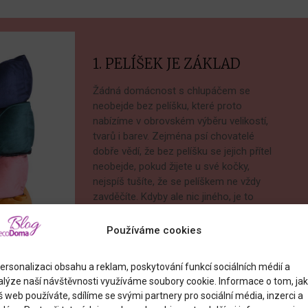
1. PELÍŠEK JE ZÁKLAD
Žádná domácnost s chlupáčem se
neobejde bez pelíšku, které proto
nabízíme v obrovském výběru velikostí,
tvarů i barev. Zejména psí chovatelé
dobře vědí, že bez pelíšku se jejich přítel
neobejde, pokud žijete u své kočky,
nejspíš tušíte, že se pelíškem ne vždy
zavděčíte. Kdyby ale nic jiného, je to
dobré místo, kde shromažďovat jejich
hračky.
Používáme cookies
ersonalizaci obsahu a reklam, poskytování funkcí sociálních médií a
alýze naší návštěvnosti využíváme soubory cookie. Informace o tom, jak
 web používáte, sdílíme se svými partnery pro sociální média, inzerci a