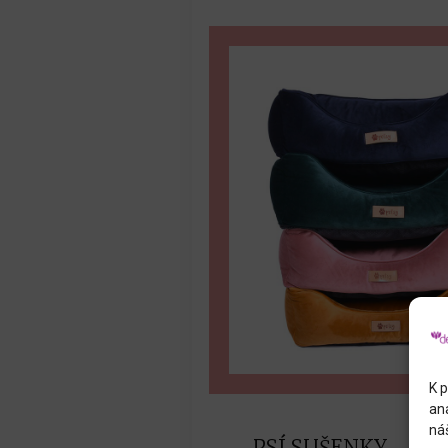
K p
an
náš
PSÍ SUŠENKY