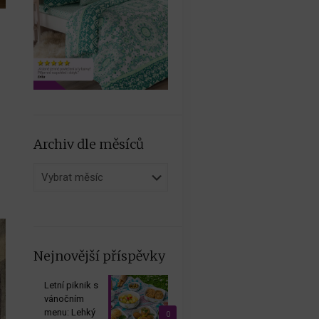
o
Archiv dle měsíců
Archiv
dle
měsíců
Nejnovější příspěvky
Letní piknik s
vánočním
menu: Lehký
0