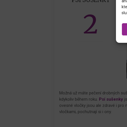
an
kte
2
slu
Možná už máte pečení drobných suše
kdykoliv během roku.
Psí sušenky
j
ovesné vločky jsou ale zdravé i pro
vločkami, pochutnají si i ony.