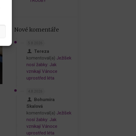
TROUBY
h
Nové komentáře
5.8.2026
Tereza
komentoval(a)
Ježíšek
nosí žabky: Jak
vznikají Vánoce
uprostřed léta
4.8.2026
Bohumíra
Skalová
komentoval(a)
Ježíšek
nosí žabky: Jak
vznikají Vánoce
uprostřed léta