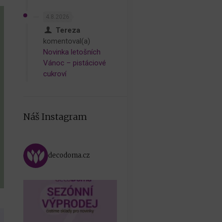
4.8.2026
Tereza
komentoval(a)
Novinka letošních
Vánoc – pistáciové
cukroví
Náš Instagram
decodoma.cz