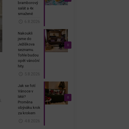
bramborový
salát a 4x
smažené
6.8.2026
Nakoukli
jsme do
Ježíškova
0
seznamu.
Tohle budou
opět vánoční
hity.
5.8.2026
Jak se fotí
Vánoce v
létě?
0
.
Proměna
obýváku krok
za krokem
4.8.2026