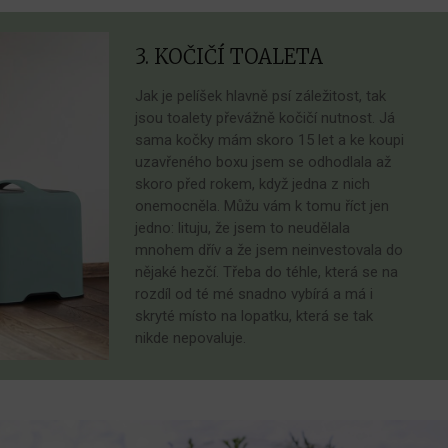
3. KOČIČÍ TOALETA
Jak je pelíšek hlavně psí záležitost, tak
jsou toalety převážně kočičí nutnost. Já
sama kočky mám skoro 15 let a ke koupi
uzavřeného boxu jsem se odhodlala až
skoro před rokem, když jedna z nich
onemocněla. Můžu vám k tomu říct jen
jedno: lituju, že jsem to neudělala
mnohem dřív a že jsem neinvestovala do
nějaké hezčí. Třeba do téhle, která se na
rozdíl od té mé snadno vybírá a má i
skryté místo na lopatku, která se tak
nikde nepovaluje.