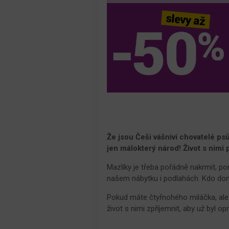
Že jsou Češi vášniví chovatelé ps
jen málokterý národ! Život s nimi p
Mazlíky je třeba pořádně nakrmit, po
našem nábytku i podlahách. Kdo dom
Pokud máte čtyřnohého miláčka, ale k
život s nimi zpříjemnit, aby už byl op