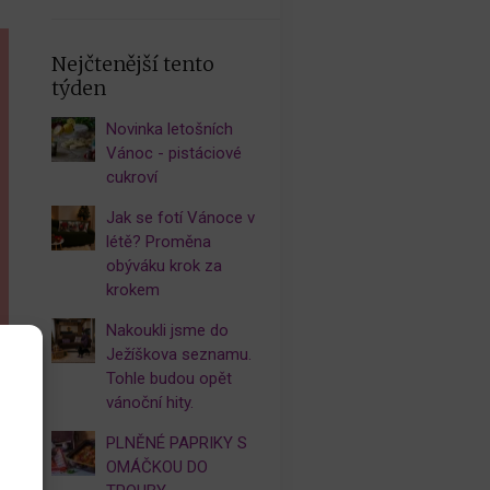
Nejčtenější tento
týden
Novinka letošních
Vánoc - pistáciové
cukroví
Jak se fotí Vánoce v
létě? Proměna
obýváku krok za
krokem
Nakoukli jsme do
Ježíškova seznamu.
Tohle budou opět
vánoční hity.
PLNĚNÉ PAPRIKY S
OMÁČKOU DO