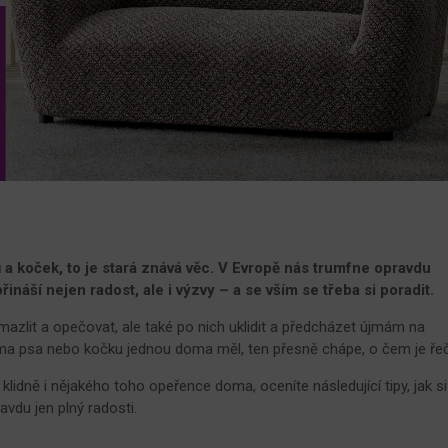
ů a koček, to je stará znává věc. V Evropě nás trumfne opravdu
řináší nejen radost, ale i výzvy – a se vším se třeba si poradit.
mazlit a opečovat, ale také po nich uklidit a předcházet újmám na
a psa nebo kočku jednou doma měl, ten přesně chápe, o čem je řeč
lidně i nějakého toho opeřence doma, oceníte následující tipy, jak si
ravdu jen plný radosti.