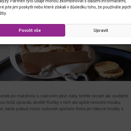
alýzy. Partneři tyto údaje mohou zkombinovat s dalšími informacemi,
ré jste jim poskytli nebo které získali v důsledku toho, že používáte jejic
žby.
Povolit vše
Upravit
nek po maratonu s cukrovím plné zuby, tenhle recept ale využijete
sou totiž opravdu skvělé! Kočky v nich asi úplně neocení mouku,
 ně, takže pokud místo sušenek upečete třeba jen takové hrudky s