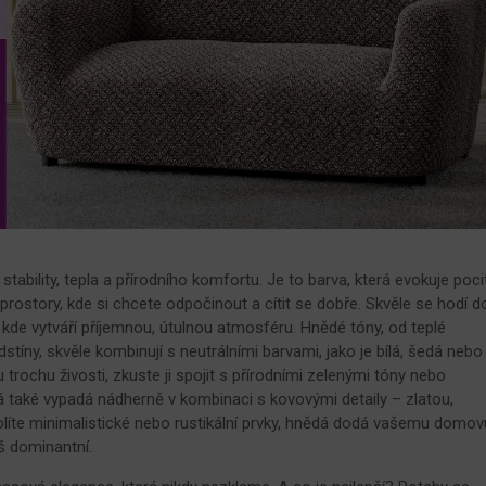
stability, tepla a přírodního komfortu. Je to barva, která evokuje poci
o prostory, kde si chcete odpočinout a cítit se dobře. Skvěle se hodí d
, kde vytváří příjemnou, útulnou atmosféru. Hnědé tóny, od teplé
tíny, skvěle kombinují s neutrálními barvami, jako je bílá, šedá nebo
trochu živosti, zkuste ji spojit s přírodními zelenými tóny nebo
 také vypadá nádherně v kombinaci s kovovými detaily – zlatou,
íte minimalistické nebo rustikální prvky, hnědá dodá vašemu domov
iš dominantní.