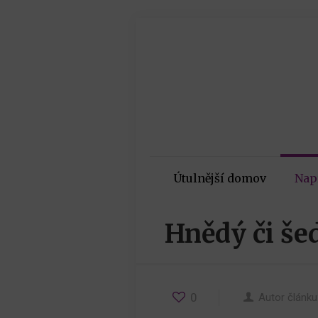
Útulnější domov
Nap
Hnědý či še
0
Autor článku