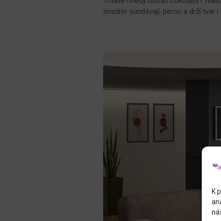
Tmavě hnědý odstín čokolády? Nadča
snadno sundávají, perou a drží tvar 
K p
an
náš