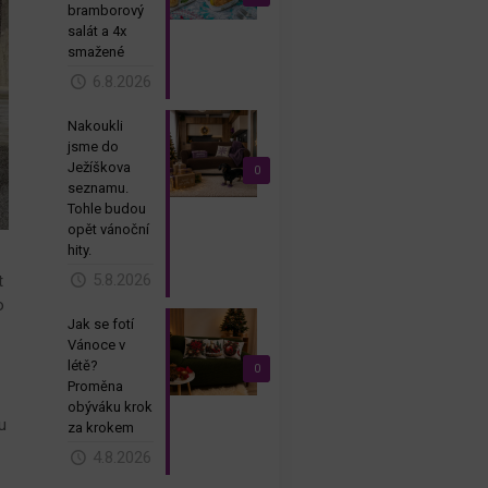
bramborový
salát a 4x
smažené
6.8.2026
Nakoukli
jsme do
Ježíškova
0
seznamu.
Tohle budou
opět vánoční
hity.
5.8.2026
t
o
Jak se fotí
Vánoce v
létě?
0
Proměna
obýváku krok
u
za krokem
4.8.2026