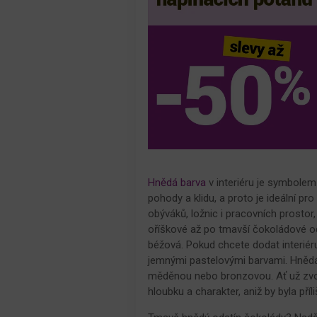
Hnědá barva
v interiéru je symbolem 
pohody a klidu, a proto je ideální pr
obýváků, ložnic i pracovních prostor
oříškové až po tmavší čokoládové ods
béžová. Pokud chcete dodat interiéru 
jemnými pastelovými barvami. Hnědá
měděnou nebo bronzovou. Ať už zvol
hloubku a charakter, aniž by byla příl