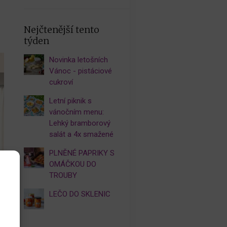
Nejčtenější tento
týden
Novinka letošních
Vánoc - pistáciové
cukroví
Letní piknik s
vánočním menu:
Lehký bramborový
salát a 4x smažené
PLNĚNÉ PAPRIKY S
OMÁČKOU DO
TROUBY
LEČO DO SKLENIC