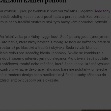
 základní kámen pohodlí
ou vrstvou – jsou pozvánkou k novému začátku. Elegantní
šedé tóny
, hnědé odstíny zase navodí pocit tepla a přirozenosti. Bez ohledu na
ismus nebo tradiční rustikální styl, tyto barvy vám pomohou vytvořit
 Perfektní volba pro klidný hygge kout. Šedé potahy jsou synonymem
 Tato barva, která nikdy nevyjde z módy, se hodí do každého interiéru
ostor až po klasické a tradiční obýváky. Šedá vytváří klidnou,
deální volbu pro sedačky, křesla i pohovky. Skvěle se kombinuje s
a dodá vašemu interiéru jemnou eleganci. Pro oživení šedé použijte
ou hořčicová, modrá nebo měděná, které šedou barvu krásně vyniknou
pozadí pro výrazné dekorace, jako jsou barevné polštářky, umělecké
máte moderní design nebo rustikální styl, šedé potahy přinesou do
led, aniž by působily příliš okázale.