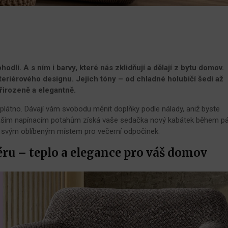
odlí. A s ním i barvy, které nás zklidňují a dělají z bytu domov.
nteriérového designu. Jejich tóny – od chladné holubičí šedi až
řirozeně a elegantně.
é plátno. Dávají vám svobodu měnit doplňky podle nálady, aniž byste
y našim napínacím potahům získá vaše sedačka nový kabátek během p
se svým oblíbeným místem pro večerní odpočinek.
éru – teplo a elegance pro váš domov