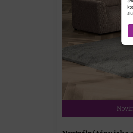
an
kte
slu
Novin