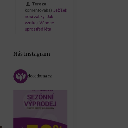
Tereza
komentoval(a)
Ježíšek
nosí žabky: Jak
vznikají Vánoce
uprostřed léta
Náš Instagram
.
decodoma.cz