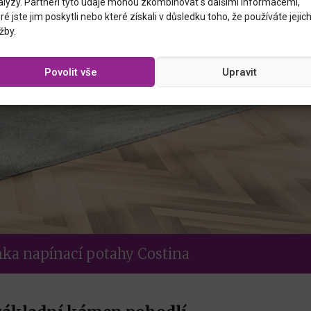
alýzy. Partneři tyto údaje mohou zkombinovat s dalšími informacemi,
ré jste jim poskytli nebo které získali v důsledku toho, že používáte jejic
žby.
Povolit vše
Upravit
ka napínací potahy Costina