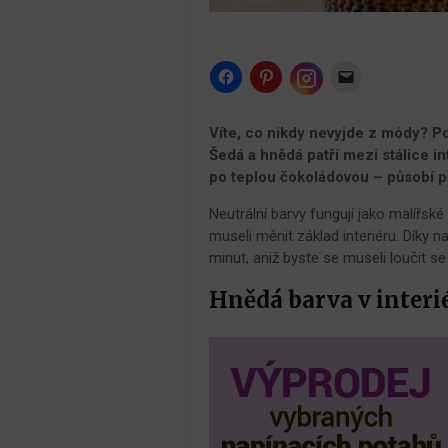
Click
Click
Click
to
to
to
share
share
email
Click
on
on
a
to
Facebook
Pinterest
link
share
Víte, co nikdy nevyjde z módy? Poh
(Opens
(Opens
to
on
in
in
a
Šedá a hnědá patří mezi stálice i
Instagram
new
new
friend
(Opens
po teplou čokoládovou – působí p
window)
window)
(Opens
in
in
new
new
window)
Neutrální barvy fungují jako malířsk
window)
museli měnit základ interiéru. Dík
minut, aniž byste se museli loučit 
Hnědá barva v interi