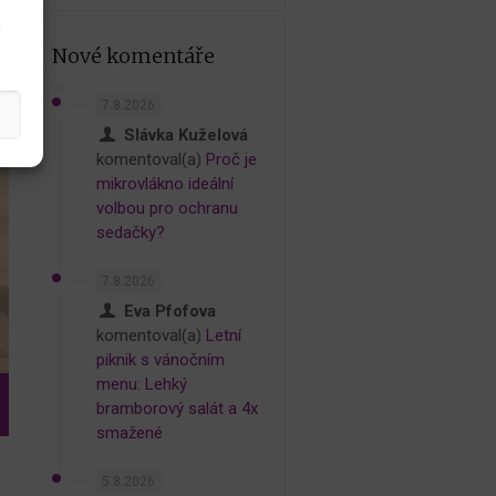
h
Nové komentáře
7.8.2026
Slávka Kuželová
komentoval(a)
Proč je
mikrovlákno ideální
volbou pro ochranu
sedačky?
7.8.2026
Eva Pfofova
komentoval(a)
Letní
piknik s vánočním
menu: Lehký
bramborový salát a 4x
smažené
5.8.2026