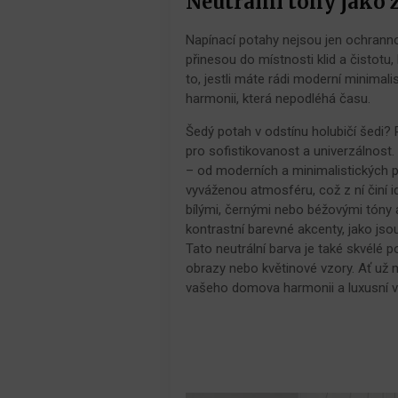
Neutrální tóny jako
Napínací potahy nejsou jen ochrann
přinesou do místnosti klid a čistotu
to, jestli máte rádi moderní minimal
harmonii, která nepodléhá času.
Šedý potah v odstínu holubičí šedi?
pro sofistikovanost a univerzálnost.
– od moderních a minimalistických pr
vyváženou atmosféru, což z ní činí i
bílými, černými nebo béžovými tóny 
kontrastní barevné akcenty, jako js
Tato neutrální barva je také skvélé 
obrazy nebo květinové vzory. Ať už 
vašeho domova harmonii a luxusní vzh