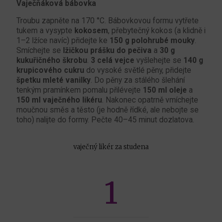
Vaječňáková bábovka
Troubu zapněte na 170 °C. Bábovkovou formu vytřete
tukem a vysypte
kokosem
, přebytečný kokos (a klidně i
1–2 lžíce navíc) přidejte ke
150 g polohrubé mouky
.
Smíchejte se
lžičkou prášku do pečiva
a
30 g
kukuřičného škrobu
.
3 celá vejce
vyšlehejte se
140 g
krupicového cukru
do vysoké světlé pěny, přidejte
špetku mleté vanilky
. Do pěny za stálého šlehání
tenkým pramínkem pomalu přilévejte
150 ml oleje
a
150 ml vaječného likéru
. Nakonec opatrně vmíchejte
moučnou směs a těsto (je hodně řídké, ale nebojte se
toho) nalijte do formy. Pečte 40–45 minut dozlatova.
vaječný likér za studena
1