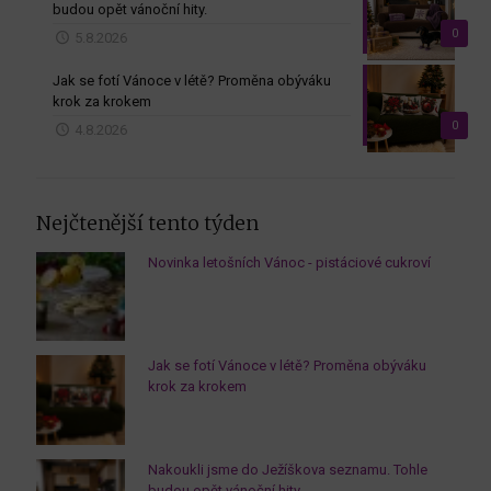
budou opět vánoční hity.
0
5.8.2026
Jak se fotí Vánoce v létě? Proměna obýváku
krok za krokem
0
4.8.2026
Nejčtenější tento týden
Novinka letošních Vánoc - pistáciové cukroví
Jak se fotí Vánoce v létě? Proměna obýváku
krok za krokem
Nakoukli jsme do Ježíškova seznamu. Tohle
budou opět vánoční hity.