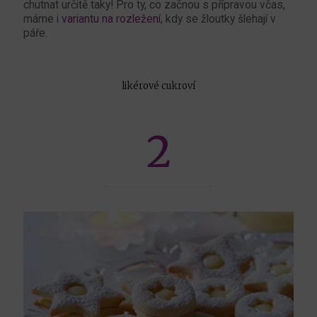
chutnat určitě taky! Pro ty, co začnou s přípravou včas,
máme i
variantu na rozležení
, kdy se žloutky šlehají v
páře.
likérové cukroví
2