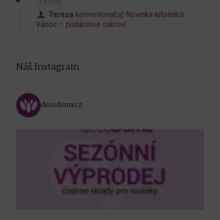
4.8.2026
Tereza
komentoval(a)
Novinka letošních
Vánoc – pistáciové cukroví
Náš Instagram
decodoma.cz