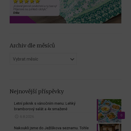
Archiv dle měsíců
Archiv
dle
měsíců
Nejnovější příspěvky
Letní piknik s vánočním menu: Lehký
bramborový salát a 4x smažené
0
6.8.2026
Nakoukli jsme do Ježíškova seznamu. Tohle