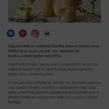
Click
Click
Click
to
to
to
share
share
email
Click
on
on
a
to
Facebook
Pinterest
link
share
Vaječný likér je oblíbená klasika (nejen) české zimy.
(Opens
(Opens
to
on
Oblíbený je nejen na pití, ale zejména na
in
in
a
Instagram
new
new
friend
(Opens
dochucování všeho možného.
window)
window)
(Opens
in
in
new
new
Vaječný likér nebo taky koňak v regionálních verzích je
window)
window)
oblíbený napříč velkou částí Evropy, nezastupitelné
místo má i v české kuchyni.
O tom, jak moc oblíbený je, svědčí i to, jak velký úspěchu
vás, našich čtenářů, recepty s vaječňákem mají. Tady
máte pětici těch opravdu oblíbených pohromadě a já ve
zkratce přidávám ještě velmi oblíbený recept z vlastní
kuchyně.