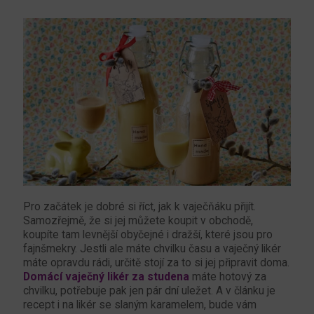
Pro začátek je dobré si říct, jak k vaječňáku přijít.
Samozřejmě, že si jej můžete koupit v obchodě,
koupíte tam levnější obyčejné i dražší, které jsou pro
fajnšmekry. Jestli ale máte chvilku času a vaječný likér
máte opravdu rádi, určitě stojí za to si jej připravit doma.
Domácí vaječný likér za studena
máte hotový za
chvilku, potřebuje pak jen pár dní uležet. A v článku je
recept i na likér se slaným karamelem, bude vám