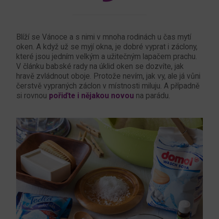
Blíží se Vánoce a s nimi v mnoha rodinách u čas mytí
oken. A když už se myjí okna, je dobré vyprat i záclony,
které jsou jedním velkým a užitečným lapačem prachu.
V článku babské rady na úklid oken se dozvíte, jak
hravě zvládnout oboje. Protože nevím, jak vy, ale já vůni
čerstvě vypraných záclon v místnosti miluju. A případně
si rovnou
pořiďte i nějakou novou
na parádu.