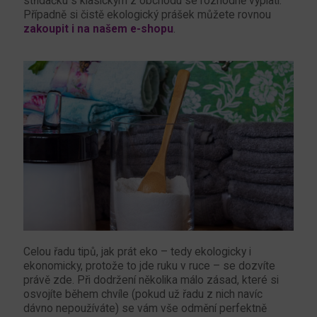
střídačku s klasickým z obchodu se rozhodně vyplatí.
Případně si čistě ekologický prášek můžete rovnou
zakoupit i na našem e-shopu
.
Celou řadu tipů, jak prát eko – tedy ekologicky i
ekonomicky, protože to jde ruku v ruce – se dozvíte
právě zde. Při dodržení několika málo zásad, které si
osvojíte během chvíle (pokud už řadu z nich navíc
dávno nepoužíváte) se vám vše odmění perfektně