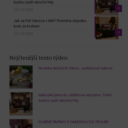
budou opět vánoční hity.
0
5.8.2026
Jak se fotí Vánoce v létě? Proměna obýváku
krok za krokem
0
4.8.2026
Nejčtenější tento týden
Novinka letošních Vánoc - pistáciové cukroví
Nakoukli jsme do Ježíškova seznamu. Tohle
budou opět vánoční hity.
PLNĚNÉ PAPRIKY S OMÁČKOU DO TROUBY