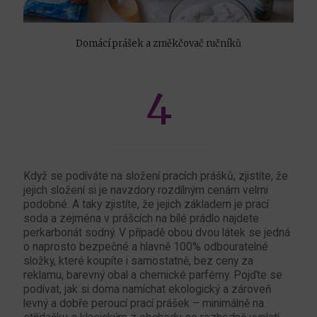
Domácí prášek a změkčovač ručníků
4
Když se podíváte na složení pracích prášků, zjistíte, že
jejich složení si je navzdory rozdílným cenám velmi
podobné. A taky zjistíte, že jejich základem je prací
soda a zejména v prášcích na bílé prádlo najdete
perkarbonát sodný. V případě obou dvou látek se jedná
o naprosto bezpečné a hlavně 100% odbouratelné
složky, které koupíte i samostatně, bez ceny za
reklamu, barevný obal a chemické parfémy. Pojďte se
podívat, jak si doma namíchat ekologický a zároveň
levný a dobře peroucí prací prášek – minimálně na