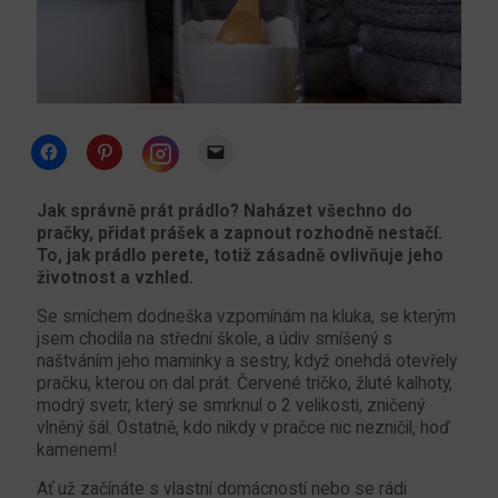
Click
Click
Click
to
to
to
share
share
email
Click
on
on
a
to
Facebook
Pinterest
link
share
Jak správně prát prádlo? Naházet všechno do
(Opens
(Opens
to
on
pračky, přidat prášek a zapnout rozhodně nestačí.
in
in
a
Instagram
new
new
friend
(Opens
To, jak prádlo perete, totiž zásadně ovlivňuje jeho
window)
window)
(Opens
in
životnost a vzhled.
in
new
new
window)
window)
Se smíchem dodneška vzpomínám na kluka, se kterým
jsem chodila na střední škole, a údiv smíšený s
naštváním jeho maminky a sestry, když onehdá otevřely
pračku, kterou on dal prát. Červené tričko, žluté kalhoty,
modrý svetr, který se smrknul o 2 velikosti, zničený
vlněný šál. Ostatně, kdo nikdy v pračce nic nezničil, hoď
kamenem!
Ať už začínáte s vlastní domácností nebo se rádi