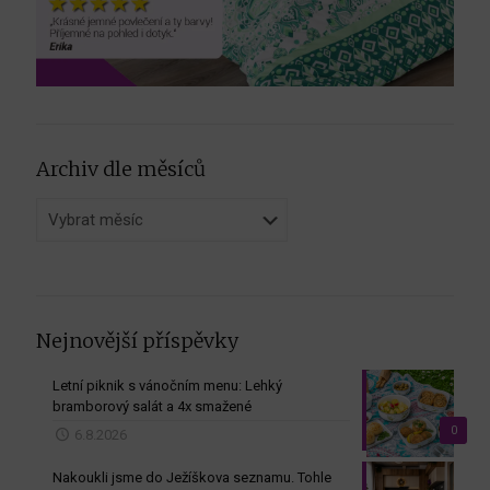
Archiv dle měsíců
Archiv
dle
měsíců
Nejnovější příspěvky
Letní piknik s vánočním menu: Lehký
bramborový salát a 4x smažené
0
6.8.2026
Nakoukli jsme do Ježíškova seznamu. Tohle