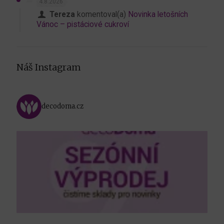
4.8.2026
Tereza
komentoval(a)
Novinka letošních
Vánoc – pistáciové cukroví
Náš Instagram
decodoma.cz