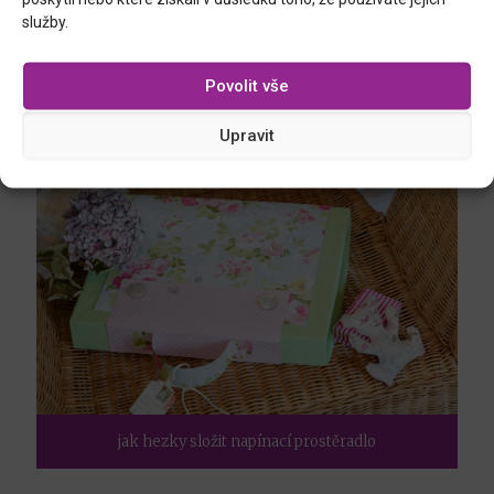
služby.
Povolit vše
babské rady do našeho století
Upravit
jak hezky složit napínací prostěradlo