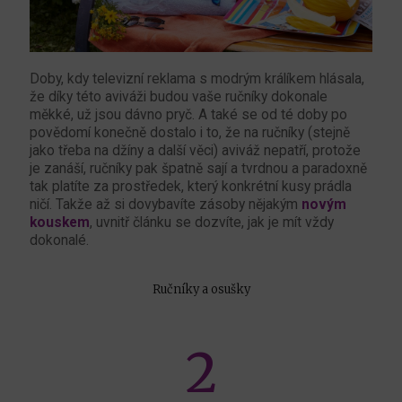
Doby, kdy televizní reklama s modrým králíkem hlásala,
že díky této aviváži budou vaše ručníky dokonale
měkké, už jsou dávno pryč. A také se od té doby po
povědomí konečně dostalo i to, že na ručníky (stejně
jako třeba na džíny a další věci) aviváž nepatří, protože
je zanáší, ručníky pak špatně sají a tvrdnou a paradoxně
tak platíte za prostředek, který konkrétní kusy prádla
ničí. Takže až si dovybavíte zásoby nějakým
novým
kouskem
, uvnitř článku se dozvíte, jak je mít vždy
dokonalé.
Ručníky a osušky
2