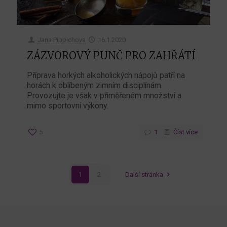
Jana Pippichova
16.1.2020
ZÁZVOROVÝ PUNČ PRO ZAHŘÁTÍ
Příprava horkých alkoholických nápojů patří na
horách k oblíbeným zimním disciplínám.
Provozujte je však v přiměřeném množství a
mimo sportovní výkony.
5
1
Číst více
1
2
Další stránka