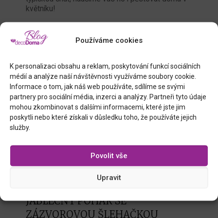
květníku!
24
0
Číst více
Používáme cookies
K personalizaci obsahu a reklam, poskytování funkcí sociálních
médií a analýze naší návštěvnosti využíváme soubory cookie.
Informace o tom, jak náš web používáte, sdílíme se svými
partnery pro sociální média, inzerci a analýzy. Partneři tyto údaje
mohou zkombinovat s dalšími informacemi, které jste jim
poskytli nebo které získali v důsledku toho, že používáte jejich
služby.
Povolit vše
Upravit
Jana Pippichova
15.2.2024
JABLEČNÝ POHÁR SE
ZÁZVOROVOU ŠLEHAČKOU