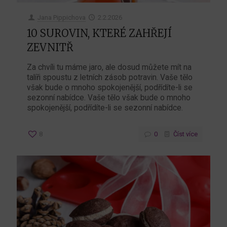
Jana Pippichova
2.2.2026
10 SUROVIN, KTERÉ ZAHŘEJÍ
ZEVNITŘ
Za chvíli tu máme jaro, ale dosud můžete mít na
talíři spoustu z letních zásob potravin. Vaše tělo
však bude o mnoho spokojenější, podřídíte-li se
sezonní nabídce. Vaše tělo však bude o mnoho
spokojenější, podřídíte-li se sezonní nabídce.
8
0
Číst více