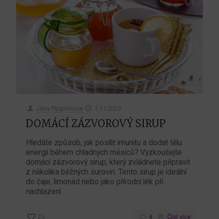
Jana Pippichova
1.11.2025
DOMÁCÍ ZÁZVOROVÝ SIRUP
Hledáte způsob, jak posílit imunitu a dodat tělu
energii během chladných měsíců? Vyzkoušejte
domácí zázvorový sirup, který zvládnete připravit
z několika běžných surovin. Tento sirup je ideální
do čaje, limonád nebo jako přírodní lék při
nachlazení.
25
4
Číst více