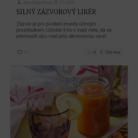
Jana Pippichova
5.1.2023
SILNÝ ZÁZVOROVÝ LIKÉR
Zázvor je pro posílení imunity účinným
prostředkem. Užíváte-li ho v malé míře, dá se
přimhouřit oko i nad jeho alkoholovou verzí.
17
0
Číst více