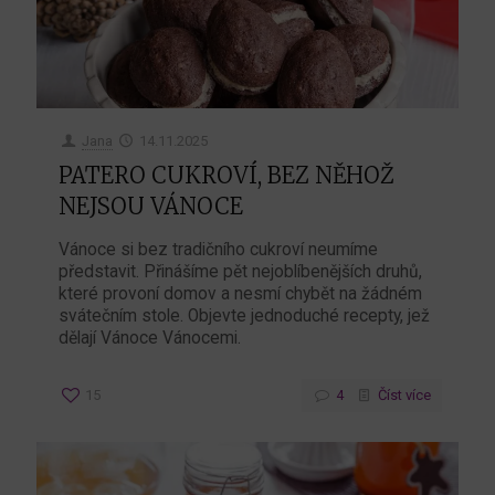
Jana
14.11.2025
PATERO CUKROVÍ, BEZ NĚHOŽ
NEJSOU VÁNOCE
Vánoce si bez tradičního cukroví neumíme
představit. Přinášíme pět nejoblíbenějších druhů,
které provoní domov a nesmí chybět na žádném
svátečním stole. Objevte jednoduché recepty, jež
dělají Vánoce Vánocemi.
15
4
Číst více