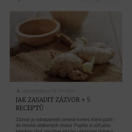
Jana Chmelikova
13.3.2024
JAK ZASADIT ZÁZVOR + 5
RECEPTŮ
Zázvor je odnepaměti ceněné koření, které patří i
do mnoha oblíbených směsí. Pojďte si užít jeho
typickou chuť, naučíme vás ho i pěstovat doma v