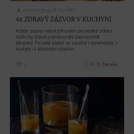
Jana Pippichova
19.1.2021
4x ZDRAVÝ ZÁZVOR V KUCHYNI
Kdyby zázvor nebyl přínosem pro lidské zdraví,
těžko by získal pojmenování zázvorovník
lékařský. Po celá staletí se využívá v kosmetice, v
kuchyni i k léčebným účelům.
5
0
Číst více