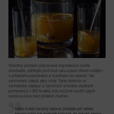
Všechny předem připravené ingredience rychle
smíchejte, zahřejte pod bod varu a punč ihned rozlijte i
s přidanými pomeranči a rozinkami do sklenic. Na
surovinách záleží, jako vždy. Tuhle dobrotu si
vychutnáte nejlépe z čerstvých a hodně sladkých
pomerančů v BIO kvalitě, kdy můžete využít i jejich
voňavou kůru bez přidané chemie.
Máte-li rádi čerstvý zázvor, přidejte při vaření