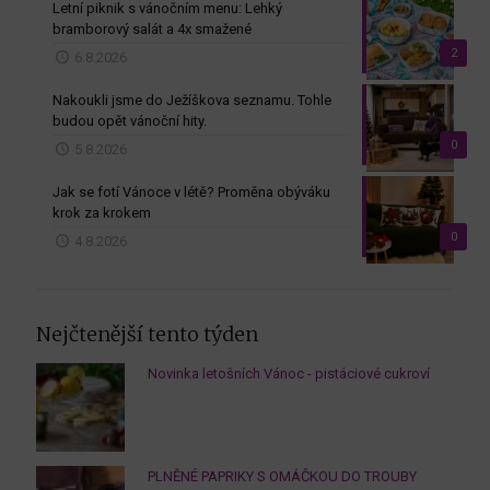
Letní piknik s vánočním menu: Lehký
bramborový salát a 4x smažené
2
6.8.2026
Nakoukli jsme do Ježíškova seznamu. Tohle
budou opět vánoční hity.
0
5.8.2026
Jak se fotí Vánoce v létě? Proměna obýváku
krok za krokem
0
4.8.2026
Nejčtenější tento týden
Novinka letošních Vánoc - pistáciové cukroví
PLNĚNÉ PAPRIKY S OMÁČKOU DO TROUBY