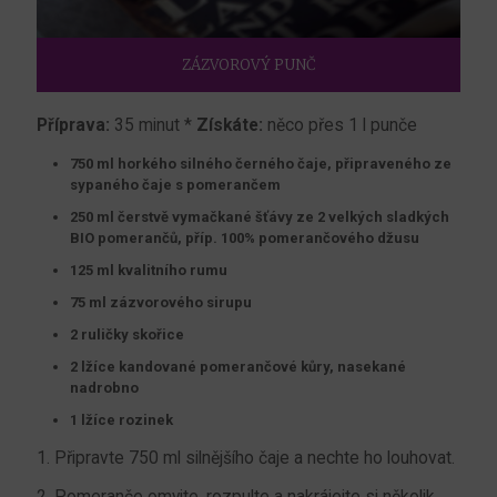
ZÁZVOROVÝ PUNČ
Příprava:
35 minut *
Získáte:
něco přes 1 l punče
750 ml horkého silného černého čaje, připraveného ze
sypaného čaje s pomerančem
250 ml čerstvě vymačkané šťávy ze 2 velkých sladkých
BIO pomerančů, příp. 100% pomerančového džusu
125 ml kvalitního rumu
75 ml zázvorového sirupu
2 ruličky skořice
2 lžíce kandované pomerančové kůry, nasekané
nadrobno
1 lžíce rozinek
1. Připravte 750 ml silnějšího čaje a nechte ho louhovat.
2. Pomeranče omyjte, rozpulte a nakrájejte si několik