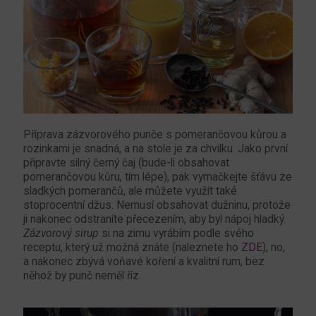
Příprava zázvorového punče s pomerančovou kůrou a
rozinkami je snadná, a na stole je za chvilku. Jako první
připravte silný černý čaj (bude-li obsahovat
pomerančovou kůru, tím lépe), pak vymačkejte šťávu ze
sladkých pomerančů, ale můžete využít také
stoprocentní džus. Nemusí obsahovat dužninu, protože
ji nakonec odstraníte přecezením, aby byl nápoj hladký.
Zázvorový sirup
si na zimu vyrábím podle svého
receptu, který už možná znáte (naleznete ho
ZDE
), no,
a nakonec zbývá voňavé koření a kvalitní rum, bez
něhož by punč neměl říz.