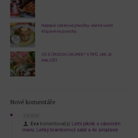
Nejlepší cuketové placičky: vláčné uvnitř,
křupavé na povrchu
CO S ÚRODOU OKUREK? 5 TIPŮ, JAK JE
NALOŽIT
Nové komentáře
9.8.2026
Eva
komentoval(a)
Letní piknik s vánočním
menu: Lehký bramborový salát a 4x smažené