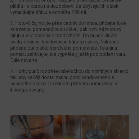
plátků i s kůrou na dozdobení. Ze zbývajících půlek
vymačkejte šťávu a odměřte 250 ml.
3. Hotový čaj nalijte přes cedník do hrnce, přidejte také
zcezenou pomerančovou šťávu, pak rum, zázvorový
sirup a vše dokonale promíchejte. Do punče vložte
svitky skořice, kandovanou kůru a rozinky. Nakonec
přidejte pár plátků čerstvého pomeranče. Tekutinu
pomalu zahřívejte, ale vypněte ji ještě pod bodem varu.
Dále nevařte.
4. Horký punč rozdělte naběračkou do nahřátých sklenic
tak, aby každý dostal malou porci kandovaného a
sušeného ovoce. Dozdobte plátkem pomeranče a
ihned podávejte.