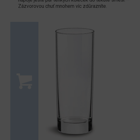
nápoje ještě pár tenkých koleček do tekuté směsi.
Zázvorovou chuť mnohem víc zdůrazníte.