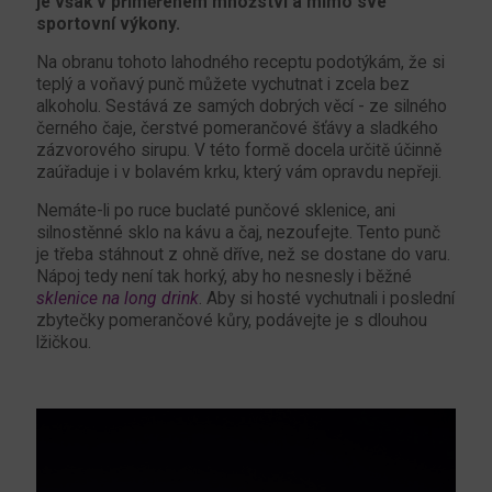
je však v přiměřeném množství a mimo své
sportovní výkony.
Na obranu tohoto lahodného receptu podotýkám, že si
teplý a voňavý punč můžete vychutnat i zcela bez
alkoholu. Sestává ze samých dobrých věcí - ze silného
černého čaje, čerstvé pomerančové šťávy a sladkého
zázvorového sirupu. V této formě docela určitě účinně
zaúřaduje i v bolavém krku, který vám opravdu nepřeji.
Nemáte-li po ruce buclaté punčové sklenice, ani
silnostěnné sklo na kávu a čaj, nezoufejte. Tento punč
je třeba stáhnout z ohně dříve, než se dostane do varu.
Nápoj tedy není tak horký, aby ho nesnesly i běžné
sklenice na long drink
. Aby si hosté vychutnali i poslední
zbytečky pomerančové kůry, podávejte je s dlouhou
lžičkou.