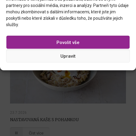
DOMÁCÍ ČOKOLÁDOVÁ ZMRZLINA BEZ ZMRZLINOVAČE
partnery pro sociální média, inzerci a analýzy. Partneři tyto údaje
mohou zkombinovat s dalšími informacemi, které jste jim
Číst více
poskytli nebo které získali v důsledku toho, že používáte jejich
služby.
Povolit vše
Upravit
23.7.2026
NASTAVOVANÁ KAŠE S POHANKOU
Číst více