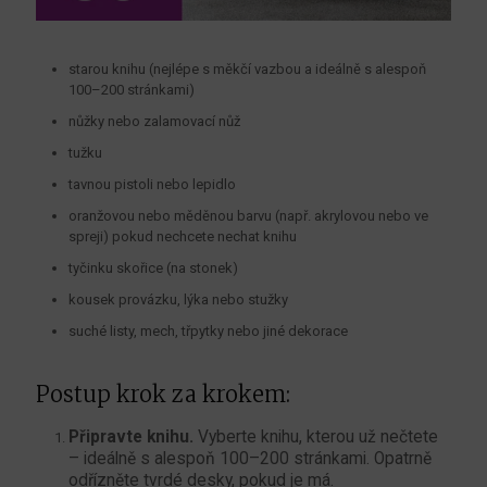
starou knihu (nejlépe s měkčí vazbou a ideálně s alespoň
100–200 stránkami)
nůžky nebo zalamovací nůž
tužku
tavnou pistoli nebo lepidlo
oranžovou nebo měděnou barvu (např. akrylovou nebo ve
spreji) pokud nechcete nechat knihu
tyčinku skořice (na stonek)
kousek provázku, lýka nebo stužky
suché listy, mech, třpytky nebo jiné dekorace
Postup krok za krokem:
Připravte knihu.
Vyberte knihu, kterou už nečtete
– ideálně s alespoň 100–200 stránkami. Opatrně
odřízněte tvrdé desky, pokud je má.