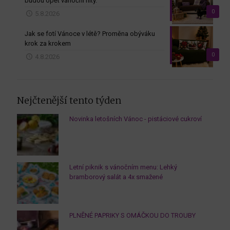
budou opět vánoční hity.
0
5.8.2026
Jak se fotí Vánoce v létě? Proměna obýváku
krok za krokem
0
4.8.2026
Nejčtenější tento týden
Novinka letošních Vánoc - pistáciové cukroví
Letní piknik s vánočním menu: Lehký
bramborový salát a 4x smažené
PLNĚNÉ PAPRIKY S OMÁČKOU DO TROUBY