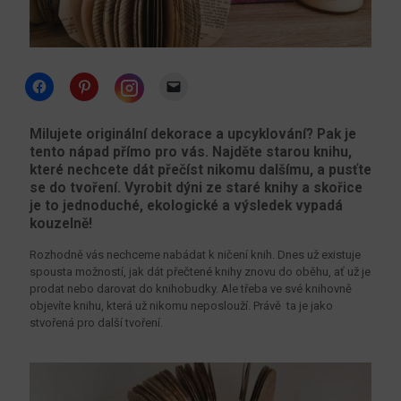
Click
Click
Click
to
to
to
share
share
email
Click
on
on
a
to
Facebook
Pinterest
link
share
Milujete originální dekorace a upcyklování? Pak je
(Opens
(Opens
to
on
tento nápad přímo pro vás. Najděte starou knihu,
in
in
a
Instagram
new
new
friend
(Opens
které nechcete dát přečíst nikomu dalšímu, a pusťte
window)
window)
(Opens
in
se do tvoření. Vyrobit dýni ze staré knihy a skořice
in
new
new
window)
je to jednoduché, ekologické a výsledek vypadá
window)
kouzelně!
Rozhodně vás nechceme nabádat k ničení knih. Dnes už existuje
spousta možností, jak dát přečtené knihy znovu do oběhu, ať už je
prodat nebo darovat do knihobudky. Ale třeba ve své knihovně
objevíte knihu, která už nikomu neposlouží. Právě ta je jako
stvořená pro další tvoření.