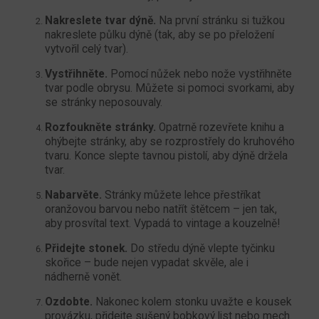
Nakreslete tvar dýně.
Na první stránku si tužkou
nakreslete půlku dýně (tak, aby se po přeložení
vytvořil celý tvar).
Vystřihněte.
Pomocí nůžek nebo nože vystřihněte
tvar podle obrysu. Můžete si pomoci svorkami, aby
se stránky neposouvaly.
Rozfoukněte stránky.
Opatrně rozevřete knihu a
ohýbejte stránky, aby se rozprostřely do kruhového
tvaru. Konce slepte tavnou pistolí, aby dýně držela
tvar.
Nabarvěte.
Stránky můžete lehce přestříkat
oranžovou barvou nebo natřít štětcem – jen tak,
aby prosvítal text. Vypadá to vintage a kouzelně!
Přidejte stonek.
Do středu dýně vlepte tyčinku
skořice – bude nejen vypadat skvěle, ale i
nádherně vonět.
Ozdobte.
Nakonec kolem stonku uvažte e kousek
provázku, přidejte sušený bobkový list nebo mech.