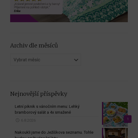
Archiv dle měsíců
Archiv
dle
měsíců
Nejnovější příspěvky
Letní piknik s vánočním menu: Lehký
bramborový salát a 4x smažené
1
6.8.2026
Nakoukli jsme do Ježíškova seznamu. Tohle