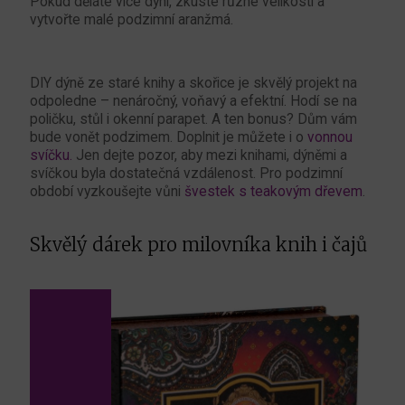
Pokud děláte více dýní, zkuste různé velikosti a
vytvořte malé podzimní aranžmá.
DIY dýně ze staré knihy a skořice je skvělý projekt na
odpoledne – nenáročný, voňavý a efektní. Hodí se na
poličku, stůl i okenní parapet. A ten bonus? Dům vám
bude vonět podzimem. Doplnit je můžete i o
vonnou
svíčku.
Jen dejte pozor, aby mezi knihami, dýněmi a
svíčkou byla dostatečná vzdálenost. Pro podzimní
období vyzkoušejte vůni
švestek s teakovým dřevem
.
Skvělý dárek pro milovníka knih i čajů