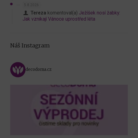
5.8.2026
Tereza
komentoval(a)
Ježíšek nosí žabky:
Jak vznikají Vánoce uprostřed léta
Náš Instagram
decodoma.cz