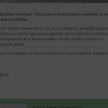
jí práci v kuchyni. Pokud jste si dosud žádnou nepořídili, je č
 pečení rohlíčků.
t? Pečení několika druhů cukroví sice milujeme, ale každá uspoře
 výřezy pro drobné cukroví jsou absolutní výhrou. Nemáte-li s formou
hned po první várce, kterou vyndáte z trouby. Jedním pohybem se
hotového pečiva.
ela a své zkušenosti sepsala. Pokud vás recepty zaujmou, budeme 
ROVÍ