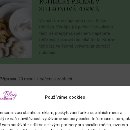
ROHLÍČKY PEČENÉ V
SILIKONOVÉ FORMĚ
V naší formě napečete naráz 30 ks
rohlíčků. Využijte ji k pečení libovolných
těst. Se stejným úspěchem napečete
oříšková, kakaová i linecká těsta. Kromě
toho lze ve formě vytvarovat domácí
čokoládu.
Příprava
: 20 minut + pečení a zdobení
Rohlíčky
Používáme cookies
280 g hladké mouky, prosáté
100 g moučkového cukru, prosátého
ersonalizaci obsahu a reklam, poskytování funkcí sociálních médií a
100 g vlašských ořechů, jemně mletých + trocha na
alýze naší návštěvnosti využíváme soubory cookie. Informace o tom, jak
 web používáte, sdílíme se svými partnery pro sociální média, inzerci a
ozdobení