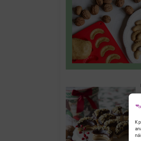
K p
an
náš