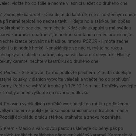
válec, vložte ho do fólie a nechte v lednici uležet do druhého dne.
2.
Zpracujte karamel
- Cukr dejte do kastrůlku se silnostěnným dne
a při mírné teplotě ho nechte tavit. Hlídejte ho a stěrkou jen občas
odškrábněte ode dna, nemíchejte. Když cukr zkapalní a má světlou
barvu karamelu, opatrně vlijte horkou smetanu a směs promíchejte.
Nechte krátce provařit na hladkou hmotu.
POZOR
- Hmota začne
pěnit a je hodně horká. Nenaklánějte se nad ni, mějte na rukou
chňapky a míchejte opatrně, aby na vás karamel nevystříkl! Hladký
tekutý karamel nechte v kastrůlku do druhého dne.
3.
Pečení
- Silikonovou formu podložte plechem. Z těsta oddělujte
stejné kousky, v dlaních vytvořte váleček a vtlačte ho do prohlubní
formy. Pečte ve vyhřáté troubě při 175 °C 15 minut. Rohlíčky vyndejte
z trouby a hned vyklopte na rovnou podložku.
4. Polovinu vychladlých rohlíčků vyskládejte na mřížku podloženou
velkým tácem a polijte je čokoládou smíchanou s trochou másla.
Později čokoládu z tácu stěrkou stáhněte a znovu rozehřejte.
5.
Krém
- Máslo s vanilkovou pastou ušlehejte do pěny, pak po
malých troškách zašlehejte připravený vláčný karamel. Karamelový