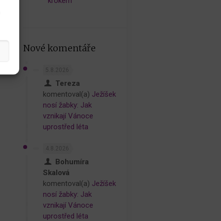
krokem
h
Nové komentáře
5.8.2026
Tereza
komentoval(a)
Ježíšek
nosí žabky: Jak
vznikají Vánoce
uprostřed léta
4.8.2026
Bohumíra
Skalová
komentoval(a)
Ježíšek
nosí žabky: Jak
vznikají Vánoce
uprostřed léta