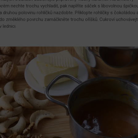
krém nechte trochu vychladit, pak naplňte sáček s libovolnou špičko
a druhou polovinu rohlíčků nazdobte. Přiklopte rohlíčky s čokoládou 
do změklého povrchu zamáčkněte trochu oříšků. Cukroví uchovávejt
v lednici.