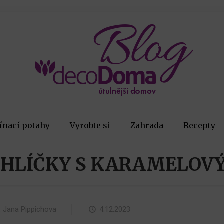
ínací potahy
Vyrobte si
Zahrada
Recepty
OHLÍČKY S KARAMELO
:
Jana Pippichova
4.12.2023