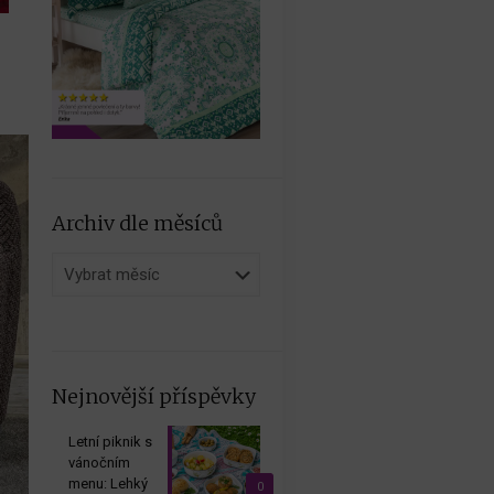
Archiv dle měsíců
Archiv
dle
měsíců
Nejnovější příspěvky
Letní piknik s
vánočním
menu: Lehký
0