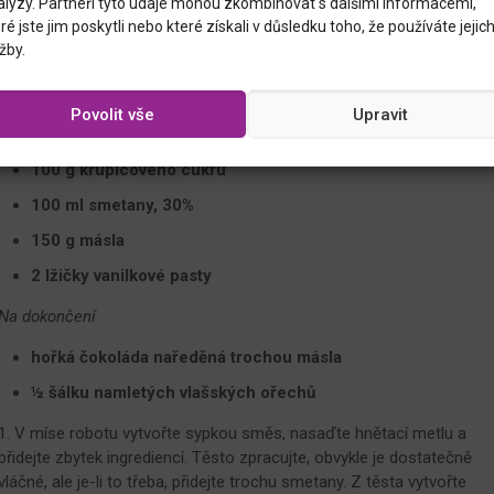
alýzy. Partneři tyto údaje mohou zkombinovat s dalšími informacemi,
200 g másla, změklého
ré jste jim poskytli nebo které získali v důsledku toho, že používáte jejic
žby.
2 žloutky
1 - 2 lžíce smetany, drobí-li se těsto
Povolit vše
Upravit
Karamelový krém
100 g krupicového cukru
100 ml smetany, 30%
150 g másla
2 lžičky vanilkové pasty
Na dokončení
hořká čokoláda naředěná trochou másla
½ šálku namletých vlašských ořechů
1. V míse robotu vytvořte sypkou směs, nasaďte hnětací metlu a
přidejte zbytek ingrediencí. Těsto zpracujte, obvykle je dostatečně
vláčné, ale je-li to třeba, přidejte trochu smetany. Z těsta vytvořte