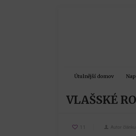
Útulnější domov
Nap
VLAŠSKÉ R
11
Autor článku