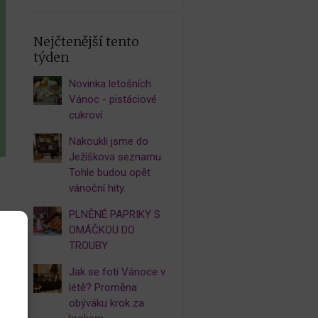
Nejčtenější tento
týden
Novinka letošních
Vánoc - pistáciové
cukroví
Nakoukli jsme do
Ježíškova seznamu.
Tohle budou opět
vánoční hity.
PLNĚNÉ PAPRIKY S
OMÁČKOU DO
TROUBY
Jak se fotí Vánoce v
létě? Proměna
obýváku krok za