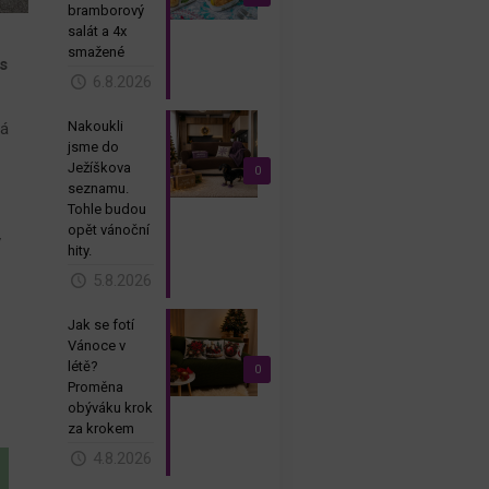
bramborový
salát a 4x
smažené
as
6.8.2026
Nakoukli
ná
jsme do
Ježíškova
0
seznamu.
Tohle budou
opět vánoční
v
hity.
5.8.2026
Jak se fotí
Vánoce v
létě?
0
Proměna
obýváku krok
za krokem
4.8.2026