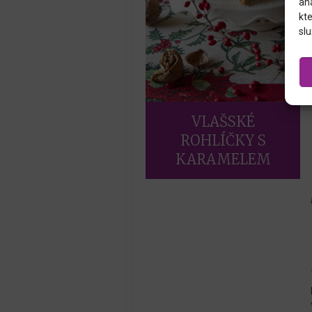
an
kte
slu
VLAŠSKÉ
ROHLÍČKY S
KARAMELEM