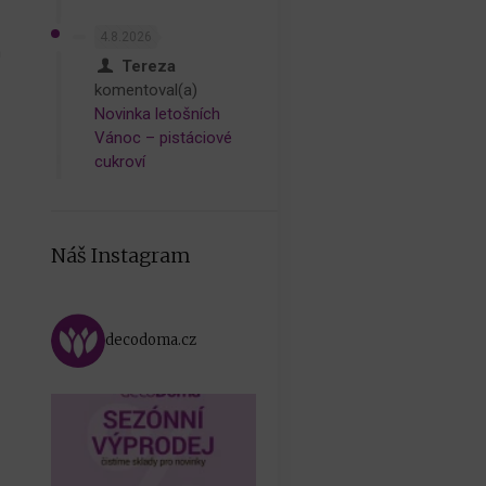
4.8.2026
m
Tereza
komentoval(a)
Novinka letošních
Vánoc – pistáciové
cukroví
Náš Instagram
decodoma.cz