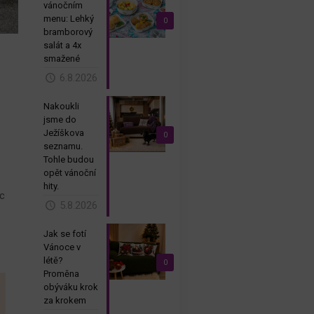
vánočním
menu: Lehký
0
bramborový
salát a 4x
smažené
6.8.2026
Nakoukli
jsme do
Ježíškova
0
seznamu.
Tohle budou
opět vánoční
hity.
ec
5.8.2026
Jak se fotí
Vánoce v
létě?
0
Proměna
obýváku krok
za krokem