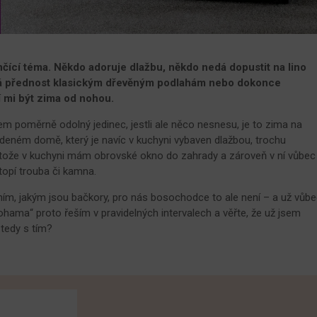
čící téma. Někdo adoruje dlažbu, někdo nedá dopustit na lino
vá přednost klasickým dřevěným podlahám nebo dokonce
 mi být zima od nohou.
em poměrně odolný jedinec, jestli ale něco nesnesu, je to zima na
udeném domě, který je navíc v kuchyni vybaven dlažbou, trochu
rotože v kuchyni mám obrovské okno do zahrady a zároveň v ní vůbec
topí trouba či kamna.
ním, jakým jsou bačkory, pro nás bosochodce to ale není – a už vůb
 nohama“ proto řeším v pravidelných intervalech a věřte, že už jsem
tedy s tím?