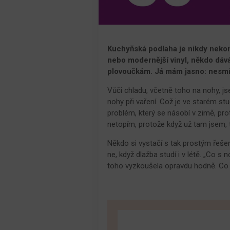
Kuchyňská podlaha je nikdy nekon
nebo modernější vinyl, někdo dá
plovoučkám. Já mám jasno: nesmí
Vůči chladu, včetně toho na nohy, js
nohy při vaření. Což je ve starém st
problém, který se násobí v zimě, p
netopím, protože když už tam jsem, 
Někdo si vystačí s tak prostým řeše
ne, když dlažba studí i v létě. „Co s
toho vyzkoušela opravdu hodně. Co 