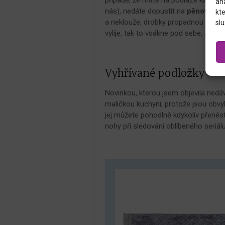
an
nás), nedáte dopustit na
pěnovou k
kte
a neklouže, drobky propadnou škvíram
slu
vylije, tak to vsákne pod sebe, a prát
Vyhřívané podložky
Novinkou, kterou jsem objevila nedáv
maličkou kuchyni, protože jsou obvyk
jej můžete pohodlně kdykoliv přenést 
nohy při sledování oblíbeného seriálu