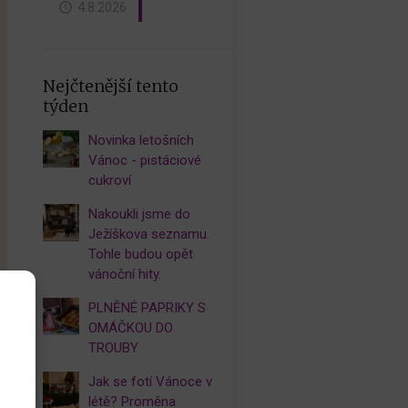
4.8.2026
Nejčtenější tento
týden
Novinka letošních
Vánoc - pistáciové
cukroví
Nakoukli jsme do
Ježíškova seznamu.
Tohle budou opět
vánoční hity.
PLNĚNÉ PAPRIKY S
,
OMÁČKOU DO
TROUBY
Jak se fotí Vánoce v
létě? Proměna