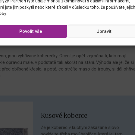
alýzy. Partneři tyto údaje mohou zkombinovat s dalšími informacemi,
oupelnovou rohož
, která kombinuje vlastnosti všeho: perfektně přil
ré jste jim poskytli nebo které získali v důsledku toho, že používáte jejic
i, takže ji stačí nadzvednout a zamést pod ní, když se na ni něco
žby.
 jde taky výborně.
Povolit vše
Upravit
no, jsou vyhřívané koberečky. Ocení je opět zejména ti, kdo mají
le opravdu malé, v podstatě tak akorát na stání. Výhoda ale je, že si
před oblíbené křeslo, a poté, co strčíte maso do trouby, si dál ohřív
.
Kusové koberce
Že je koberec v kuchyni zakázané slovo
povídejte třeba mojí babičce, která jej tam