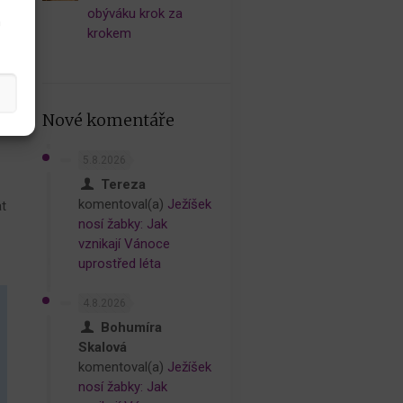
obýváku krok za
ne
h
krokem
Nové komentáře
5.8.2026
Tereza
komentoval(a)
Ježíšek
at
nosí žabky: Jak
vznikají Vánoce
uprostřed léta
4.8.2026
Bohumíra
Skalová
komentoval(a)
Ježíšek
nosí žabky: Jak