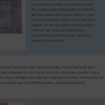
má celý život, světlý a bez jediné skvrny.
Na rozdíl od jejího klasického položeného
ale doporučuji spíš kusové koberce. Sice
je třeba peavidelně uklízet i pod nimi, ale v
případě, že na něj vylijete rybízovou šťávu
nebo se vám stane jiná kuchyňská
katastrofa, jej mnohem snáz vyčistíte, v
nejhorším i vyměníte.
bným pravidlům jako výběr předložky. Praktičtější bude ten s
aně, vzhledem k tomu, že jej nestrčíte do pračky, oceníte chlup z
t a jsou odolnější vůči bakteriím a plísním a nedrží v sobě pachy. Do
 je kuchyně, lépe něž střižené padnou smyčkové koberce.