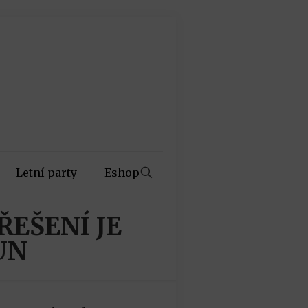
Letní party
Eshop
EŠENÍ JE
UN