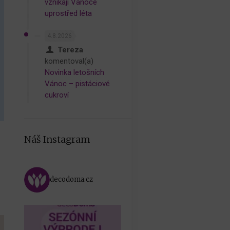
vznikají Vánoce
uprostřed léta
4.8.2026
Tereza
komentoval(a)
Novinka letošních
Vánoc – pistáciové
cukroví
Náš Instagram
decodoma.cz