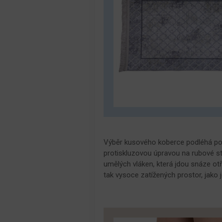
Výběr kusového koberce podléhá podo
protiskluzovou úpravou na rubové str
umělých vláken, která jdou snáze otří
tak vysoce zatížených prostor, jako