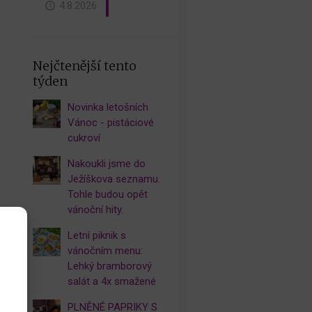
4.8.2026
Nejčtenější tento
týden
Novinka letošních
Vánoc - pistáciové
cukroví
Nakoukli jsme do
Ježíškova seznamu.
Tohle budou opět
vánoční hity.
Letní piknik s
vánočním menu:
Lehký bramborový
salát a 4x smažené
PLNĚNÉ PAPRIKY S