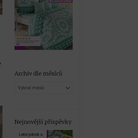
e
Archiv dle měsíců
Archiv
dle
měsíců
Nejnovější příspěvky
Letní piknik s