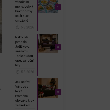
vánočním
menu: Lehký
1
bramborový
salát a 4x
smažené
6.8.2026
Nakoukli
jsme do
Ježíškova
0
seznamu.
Tohle budou
opět vánoční
hity.
5.8.2026
ř
Jak se fotí
Vánoce v
á
létě?
0
Proměna
k
obýváku krok
d
za krokem