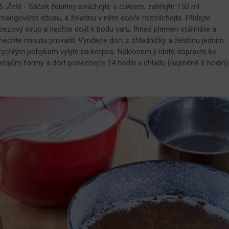
5.
Želé
- Sáček želatiny smíchejte s cukrem, zahřejte 150 ml
mangového džusu, a želatinu v něm dobře rozmíchejte. Přidejte
bezový sirup a nechte dojít k bodu varu. Ihned plamen stáhněte a
nechte minutu provařit. Vyndejte dort z chladničky a želatinu jedním
rychlým pohybem vylijte na korpus. Náklonem ji hbitě dopravte ke
krajům formy a dort ponechejte 24 hodin v chladu (nejméně 6 hodin)