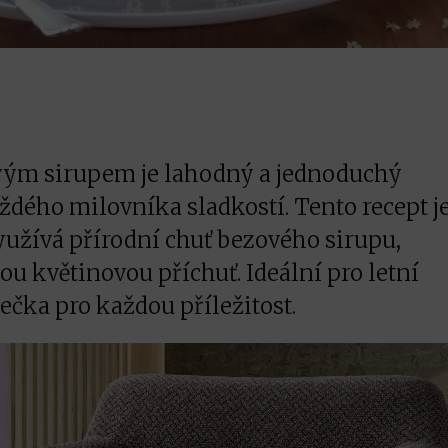
vým sirupem je lahodný a jednoduchý
aždého milovníka sladkostí. Tento recept j
yužívá přírodní chuť bezového sirupu,
u květinovou příchuť. Ideální pro letní
ečka pro každou příležitost.