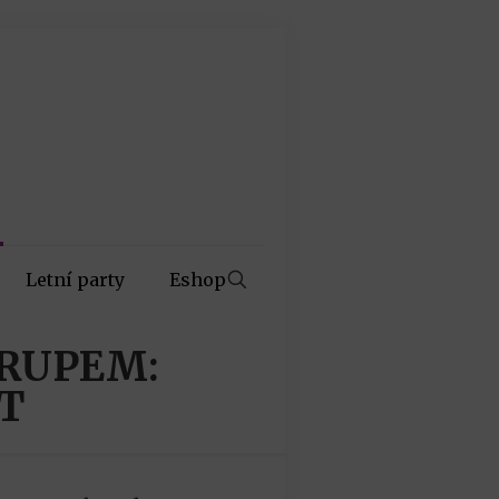
Letní party
Eshop
IRUPEM:
RT