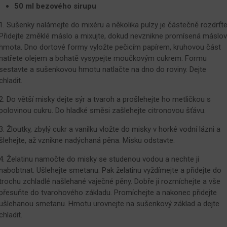
50 ml bezového sirupu
1. Sušenky nalámejte do mixéru a několika pulzy je částečně rozdrťte
Přidejte změklé máslo a mixujte, dokud nevznikne promísená máslo
hmota. Dno dortové formy vyložte pečicím papírem, kruhovou část
natřete olejem a bohatě vysypejte moučkovým cukrem. Formu
sestavte a sušenkovou hmotu natlačte na dno do roviny. Dejte
chladit.
2. Do větší misky dejte sýr a tvaroh a prošlehejte ho metličkou s
polovinou cukru. Do hladké směsi zašlehejte citronovou šťávu.
3. Žloutky, zbylý cukr a vanilku vložte do misky v horké vodní lázni a
šlehejte, až vznikne nadýchaná pěna. Misku odstavte.
4. Želatinu namočte do misky se studenou vodou a nechte ji
nabobtnat. Ušlehejte smetanu. Pak želatinu vyždímejte a přidejte do
trochu zchladlé našlehané vaječné pěny. Dobře ji rozmíchejte a vše
přesuňte do tvarohového základu. Promíchejte a nakonec přidejte
ušlehanou smetanu. Hmotu urovnejte na sušenkový základ a dejte
chladit.