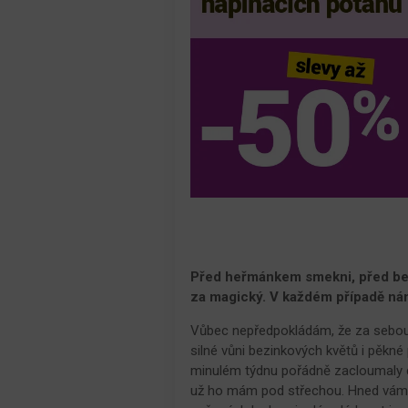
Před heřmánkem smekni, před beze
za magický. V každém případě nám 
Vůbec nepředpokládám, že za sebou 
silné vůni bezinkových květů i pěkné p
minulém týdnu pořádně zacloumaly de
už ho mám pod střechou. Hned vám k 