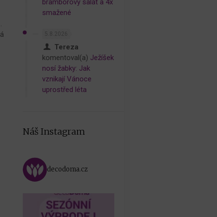
bramborový salát a 4x
smažené
.
vá
5.8.2026
Tereza
komentoval(a)
Ježíšek
nosí žabky: Jak
vznikají Vánoce
uprostřed léta
Náš Instagram
decodoma.cz