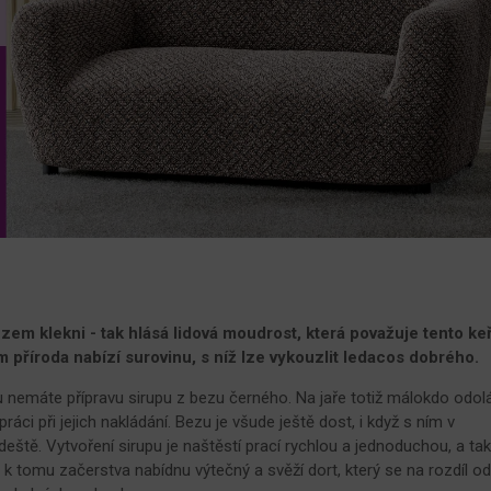
m klekni - tak hlásá lidová moudrost, která považuje tento ke
příroda nabízí surovinu, s níž lze vykouzlit ledacos dobrého.
nemáte přípravu sirupu z bezu černého. Na jaře totiž málokdo odol
ráci při jejich nakládání. Bezu je všude ještě dost, i když s ním v
ště. Vytvoření sirupu je naštěstí prací rychlou a jednoduchou, a ta
tomu začerstva nabídnu výtečný a svěží dort, který se na rozdíl o