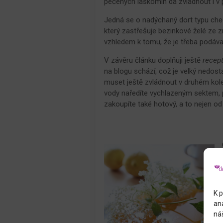
pečených laskomin dá zvládnout i v 
Jedná se o nadýchaný dort typu che
který zastřešuje bezinkové želé ze
vzhledem k tomu, že je třeba podáva
V závěru článku doplňuji ještě
recept
na blogu schází, což je velký nedos
muset ještě zvládnout v druhém kole.
vody naředíte vychlazeným sektem, po
zakoupíte také hotový, a to nejen o
K p
an
náš