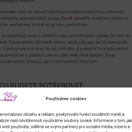
pekelných vedrech.
esecake, tedy se sýrově tvarohovou náplní ochucenou citronem,
 zmíněného aromatického sirupu.
Dortík vytvoříte
zcela bez pečení a
t ho vychlazený, hodně si na něm pochutnáte.
 na bezinkový sirup
s vařením i bez, protože jsem zjistila, že nám tu
tatek. Sama dělám výhradně vařený, takže přípravu za studena budu
 Voňavý cukrový sirup lze pít celé léto, a pokud si ho místo perlivé
dávejte ho s plátkem citronu jako lehký letní aperitiv. Sirup
d soukromých výrobců, ale i v obchodních řetězcích.
CO BUDETE POTŘEBOVAT:
Příprava:
50 minut + chlazení *
Získáte:
dort o průměru 24 cm
Používáme cookies
Korpus
ersonalizaci obsahu a reklam, poskytování funkcí sociálních médií a
300 g karamelových sušenek Lotus
alýze naší návštěvnosti využíváme soubory cookie. Informace o tom, jak
 web používáte, sdílíme se svými partnery pro sociální média, inzerci a
120 g másla, změklého