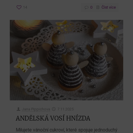
14
0
Číst více
Jana Pippichova
7.11.2025
ANDĚLSKÁ VOSÍ HNÍZDA
Milujete vánoční cukroví, které spojuje jednoduchý