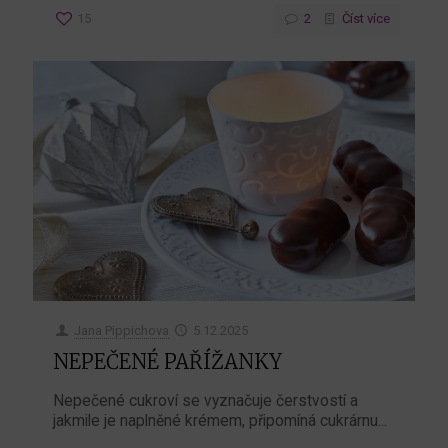
15
2
Číst více
Jana Pippichova
5.12.2025
NEPEČENÉ PAŘÍŽANKY
Nepečené cukroví se vyznačuje čerstvostí a
jakmile je naplněné krémem, připomíná cukrárnu...