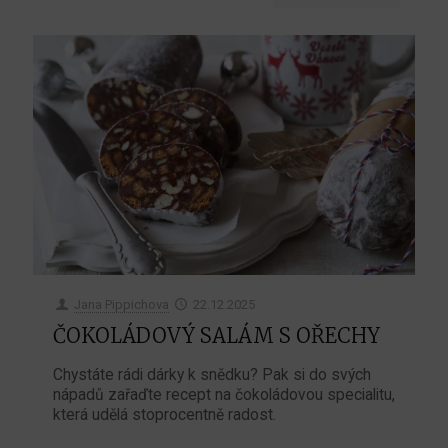
Jana Pippichova
22.12.2025
ČOKOLÁDOVÝ SALÁM S OŘECHY
Chystáte rádi dárky k snědku? Pak si do svých
nápadů zařaďte recept na čokoládovou specialitu,
která udělá stoprocentně radost.