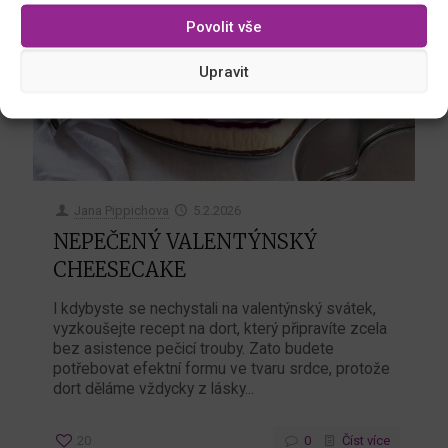
Povolit vše
Upravit
Jana Pippichova
5.2.2026
NEPEČENÝ VALENTÝNSKÝ
CHEESECAKE
I kdybyste se nechystali na valentýnský svátek,
vyzkoušejte recept na dort, který připravíte zcela
bez asistence pečicí trouby. Zato budete
potřebovat efektní formu ve tvaru srdce, protože
dort děláme vždycky z lásky...
20
0
Číst více