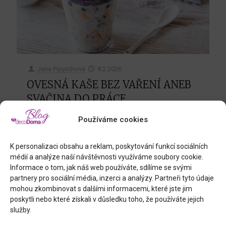
Jana Pippichova
8.2.2026
OVESNÁ KAŠE BEZ VAŘENÍ ANEB
SVAČINA DO PRÁCE
Toto je téma, které většina z nás řeší pět dní v
Používáme cookies
týdnu - jak si nachystat zdravé jídlo s sebou do
práce a jak vymyslet chutnou svačinu dětem do
K personalizaci obsahu a reklam, poskytování funkcí sociálních
školních lavic.
médií a analýze naší návštěvnosti využíváme soubory cookie.
Informace o tom, jak náš web používáte, sdílíme se svými
10
4
Číst více
partnery pro sociální média, inzerci a analýzy. Partneři tyto údaje
mohou zkombinovat s dalšími informacemi, které jste jim
poskytli nebo které získali v důsledku toho, že používáte jejich
služby.