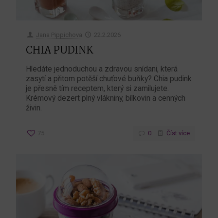
Jana Pippichova
22.2.2026
CHIA PUDINK
Hledáte jednoduchou a zdravou snídani, která
zasytí a přitom potěší chuťové buňky? Chia pudink
je přesně tím receptem, který si zamilujete.
Krémový dezert plný vlákniny, bílkovin a cenných
živin.
75
0
Číst více