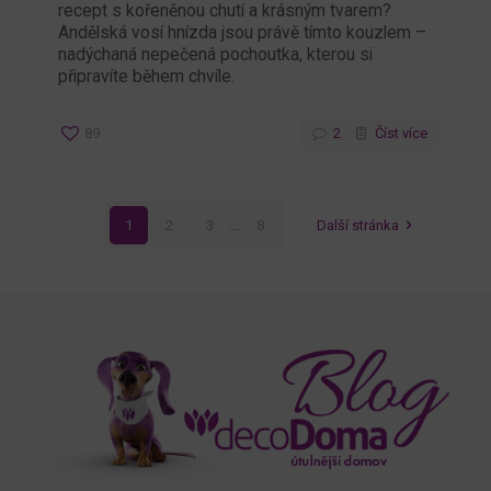
recept s kořeněnou chutí a krásným tvarem?
Andělská vosí hnízda jsou právě tímto kouzlem –
nadýchaná nepečená pochoutka, kterou si
připravíte během chvíle.
89
2
Číst více
1
2
3
...
8
Další stránka