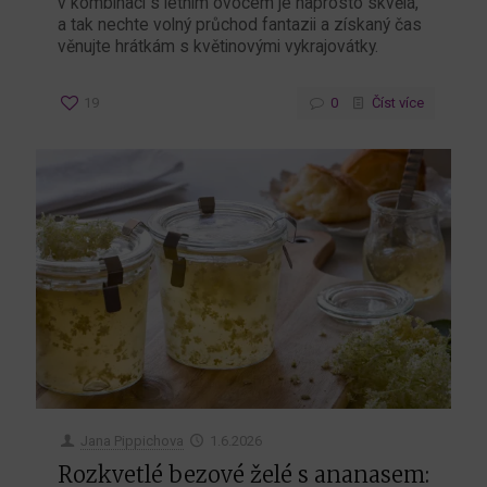
v kombinaci s letním ovocem je naprosto skvělá,
a tak nechte volný průchod fantazii a získaný čas
věnujte hrátkám s květinovými vykrajovátky.
19
0
Číst více
Jana Pippichova
1.6.2026
Rozkvetlé bezové želé s ananasem: