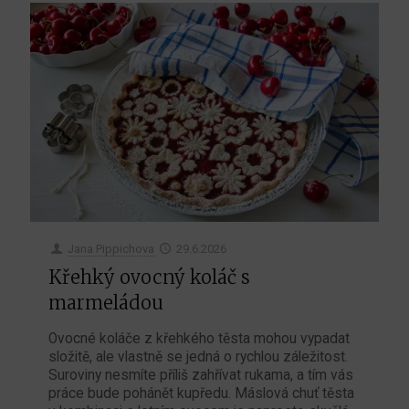
Jana Pippichova
29.6.2026
Křehký ovocný koláč s
marmeládou
Ovocné koláče z křehkého těsta mohou vypadat
složitě, ale vlastně se jedná o rychlou záležitost.
Suroviny nesmíte příliš zahřívat rukama, a tím vás
práce bude pohánět kupředu. Máslová chuť těsta