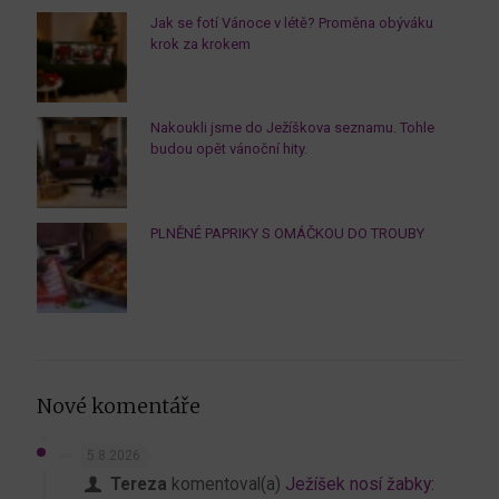
Jak se fotí Vánoce v létě? Proměna obýváku
krok za krokem
Nakoukli jsme do Ježíškova seznamu. Tohle
budou opět vánoční hity.
PLNĚNÉ PAPRIKY S OMÁČKOU DO TROUBY
Nové komentáře
5.8.2026
Tereza
komentoval(a)
Ježíšek nosí žabky: