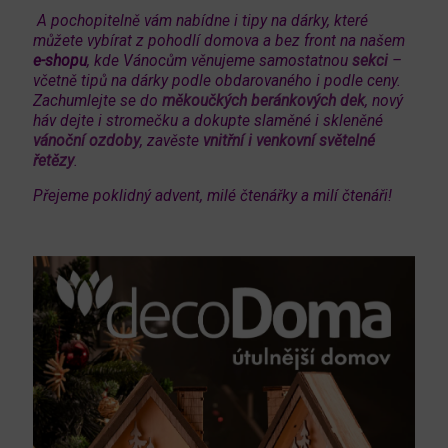
A pochopitelně vám nabídne i tipy na dárky, které
můžete vybírat z pohodlí domova a bez front na našem
e-shopu
, kde Vánocům věnujeme samostatnou
sekci
–
včetně tipů na dárky podle obdarovaného i podle ceny.
Zachumlejte se do
měkoučkých beránkových dek
, nový
háv dejte i stromečku a dokupte slaměné i skleněné
vánoční ozdoby
, zavěste
vnitřní i venkovní světelné
řetězy
.
Přejeme poklidný advent, milé čtenářky a milí čtenáři!