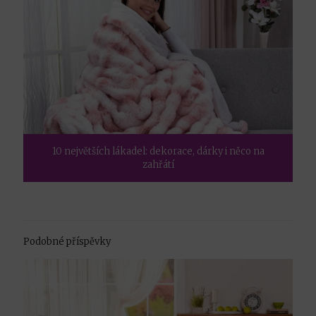
10 největších lákadel: dekorace, dárky i něco na
zahřátí
Podobné příspěvky