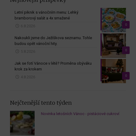
Letní piknik s vánočním menu: Lehký
bramborový salát a 4x smažené
0
6.8.2026
Nakoukli jsme do Ježíškova seznamu. Tohle
budou opět vánoční hity.
0
5.8.2026
Jak se fotí Vánoce v létě? Proměna obýváku
krok za krokem
0
4.8.2026
Nejčtenější tento týden
Novinka letošních Vánoc - pistáciové cukroví