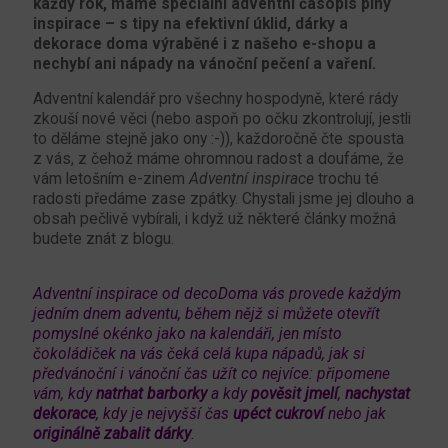
každý rok, máme speciální adventní časopis plný
inspirace – s tipy na efektivní úklid, dárky a
dekorace doma výraběné i z našeho e-shopu a
nechybí ani nápady na vánoční pečení a vaření.
Adventní kalendář pro všechny hospodyně, které rády
zkouší nové věci (nebo aspoň po očku zkontrolují, jestli
to děláme stejně jako ony :-)), každoročně čte spousta
z vás, z čehož máme ohromnou radost a doufáme, že
vám letošním e-zinem
Adventní inspirace
trochu té
radosti předáme zase zpátky. Chystali jsme jej dlouho a
obsah pečlivě vybírali, i když už některé články možná
budete znát z blogu.
Adventní inspirace od decoDoma vás provede každým
jedním dnem adventu, během nějž si můžete otevřít
pomyslné okénko jako na kalendáři, jen místo
čokoládiček na vás čeká celá kupa nápadů, jak si
předvánoční i vánoční čas užít co nejvíce: připomene
vám, kdy
natrhat barborky
a kdy
pověsit jmelí
,
nachystat
dekorace
, kdy je nejvyšší čas
upéct cukroví
nebo jak
originálně zabalit dárky
.