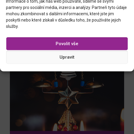
Informace o tom, jak náš web používáte, sdílíme se svými
partnery pro sociální média, inzerci a analýzy. Partneři tyto údaje
mohou zkombinovat s dalšími informacemi, které jste jim
poskytli nebo které získali v důsledku toho, že používáte jejich
PIVO, bavlněné ložní povlečení
služby.
Články, které by vás ještě mohly zaujmout
Povolit vše
Upravit