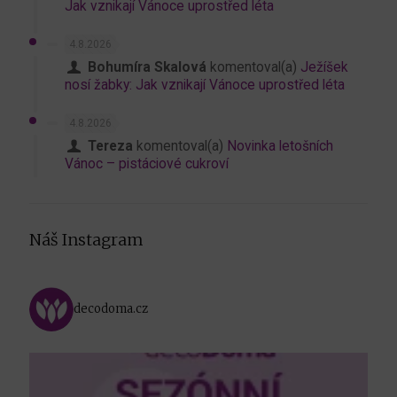
Jak vznikají Vánoce uprostřed léta
4.8.2026
Bohumíra Skalová
komentoval(a)
Ježíšek
nosí žabky: Jak vznikají Vánoce uprostřed léta
4.8.2026
Tereza
komentoval(a)
Novinka letošních
Vánoc – pistáciové cukroví
Náš Instagram
decodoma.cz