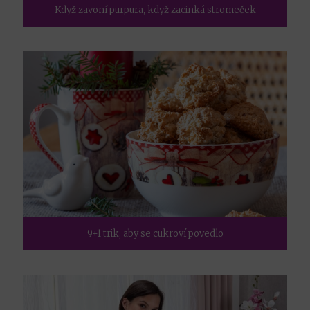
Když zavoní purpura, když zacinká stromeček
9+1 trik, aby se cukroví povedlo