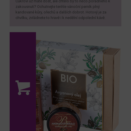
Cukroví už máte dost, ale chtělo by to něco pořádného k
zakousnutí? Ochutnejte tenhle vánoční perník plný
kandované kůry, ořechů a dalších dobrot. Hotový je za
chvilku, zvládnete to hravě i k nedělní odpolední kávě.