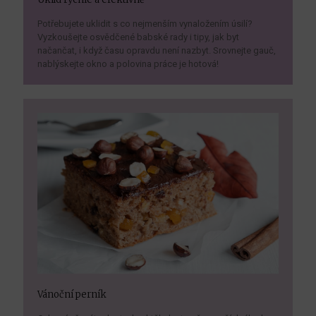
Potřebujete uklidit s co nejmenším vynaložením úsilí?
Vyzkoušejte osvědčené babské rady i tipy, jak byt
načančat, i když času opravdu není nazbyt. Srovnejte gauč,
nablýskejte okno a polovina práce je hotová!
Vánoční perník