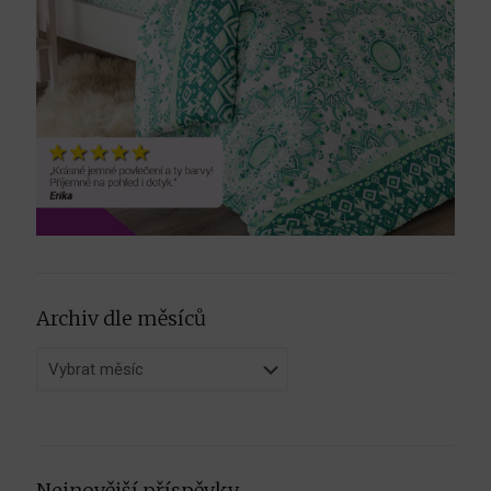
Archiv dle měsíců
Archiv
dle
měsíců
Nejnovější příspěvky