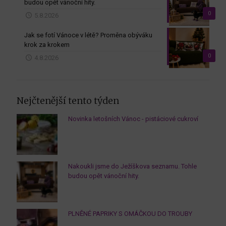
budou opět vánoční hity.
0
5.8.2026
Jak se fotí Vánoce v létě? Proměna obýváku
krok za krokem
0
4.8.2026
Nejčtenější tento týden
Novinka letošních Vánoc - pistáciové cukroví
Nakoukli jsme do Ježíškova seznamu. Tohle
budou opět vánoční hity.
PLNĚNÉ PAPRIKY S OMÁČKOU DO TROUBY