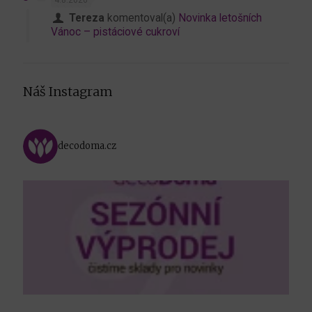
Tereza
komentoval(a)
Novinka letošních
Vánoc – pistáciové cukroví
Náš Instagram
decodoma.cz