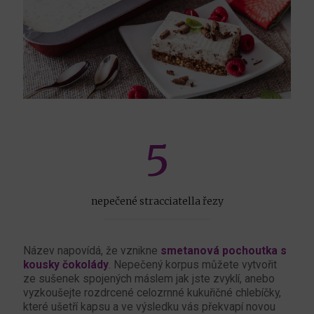
5
nepečené stracciatella řezy
Název napovídá, že vznikne
smetanová pochoutka s
kousky čokolády
. Nepečený korpus můžete vytvořit
ze sušenek spojených máslem jak jste zvyklí, anebo
vyzkoušejte rozdrcené celozrnné kukuřičné chlebíčky,
které ušetří kapsu a ve výsledku vás překvapí novou