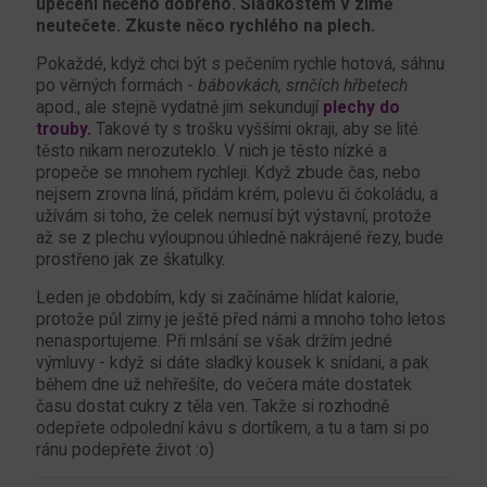
upečení něčeho dobrého. Sladkostem v zimě
neutečete. Zkuste něco rychlého na plech.
Pokaždé, když chci být s pečením rychle hotová, sáhnu
po věrných formách -
bábovkách, srnčích hřbetech
apod., ale stejně vydatně jim sekundují
plechy do
trouby.
Takové ty s trošku vyššími okraji, aby se lité
těsto nikam nerozuteklo. V nich je těsto nízké a
propeče se mnohem rychleji. Když zbude čas, nebo
nejsem zrovna líná, přidám krém, polevu či čokoládu, a
užívám si toho, že celek nemusí být výstavní, protože
až se z plechu vyloupnou úhledně nakrájené řezy, bude
prostřeno jak ze škatulky.
Leden je obdobím, kdy si začínáme hlídat kalorie,
protože půl zimy je ještě před námi a mnoho toho letos
nenasportujeme. Při mlsání se však držím jedné
výmluvy - když si dáte sladký kousek k snídani, a pak
během dne už nehřešíte, do večera máte dostatek
času dostat cukry z těla ven. Takže si rozhodně
odepřete odpolední kávu s dortíkem, a tu a tam si po
ránu podepřete život :o)