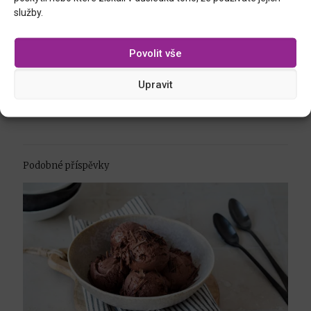
služby.
Povolit vše
Upravit
smaltovaný plech, 34 x 26 cm
Podobné příspěvky