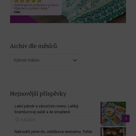
Archiv dle měsíců
Archiv
dle
měsíců
Nejnovější příspěvky
Letní piknik s vánočním menu: Lehký
bramborový salát a 4x smažené
0
6.8.2026
Nakoukli jsme do Ježíškova seznamu. Tohle