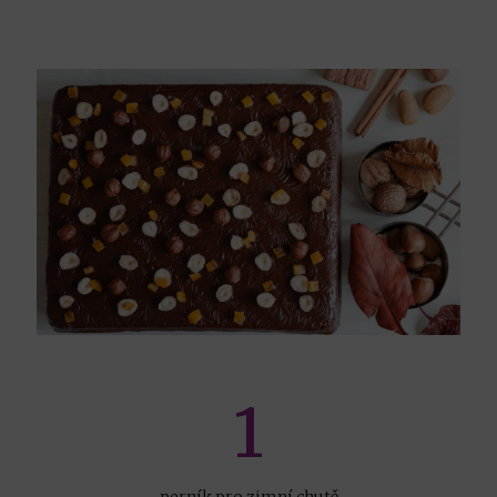
1
perník pro zimní chutě