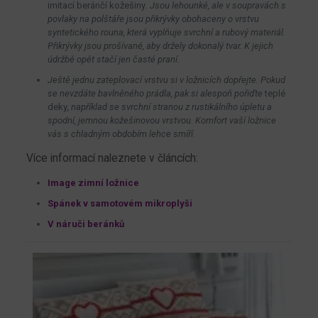
imitací beránčí kožešiny
. Jsou lehounké, ale v soupravách s
povlaky na polštáře jsou přikrývky obohaceny o vrstvu
syntetického rouna, která vyplňuje svrchní a rubový materiál.
Přikrývky jsou prošívané, aby držely dokonalý tvar. K jejich
údržbě opět stačí jen časté praní.
Ještě jednu zateplovací vrstvu si v ložnicích dopřejte. Pokud
se nevzdáte bavlněného prádla, pak si alespoň pořiďte
teplé
deky
, například se svrchní stranou z rustikálního úpletu a
spodní, jemnou kožešinovou vrstvou. Komfort vaší ložnice
vás s chladným obdobím lehce smíří.
Více informací naleznete v článcích:
Image zimní ložnice
Spánek v samotovém mikroplyši
V náruči beránků