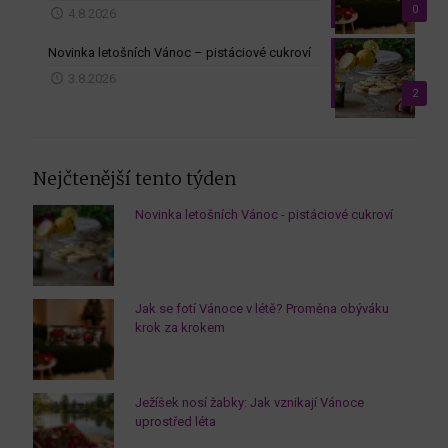
0
4.8.2026
Novinka letošních Vánoc – pistáciové cukroví
3.8.2026
2
Nejčtenější tento týden
Novinka letošních Vánoc - pistáciové cukroví
Jak se fotí Vánoce v létě? Proměna obýváku
krok za krokem
Ježíšek nosí žabky: Jak vznikají Vánoce
uprostřed léta