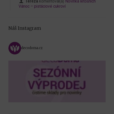
Tereza
komentoval(a)
Novinka letošních
Vánoc – pistáciové cukroví
Náš Instagram
decodoma.cz