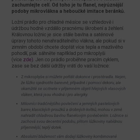
zachumlejte celí. Od toho je tu flanel, nejrůznější
podoby mikrovlákna a heboučké imitace beránků.
Ložní prádlo pro chladné měsíce se vzhledově i
údržbou hodně vzdálilo pracnému škrobení a žehlení.
Královnou ložnic je sice stále bavlna a saténové
úpravy tohoto nenahraditelného vlákna, ale pokud si v
zimním období chcete dopřát více tepla a mazlivého
pohodlí, pak sáhněte například po mikroplyši
(více
zde)
. Jen co prádlo proběhne pracím cyklem,
zase se bez další údržby vrátí do vaší ložnice:
Z mikroplyše
si můžete pořídit dokonce i prostěradla. Nejen,
že lůžko sjednotíte barevně, případně i pomocí dekoru, ale
okamžitě se ocitnete v příjemném objetí hřejivých vlasových
vláken, která jsou vhodná i pro alergiky.
Milovníci tradičnějšího povlečení a jemných pastelových
barev, klasických proužků a drobných kvítků, mohou v zimě
nahradit chladivou bavlnu
flanelovým povlečením
. Ložnice si
zachová svou decentní podobu, přitom lůžkoviny nabídnou
příjemnější, teplý dotek.
Absolutní blaženost vám dodají lůžkoviny kombinované