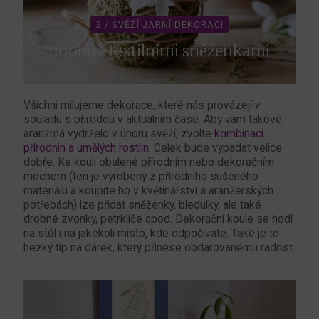
2 / SVĚŽÍ JARNÍ DEKORACI
doplňte textilními sněženkami
Všichni milujeme dekorace, které nás provázejí v
souladu s přírodou v aktuálním čase. Aby vám takové
aranžmá vydrželo v únoru svěží, zvolte
kombinaci
přírodnin a umělých rostlin
. Celek bude vypadat velice
dobře. Ke kouli obalené přírodním nebo dekoračním
mechem (ten je vyrobený z přírodního sušeného
materiálu a koupíte ho v květinářství a aranžérských
potřebách) lze přidat sněženky, bledulky, ale také
drobné zvonky, petrklíče apod. Dekorační koule se hodí
na stůl i na jakékoli místo, kde odpočíváte. Také je to
hezký tip na dárek, který přinese obdarovanému radost.