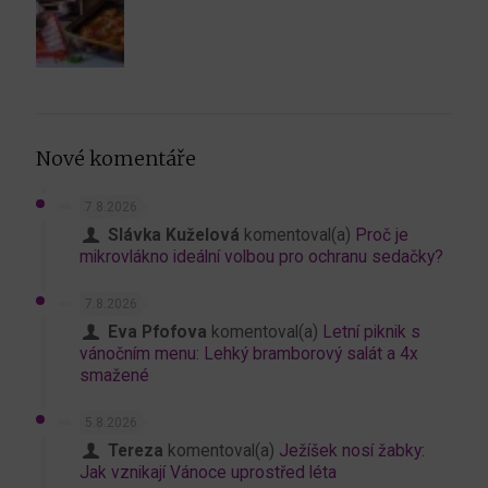
Nové komentáře
7.8.2026
Slávka Kuželová
komentoval(a)
Proč je
mikrovlákno ideální volbou pro ochranu sedačky?
7.8.2026
Eva Pfofova
komentoval(a)
Letní piknik s
vánočním menu: Lehký bramborový salát a 4x
smažené
5.8.2026
Tereza
komentoval(a)
Ježíšek nosí žabky:
Jak vznikají Vánoce uprostřed léta