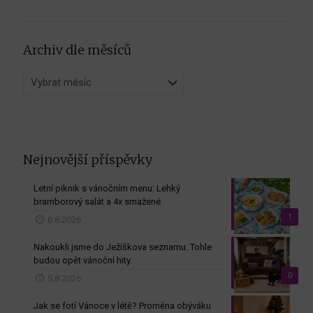
Archiv dle měsíců
Archiv
dle
měsíců
Nejnovější příspěvky
Letní piknik s vánočním menu: Lehký
bramborový salát a 4x smažené
1
6.8.2026
Nakoukli jsme do Ježíškova seznamu. Tohle
budou opět vánoční hity.
0
5.8.2026
Jak se fotí Vánoce v létě? Proměna obýváku