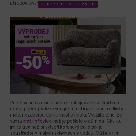
přírodou, byť v tak malém měřítku.
1 / ROZDĚLTE SE S PŘÁTELI
o zelené kamarády
Rozdávání sazenic a odnoží pokojových i zahradních
rostlin patří k přátelským gestům. Dokud jsou rostlinky
malé, nezaberou doma mnoho místa. Využijte toho, že
vám
zkrášlí příbytek
, než je pošlete o dům dál. Chvilku
jim to trvá než si vytvoří kořenový bal a tak je
soustřeďte v malých sklenkách s vodou. Může k nim