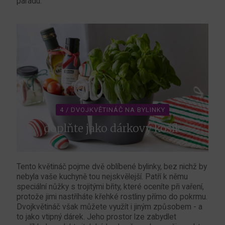
parádu.
4 / DVOJKVĚTINÁČ NA BYLINKY
doplňte jako dárkový košík
Tento květináč pojme dvě oblíbené bylinky, bez nichž by
nebyla vaše kuchyně tou nejskvělejší. Patří k němu
speciální nůžky s trojitými břity, které oceníte při vaření,
protože jimi nastříháte křehké rostliny přímo do pokrmu.
Dvojkvětináč však můžete využít i jiným způsobem - a
to jako vtipný dárek. Jeho prostor lze zabydlet