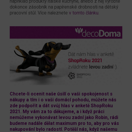
například produkty italské kuchyně, anebo z něj vyrobte
dokonce zásobník na papírenské drobnosti na dětský
pracovní stůl. Více naleznete
v tomto článku.
Chcete-li ocenit naše úsilí o vaši spokojenost s
nákupy a tím i o vaši domácí pohodu, můžete nás
zde podpořit a dát svůj hlas v anketě ShopRoku
2021. My vám za to děkujeme, a i když práci
nemůžeme vykonávat levou zadní jako Robin, rádi
budeme nadále dělat maximum pro to, aby pro vás
nakupování bylo radostí. Potěší nás, když našemu