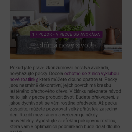
1 / POZOR - V PECCE OD AVOKÁDA
dřímá nový život!
Pokud jste právě zkonzumovali čerstvá avokáda,
nevyhazujte pecky. Docela
ochotně se z nich vyklubou
nové rostlinky
, které můžete dlouho opatrovat. Pecky
jsou nesmírně dekorativní, jejich povrch má kresbu
leštěného ořechového dřeva. V článku naleznete návod
na to, jak v pecce probudit život. Budete překvapeni, s
jakou dychtivostí se vám rostlina předvede. Až pecku
zasadíte, můžete pozorovat velký přírůstek za jediný
den. Rozdíl mezi ránem a večerem je někdy
neuvěřitelný. Vypěstujte si efektní pokojovou rostlinu,
která vám v optimálních podmínkách bude dělat dlouho