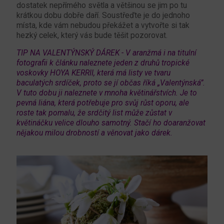
dostatek nepřímého světla a většinou se jim po tu
krátkou dobu dobře daří. Soustřeďte je do jednoho
místa, kde vám nebudou překážet a vytvořte si tak
hezký celek, který vás bude těšit pozorovat.
TIP NA VALENTÝNSKÝ DÁREK - V aranžmá i na titulní
fotografii k článku naleznete jeden z druhů tropické
voskovky HOYA KERRII, která má listy ve tvaru
baculatých srdíček, proto se jí občas říká „Valentýnská”.
V tuto dobu ji naleznete v mnoha květinářstvích. Je to
pevná liána, která potřebuje pro svůj růst oporu, ale
roste tak pomalu, že srdčitý list může zůstat v
květináčku velice dlouho samotný. Stačí ho doaranžovat
nějakou milou drobností a věnovat jako dárek.