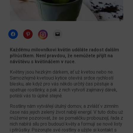
Click
Click
Click
to
to
to
share
share
email
Click
on
on
a
to
Facebook
Pinterest
link
share
Každému milovníkovi květin uděláte radost dalším
(Opens
(Opens
to
on
přírůstkem. Není pravdou, že nemůžete přijít na
in
in
a
Instagram
new
new
friend
(Opens
návštěvu s květináčem v ruce.
window)
window)
(Opens
in
in
new
new
Květiny jsou hezkým dárkem, ať už kvetou nebo ne.
window)
window)
Samozřejmě kvetoucí kytice otevírá srdce rychlostí
blesku, ale když pro vás někdo určitý čas pěstuje a
opatruje rostlinky, a pak z nich vytvoří zajímavý dárek,
potěší vás to úplně stejně.
Rostliny nám vytvářejí útulný domov, a zvlášť v zimním
čase nás jejich zelený život nabíjí energií. V tuto dobu už
můžeme pozorovat, že se pomaličku probouzejí, řada z
nich nabírá sílu pro budoucí květy a formují se nové listy
i přírůstky. Pozorujte své rostliny a užijte si kontakt s