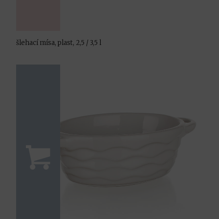
šlehací mísa, plast, 2,5 / 3,5 l