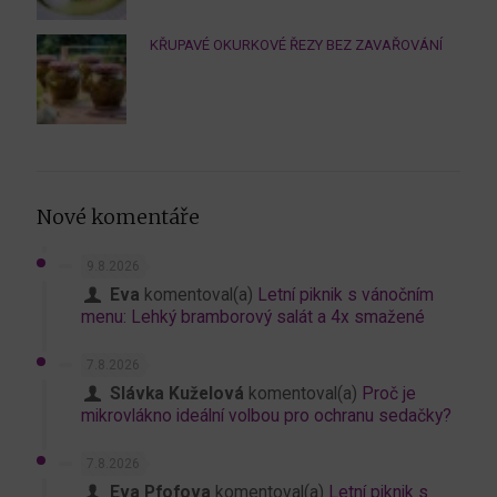
KŘUPAVÉ OKURKOVÉ ŘEZY BEZ ZAVAŘOVÁNÍ
Nové komentáře
9.8.2026
Eva
komentoval(a)
Letní piknik s vánočním
menu: Lehký bramborový salát a 4x smažené
7.8.2026
Slávka Kuželová
komentoval(a)
Proč je
mikrovlákno ideální volbou pro ochranu sedačky?
7.8.2026
Eva Pfofova
komentoval(a)
Letní piknik s