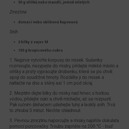
30 g oříšků nebo mandlí, jemně mletých
Zmrzlina
domácí nebo oblíbená kupovaná
Sníh
3 bílky z vajec M
150 g krupicového cukru
1. Nejprve vytvořte korpusy do misek. Sušenky
rozmixujte, nasypejte do misky, přidejte měkké máslo a
oříšky a prsty vypracujte drobenku, která se po chvíli
spojí do soudržné hmoty. Rozdělte ji do misek a
natlačte na dno a stěny asi 1 cm pod okraj.
2. Mezitím dejte bílky do misky nad hrnec s horkou
vodou, přidejte cukr a chvíli míchejte, až se rozpustí.
Pak ručním šlehačem ušlehejte tuhý a lesklý sníh. Trvá
to zhruba 5 minut. Nechte chladnout.
3. Pevnou zmrzlinu naporcujte a misky naplňte dokulata
pomocí porcovačky. Troubu zapněte na 200 °C - buď