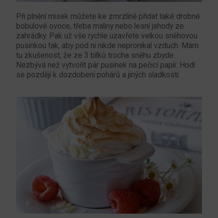
Při plnění misek můžete ke zmrzlině přidat také drobné
bobulové ovoce, třeba maliny nebo lesní jahody ze
zahrádky. Pak už vše rychle uzavřete velkou sněhovou
pusinkou tak, aby pod ni nikde nepronikal vzduch. Mám
tu zkušenost, že ze 3 bílků trocha sněhu zbyde.
Nezbývá než vytvořit pár pusinek na pečicí papír. Hodí
se později k dozdobení pohárů a jiných sladkostí.