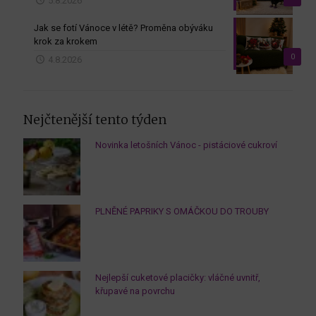
5.8.2026
Jak se fotí Vánoce v létě? Proměna obýváku
krok za krokem
0
4.8.2026
Nejčtenější tento týden
Novinka letošních Vánoc - pistáciové cukroví
PLNĚNÉ PAPRIKY S OMÁČKOU DO TROUBY
Nejlepší cuketové placičky: vláčné uvnitř,
křupavé na povrchu