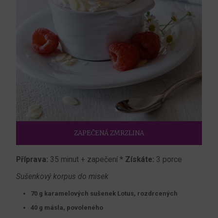
ZAPEČENÁ ZMRZLINA
Příprava:
35 minut + zapečení *
Získáte:
3 porce
Sušenkový korpus do misek
70 g karamelových sušenek Lotus, rozdrcených
40 g másla, povoleného