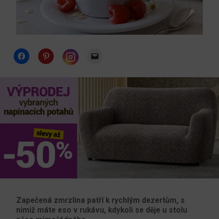
Click
Click
Click
to
to
to
share
share
email
Click
on
on
a
to
Facebook
Pinterest
link
share
(Opens
(Opens
to
on
in
in
a
Instagram
new
new
friend
(Opens
window)
window)
(Opens
in
in
new
new
window)
window)
Zapečená zmrzlina patří k rychlým dezertům, s
nimiž máte eso v rukávu, kdykoli se děje u stolu