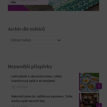
Archiv dle měsíců
Archiv
dle
měsíců
Nejnovější příspěvky
Letní piknik s vánočním menu: Lehký
bramborový salát a 4x smažené
2
6.8.2026
Nakoukli jsme do Ježíškova seznamu. Tohle
budou opět vánoční hity.
0