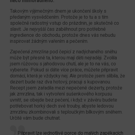
něco mimořádného.
Takovým výjimečným dnem je ukončení školy s
předaným vysvědčením. Protože je to tu a s tím
společně radostný vstup do prázdnin, je skutečně co
slavit. Je nejvyšší čas zaběhnout pro potřebné
ingredience do obchodu, protože dnes vás nebudu
inspirovat žádným vařením a pečením.
Zapečená zmrzlina
pod čepicí z nadýchaného sněhu
může být přesně ta, kterou mají děti nejraději. Zvolila
jsem růžovou s jahodovou chutí, ale je to na vás, co
vyberete. Pokud si dáte více práce, můžete připravit
domácí, která je vždycky nej. Ale protože jsem slíbila, že
dezert bude raz dva hotový, pracuji s kupovanou.
Recept jsem zařadila mezi nepečené dezerty, protože
jak zmrzlina, tak i vytvoření sušenkového korpusu
uvnitř, se obejde bez pečení, i když v závěru budete
potřebovat horký dech své trouby, abyste ledovou
zmrzlinu zkombinovali s teploučkým bílkovým sněhem.
Určitě vám bude chutnat.
Připravit lze jednotlivé porce do malých zapékacích