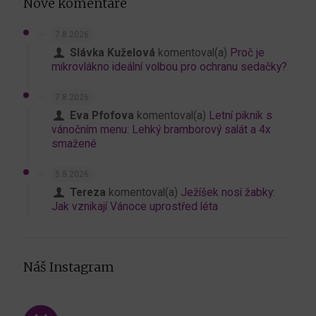
Nové komentáře
7.8.2026
Slávka Kuželová
komentoval(a)
Proč je
mikrovlákno ideální volbou pro ochranu sedačky?
7.8.2026
Eva Pfofova
komentoval(a)
Letní piknik s
vánočním menu: Lehký bramborový salát a 4x
smažené
5.8.2026
Tereza
komentoval(a)
Ježíšek nosí žabky:
Jak vznikají Vánoce uprostřed léta
Náš Instagram