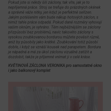
Pokud jste si někdy šili záclony, tak víte, jak je to
nepříjemná práce. Stroj se trefuje do prázdných okének
a správně váže nitky, jen když je perfektně seřízen.
Jakým potěšením vám bude nákup hotových záclon, s
nimiž tahle práce odpadá. Pokud dané rozměry vyhovují
vašim oknům, je vyhráno. Těm nejběžnějším se záclony
přizpůsobí bez problémů, navíc takovéto záclony s
vysokou zoubkovanou bordurou můžete pověsit různě,
aniž by působily jako krátké. Zoubkování totiž působí
dobře, i když se vznáší kousek nad parapetem. Bordura
je nápadná a má za úkol záclonu vizuálně zatížit a
dozdobit, takže je příjemné vnímat ji v celé kráse.
KVĚTINOVÁ ZÁCLONA VERONIKA pro samostatné okno
i jako balkonový komplet