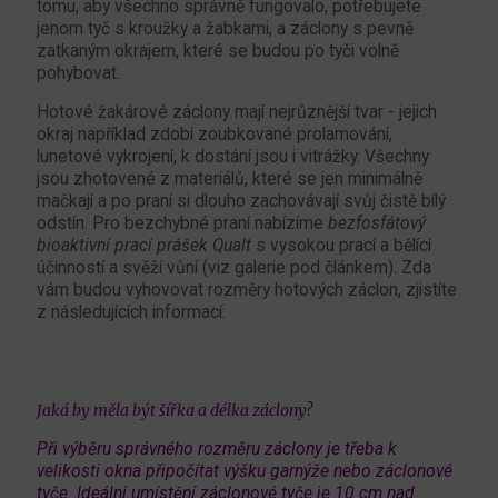
tomu, aby všechno správně fungovalo, potřebujete
jenom tyč s kroužky a žabkami, a záclony s pevně
zatkaným okrajem, které se budou po tyči volně
pohybovat.
Hotové žakárové záclony mají nejrůznější tvar - jejich
okraj například zdobí zoubkované prolamování,
lunetové vykrojení, k dostání jsou i vitrážky. Všechny
jsou zhotovené z materiálů, které se jen minimálně
mačkají a po praní si dlouho zachovávají svůj čistě bílý
odstín. Pro bezchybné praní nabízíme
bezfosfátový
bioaktivní prací prášek Qualt
s vysokou prací a bělící
účinností a svěží vůní (viz galerie pod článkem). Zda
vám budou vyhovovat rozměry hotových záclon, zjistíte
z následujících informací:
Jaká by měla být šířka a délka záclony?
Při výběru správného rozměru záclony je třeba k
velikosti okna připočítat výšku garnýže nebo záclonové
tyče. Ideální umístění záclonové tyče je 10 cm nad