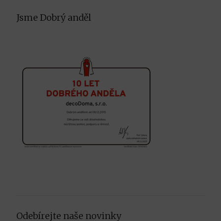
on
on
on
Facebook
Instagram
Pinterest
Jsme Dobrý anděl
Odebírejte naše novinky