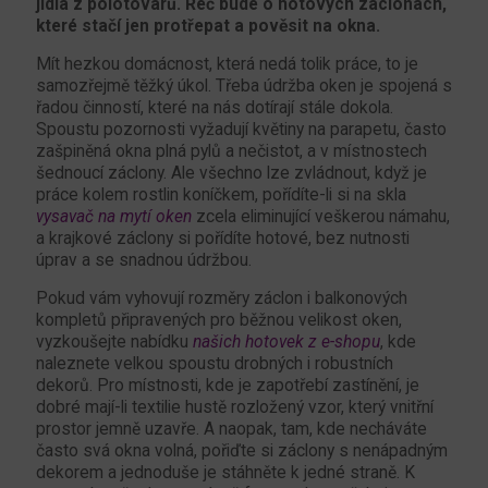
jídla z polotovarů. Řeč bude o hotových záclonách,
které stačí jen protřepat a pověsit na okna.
Mít hezkou domácnost, která nedá tolik práce, to je
samozřejmě těžký úkol. Třeba údržba oken je spojená s
řadou činností, které na nás dotírají stále dokola.
Spoustu pozornosti vyžadují květiny na parapetu, často
zašpiněná okna plná pylů a nečistot, a v místnostech
šednoucí záclony. Ale všechno lze zvládnout, když je
práce kolem rostlin koníčkem, pořídíte-li si na skla
vysavač na mytí oken
zcela eliminující veškerou námahu,
a krajkové záclony si pořídíte hotové, bez nutnosti
úprav a se snadnou údržbou.
Pokud vám vyhovují rozměry záclon i balkonových
kompletů připravených pro běžnou velikost oken,
vyzkoušejte nabídku
našich hotovek z e-shopu
, kde
naleznete velkou spoustu drobných i robustních
dekorů. Pro místnosti, kde je zapotřebí zastínění, je
dobré mají-li textilie hustě rozložený vzor, který vnitřní
prostor jemně uzavře. A naopak, tam, kde necháváte
často svá okna volná, pořiďte si záclony s nenápadným
dekorem a jednoduše je stáhněte k jedné straně. K