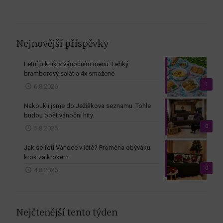
měsíců
Nejnovější příspěvky
Letní piknik s vánočním menu: Lehký
bramborový salát a 4x smažené
1
6.8.2026
Nakoukli jsme do Ježíškova seznamu. Tohle
budou opět vánoční hity.
0
5.8.2026
Jak se fotí Vánoce v létě? Proměna obýváku
krok za krokem
0
4.8.2026
Nejčtenější tento týden