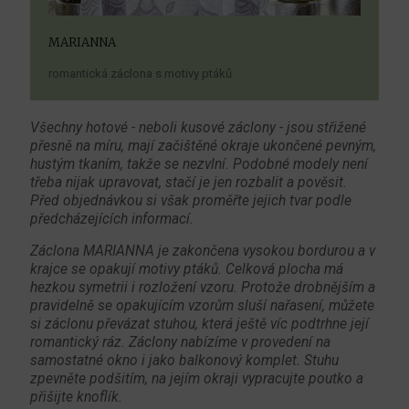
MARIANNA
romantická záclona s motivy ptáků
Všechny hotové - neboli kusové záclony - jsou střižené
přesně na míru, mají začištěné okraje ukončené pevným,
hustým tkaním, takže se nezvlní. Podobné modely není
třeba nijak upravovat, stačí je jen rozbalit a pověsit.
Před objednávkou si však proměřte jejich tvar podle
předcházejících informací.
Záclona MARIANNA je zakončena vysokou bordurou a v
krajce se opakují motivy ptáků. Celková plocha má
hezkou symetrii i rozložení vzoru. Protože drobnějším a
pravidelně se opakujícím vzorům sluší nařasení, můžete
si záclonu převázat stuhou, která ještě víc podtrhne její
romantický ráz. Záclony nabízíme v provedení na
samostatné okno i jako balkonový komplet. Stuhu
zpevněte podšitím, na jejím okraji vypracujte poutko a
přišijte knoflík.