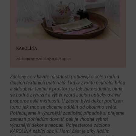
KAROLÍNA
záclona se vzdušným dekorem
Záclony se v každé místnosti potkávají s celou řadou
dalších textilních materiálů. I když zvolíte neutrální bílou
a skloubení textilií v prostoru si tak zjednodušíte, okna
se hodně zvýrazní a výběr vzorů záclon opticky ovlivní
proporce celé místnosti. U záclon bývá dekor podřízen
tomu, jak moc se chceme oddělit od okolního světa.
Potřebujeme-li výraznější zastínění, případně si přejeme
zamezit pohledům dovnitř, pak je vhodné vybrat
výraznější dekor a naopak. Polyesterová záclona
KAROLÍNA nabízí obojí. Horní část je díky řidším