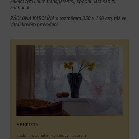
žakárovým liniím transparentní, spodní část nabízí
zastínění.
ZÁCLONA KAROLÍNA s rozměrem 350 × 160 cm, též ve
vitrážkovém provedení
HENRIETA
záclona s bohatým květinovým vzorem