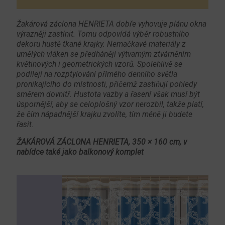
Žakárová záclona HENRIETA dobře vyhovuje plánu okna
výrazněji zastínit. Tomu odpovídá výběr robustního
dekoru hustě tkané krajky. Nemačkavé materiály z
umělých vláken se předhánějí výtvarným ztvárněním
květinových i geometrických vzorů. Spolehlivě se
podílejí na rozptylování přímého denního světla
pronikajícího do místnosti, přičemž zastiňují pohledy
směrem dovnitř. Hustota vazby a řasení však musí být
úspornější, aby se celoplošný vzor nerozbil, takže platí,
že čím nápadnější krajku zvolíte, tím méně ji budete
řasit.
ŽAKÁROVÁ ZÁCLONA HENRIETA, 350 × 160 cm, v
nabídce také jako balkonový komplet