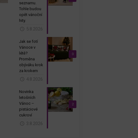
seznamu.
Tohle budou
opět vánoční
hity.
5.8.2026
Jak se fotí
Vánoce v
létě?
0
Proměna
obýváku krok
za krokem
4.8.2026
Novinka
letošních
Vánoc –
2
pistáciové
cukroví
3.8.2026