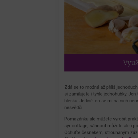
Využi
Zdá se to možná až příliš jednoduché
si zamilujete i tyhle jednohubky. Jen 
blesku. Jediné, co se mi na nich ne
nesvědčí.
Pomazánku ale můžete vyrobit prakti
sýr cottage, sáhnout můžete ale i 
Ochuťte česnekem, strouhaným zázv