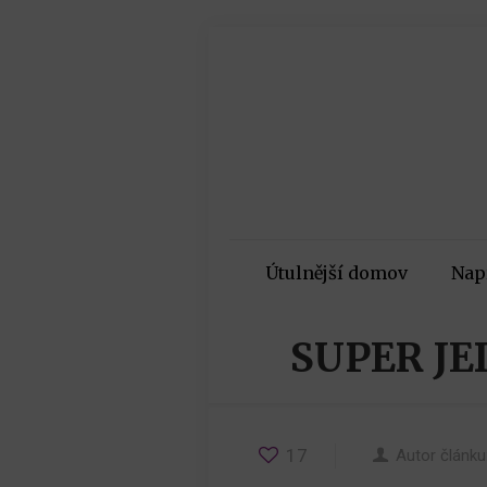
Útulnější domov
Nap
SUPER J
17
Autor článku