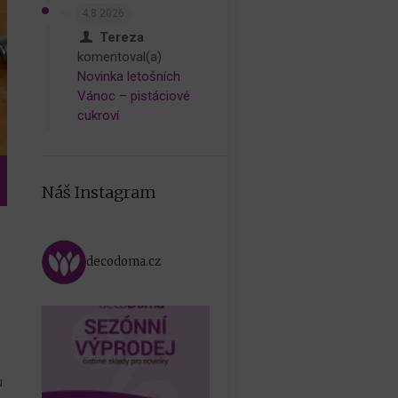
4.8.2026
Tereza
komentoval(a)
Novinka letošních
Vánoc – pistáciové
cukroví
Náš Instagram
decodoma.cz
.