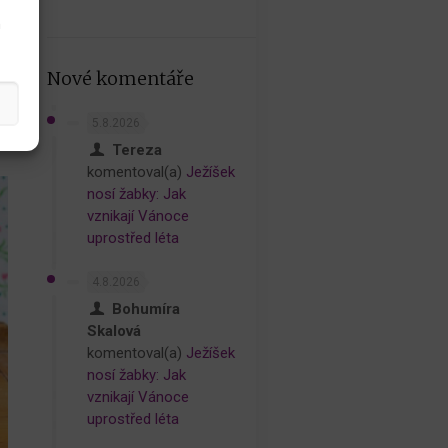
h
Nové komentáře
5.8.2026
Tereza
komentoval(a)
Ježíšek
nosí žabky: Jak
vznikají Vánoce
uprostřed léta
4.8.2026
Bohumíra
Skalová
komentoval(a)
Ježíšek
nosí žabky: Jak
vznikají Vánoce
uprostřed léta