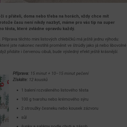
 či s přáteli, doma nebo třeba na horách, vždy chce mít
rotože času není nikdy nazbyt, máme pro vás tip na super
o těsta, které zvládne opravdu každý.
ě. Příprava těchto mini listových chlebíčků má ještě jednu výhodu:
 které jste nakonec nestihli proměnit ve štrúdly jako já nebo libovolné
yž přidáte i červenou cibuli, bude výsledný efekt ještě krásnější.
Příprava:
15 minut + 10–15 minut pečení
Získáte:
12 kousků
1 balení rozváleného listového těsta
100 g tvarohu nebo krémového sýru
2 stroužky česneku nebo kousek zázvoru
sůl
šunky a salámy podle chuti a zásob