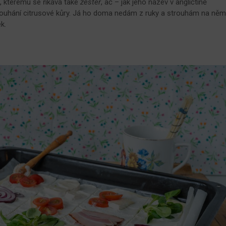
m
, kterému se říkává také
zester
, ač – jak jeho název v angličtině
rouhání citrusové kůry. Já ho doma nedám z ruky a strouhám na ně
k.