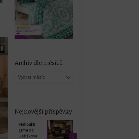
Archiv dle měsíců
Archiv
dle
měsíců
Nejnovější příspěvky
Nakoukli
jsme do
Ježíškova
0