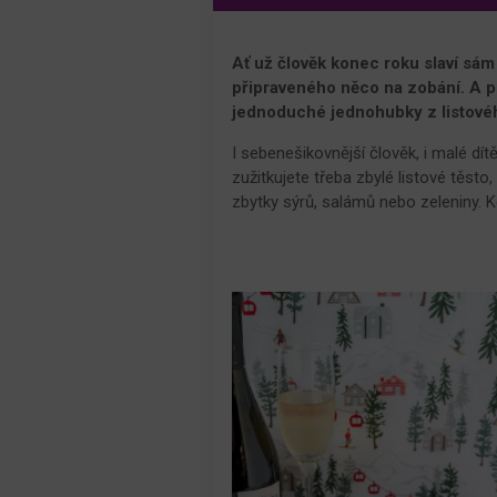
Ať už člověk konec roku slaví sám
připraveného něco na zobání. A p
jednoduché jednohubky z listovéh
I sebenešikovnější člověk, i malé dít
zužitkujete třeba zbylé listové těsto,
zbytky sýrů, salámů nebo zeleniny. Kd