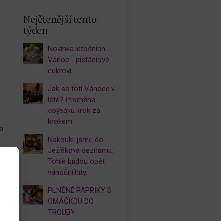
Nejčtenější tento
týden
Novinka letošních
Vánoc - pistáciové
cukroví
Jak se fotí Vánoce v
létě? Proměna
obýváku krok za
krokem
 a
Nakoukli jsme do
Ježíškova seznamu.
Tohle budou opět
u
vánoční hity.
z
PLNĚNÉ PAPRIKY S
OMÁČKOU DO
TROUBY