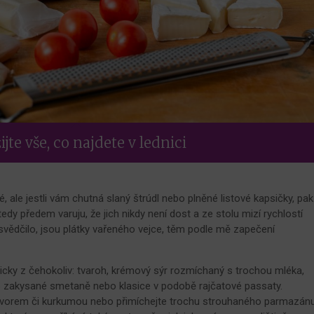
jte vše, co najdete v lednici
, ale jestli vám chutná slaný štrúdl nebo plněné listové kapsičky, pak
tedy předem varuju, že jich nikdy není dost a ze stolu mizí rychlostí
osvědčilo, jsou plátky vařeného vejce, těm podle mě zapečení
cky z čehokoliv: tvaroh, krémový sýr rozmíchaný s trochou mléka,
po zakysané smetaně nebo klasice v podobě rajčatové passaty.
orem či kurkumou nebo přimíchejte trochu strouhaného parmazánu