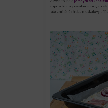
Skvěle to jde s
jemným
s
truhadle
napovídá – je původně určený na st
vše zmíněné i třeba muškátový oříše