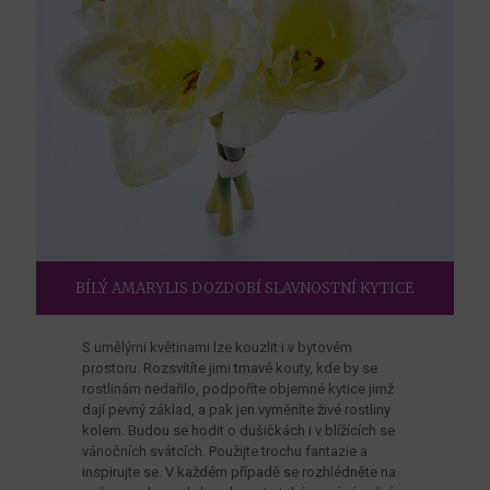
BÍLÝ AMARYLIS DOZDOBÍ SLAVNOSTNÍ KYTICE
S umělými květinami lze kouzlit i v bytovém
prostoru. Rozsvítíte jimi tmavé kouty, kde by se
rostlinám nedařilo, podpoříte objemné kytice jimž
dají pevný základ, a pak jen vyměníte živé rostliny
kolem. Budou se hodit o dušičkách i v blížících se
vánočních svátcích. Použijte trochu fantazie a
inspirujte se. V každém případě se rozhlédněte na