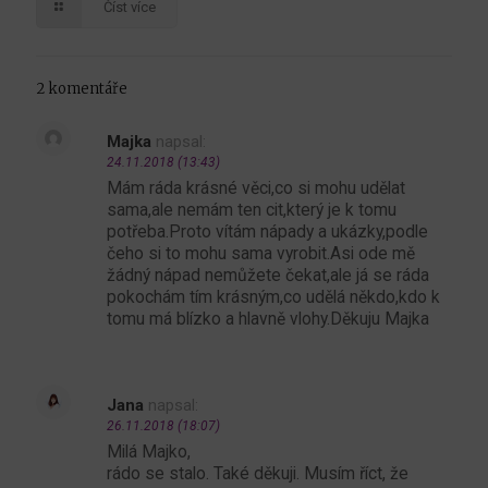
Číst více
2 komentáře
Majka
napsal:
24.11.2018 (13:43)
Mám ráda krásné věci,co si mohu udělat
sama,ale nemám ten cit,který je k tomu
potřeba.Proto vítám nápady a ukázky,podle
čeho si to mohu sama vyrobit.Asi ode mě
žádný nápad nemůžete čekat,ale já se ráda
pokochám tím krásným,co udělá někdo,kdo k
tomu má blízko a hlavně vlohy.Děkuju Majka
Jana
napsal:
26.11.2018 (18:07)
Milá Majko,
rádo se stalo. Také děkuji. Musím říct, že