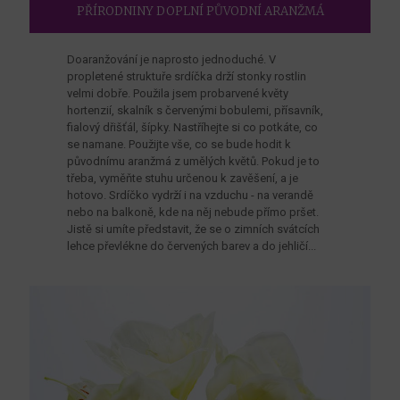
PŘÍRODNINY DOPLNÍ PŮVODNÍ ARANŽMÁ
Doaranžování je naprosto jednoduché. V
propletené struktuře srdíčka drží stonky rostlin
velmi dobře. Použila jsem probarvené květy
hortenzií, skalník s červenými bobulemi, přísavník,
fialový dřišťál, šípky. Nastříhejte si co potkáte, co
se namane. Použijte vše, co se bude hodit k
původnímu aranžmá z umělých květů. Pokud je to
třeba, vyměňte stuhu určenou k zavěšení, a je
hotovo. Srdíčko vydrží i na vzduchu - na verandě
nebo na balkoně, kde na něj nebude přímo pršet.
Jistě si umíte představit, že se o zimních svátcích
lehce převlékne do červených barev a do jehličí...