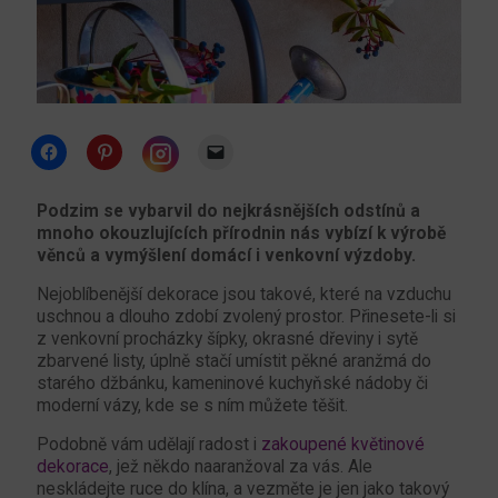
Click
Click
Click
to
to
to
share
share
email
Click
on
on
a
to
Facebook
Pinterest
link
share
Podzim se vybarvil do nejkrásnějších odstínů a
(Opens
(Opens
to
on
mnoho okouzlujících přírodnin nás vybízí k výrobě
in
in
a
Instagram
new
new
friend
(Opens
věnců a vymýšlení domácí i venkovní výzdoby.
window)
window)
(Opens
in
in
new
new
Nejoblíbenější dekorace jsou takové, které na vzduchu
window)
window)
uschnou a dlouho zdobí zvolený prostor. Přinesete-li si
z venkovní procházky šípky, okrasné dřeviny i sytě
zbarvené listy, úplně stačí umístit pěkné aranžmá do
starého džbánku, kameninové kuchyňské nádoby či
moderní vázy, kde se s ním můžete těšit.
Podobně vám udělají radost i
zakoupené květinové
dekorace
, jež někdo naaranžoval za vás. Ale
neskládejte ruce do klína, a vezměte je jen jako takový