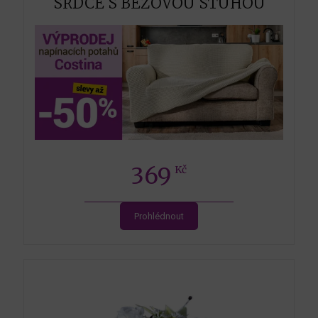
SRDCE S BÉŽOVOU STUHOU
369
Kč
Prohlédnout