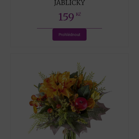
JABLÍČKY
159
Kč
Prohlédnout