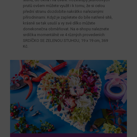
prutů ovšem můžete využít i k tomu, že si celou
přední stranu dozdobíte nakrátko nařezanými
přírodninami. Když je zapletete do bíle natřené sítě,
krásně se tak usuší a vy své dílko můžete
donekonečna obměňovat. Na e-shopu naleznete
srdíčka momentálně ve 4 různých provedeních:
SRDÍČKO SE ZELENOU STUHOU, 19 x 19 cm, 369
Kč.