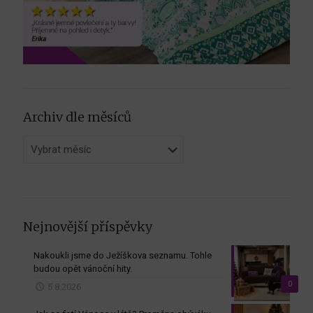
Archiv dle měsíců
Archiv
dle
měsíců
Nejnovější příspěvky
Nakoukli jsme do Ježíškova seznamu. Tohle
budou opět vánoční hity.
0
5.8.2026