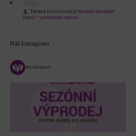
4.8.2026
Tereza
komentoval(a)
Novinka letošních
Vánoc – pistáciové cukroví
Náš Instagram
decodoma.cz