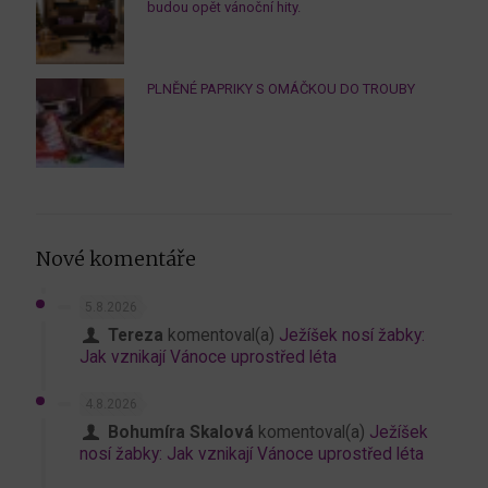
budou opět vánoční hity.
PLNĚNÉ PAPRIKY S OMÁČKOU DO TROUBY
Nové komentáře
5.8.2026
Tereza
komentoval(a)
Ježíšek nosí žabky:
Jak vznikají Vánoce uprostřed léta
4.8.2026
Bohumíra Skalová
komentoval(a)
Ježíšek
nosí žabky: Jak vznikají Vánoce uprostřed léta