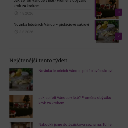
Jak se fotí Vánoce v létě? Proměna obýváku
krok za krokem
0
4.8.2026
Novinka letošních Vánoc – pistáciové cukroví
3.8.2026
2
Nejčtenější tento týden
Novinka letošních Vánoc - pistáciové cukroví
Jak se fotí Vánoce v létě? Proměna obýváku
krok za krokem
Nakoukli jsme do Ježíškova seznamu. Tohle