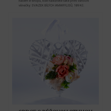
našem e-shopu, kde naleznete také první vánoční
věnečky: SVAZEK BÍLÝCH AMARYLISŮ, 189 Kč.