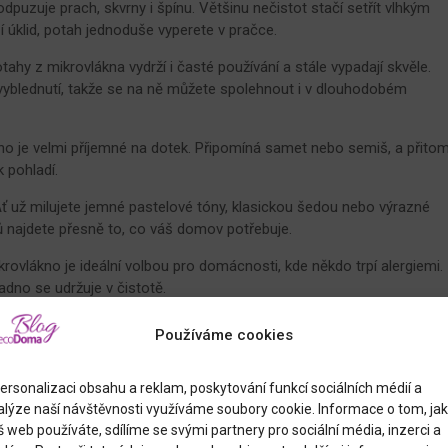
dpuzuje prach, skvrny i špínu. Většinu nečistot stačí setřít vlhkým
í úklid, potah jednoduše vyperete v pračce.
tahy z mikrovlákna vydrží i časté používání a stále vypadají skvěle.
 vyblednutí, takže se na ně můžete spolehnout i v dlouhodobém
no je velmi příjemné na dotek. Připomíná samet nebo semiš, a přito
 pohladí.
ť už milujete jemné pastelové tóny, klasickou šedou nebo výrazné
ů najdete přesně to, co váš domov potřebuje.
rovlákno je ideální volbou pro domácnosti, kde někdo trpí alergiemi.
adno se udržuje v čistotě.
íky pružnosti a jemnosti materiálu potah snadno nasadíte i sundáte
Používáme cookies
ěníte vzhled obývacího pokoje.
šeho italského výrobce seženete v oblíbených žíhaných variantách,
ersonalizaci obsahu a reklam, poskytování funkcí sociálních médií a
kolekce Costina
, kterou ocení především majitelé koček. Více o
alýze naší návštěvnosti využíváme soubory cookie. Informace o tom, jak
ku
Účinná ochrana před kočičími drápky.
 web používáte, sdílíme se svými partnery pro sociální média, inzerci a