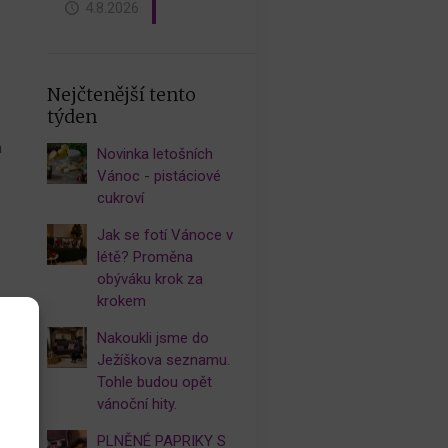
4.8.2026
Nejčtenější tento
týden
m
Novinka letošních
Vánoc - pistáciové
cukroví
Jak se fotí Vánoce v
létě? Proměna
obýváku krok za
krokem
 –
Nakoukli jsme do
Ježíškova seznamu.
Tohle budou opět
vánoční hity.
PLNĚNÉ PAPRIKY S