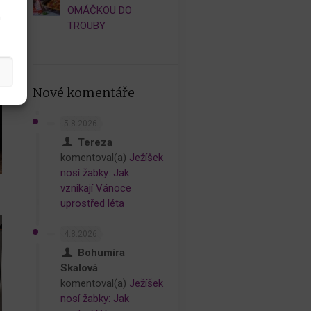
OMÁČKOU DO
h
TROUBY
Nové komentáře
5.8.2026
Tereza
komentoval(a)
Ježíšek
nosí žabky: Jak
vznikají Vánoce
uprostřed léta
4.8.2026
Bohumíra
Skalová
komentoval(a)
Ježíšek
nosí žabky: Jak