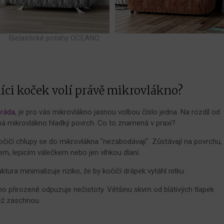
Bielastické potahy OCEANO
níci koček volí právě mikrovlákno?
ráda
, je pro vás mikrovlákno jasnou volbou číslo jedna. Na rozdíl od
má mikrovlákno hladký povrch. Co to znamená v praxi?
čičí chlupy se do mikrovlákna "nezabodávají". Zůstávají na povrchu,
m, lepicím válečkem nebo jen vlhkou dlaní.
ktura minimalizuje riziko, že by kočičí drápek vytáhl nitku.
o přirozeně odpuzuje nečistoty. Většinu skvrn od blátivých tlapek
než zaschnou.