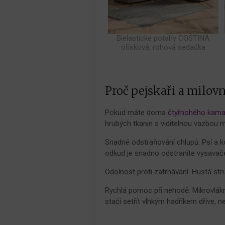
Bielastické potahy COSTINA
ořísková, rohová sedačka
Proč pejskaři a milov
Pokud máte doma
čtyřnohého kama
hrubých tkanin s viditelnou vazbou 
Snadné odstraňování chlupů: Psí a ko
odkud je snadno odstraníte vysavače
Odolnost proti zatrhávání: Hustá stru
Rychlá pomoc při nehodě: Mikrovlákn
stačí setřít vlhkým hadříkem dříve, 