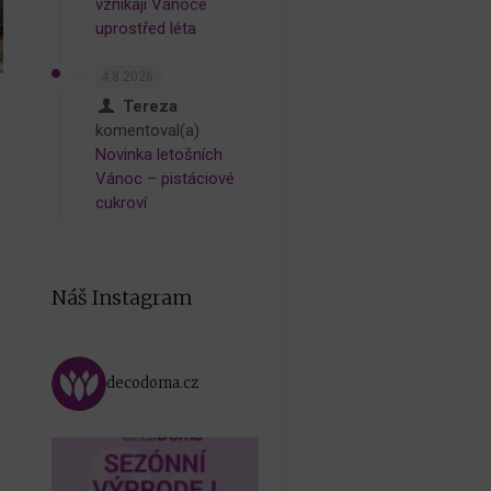
vznikají Vánoce
uprostřed léta
4.8.2026
Tereza
komentoval(a)
Novinka letošních
Vánoc – pistáciové
cukroví
Náš Instagram
decodoma.cz