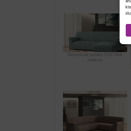
an
kte
slu
Bielastické potahy COSTINA
mátová