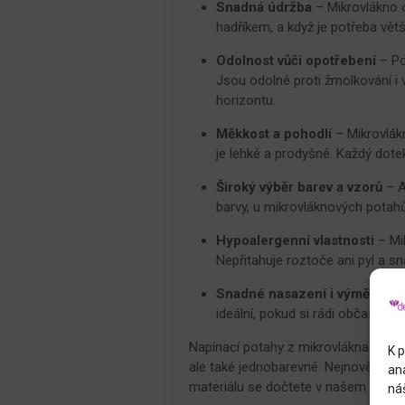
Snadná údržba
– Mikrovlákno o
hadříkem, a když je potřeba větš
Odolnost vůči opotřebení
– Po
Jsou odolné proti žmolkování i
horizontu.
Měkkost a pohodlí
– Mikrovlák
je lehké a prodyšné. Každý dotek
Široký výběr barev a vzorů
– A
barvy, u mikrovláknových potah
Hypoalergenní vlastnosti
– Mik
Nepřitahuje roztoče ani pyl a sn
Snadné nasazení i výměna
– D
ideální, pokud si rádi občas zm
Napínací potahy z mikrovlákna od na
K p
ale také jednobarevné. Nejnovější je
an
materiálu se dočtete v našem člán
náš