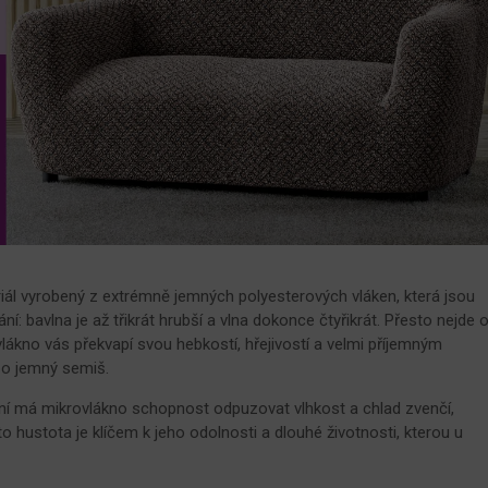
riál vyrobený z extrémně jemných polyesterových vláken, která jsou
ní: bavlna je až třikrát hrubší a vlna dokonce čtyřikrát. Přesto nejde 
lákno vás překvapí svou hebkostí, hřejivostí a velmi příjemným
o jemný semiš.
kaní má mikrovlákno schopnost odpuzovat vlhkost a chlad zvenčí,
 hustota je klíčem k jeho odolnosti a dlouhé životnosti, kterou u