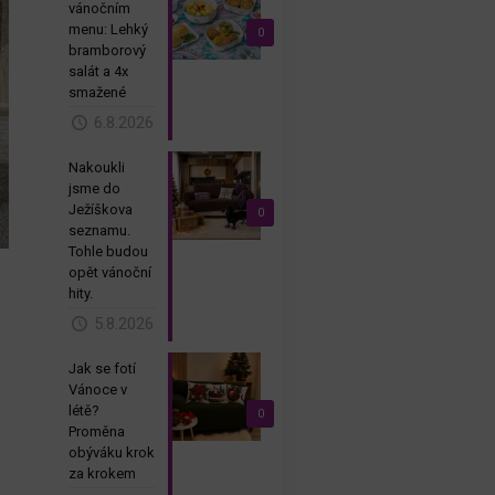
vánočním
menu: Lehký
0
bramborový
salát a 4x
smažené
6.8.2026
Nakoukli
jsme do
Ježíškova
0
seznamu.
Tohle budou
opět vánoční
hity.
5.8.2026
o
Jak se fotí
Vánoce v
létě?
0
Proměna
obýváku krok
za krokem