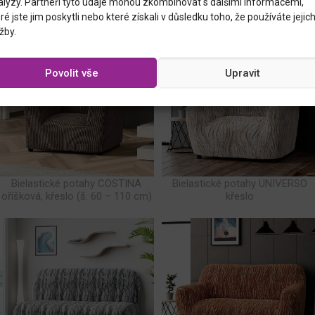
alýzy. Partneři tyto údaje mohou zkombinovat s dalšími informacemi,
ré jste jim poskytli nebo které získali v důsledku toho, že používáte jejic
žby.
Povolit vše
Upravit
Bielastické potahy COSTINA
Bielastické potahy UNIVERSO
oříšková, křeslo (š. 60 – 110 cm)
křeslo