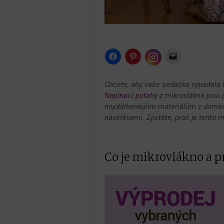
Click
Click
Click
to
to
to
share
share
email
Click
on
on
a
to
Facebook
Pinterest
link
share
Chcete, aby vaše sedačka vypadala 
(Opens
(Opens
to
on
in
in
a
Napínací potahy
Instagram
z mikrovlákna jsou 
new
new
friend
(Opens
nejoblíbenějším materiálům v domác
window)
window)
(Opens
in
in
new
návštěvami. Zjistěte, proč je tento m
new
window)
window)
Co je mikrovlákno a p