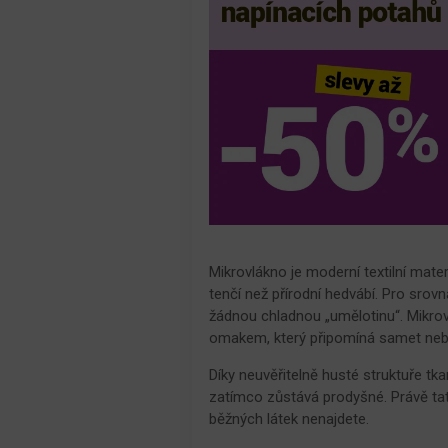
Mikrovlákno je moderní textilní mate
tenčí než přírodní hedvábí. Pro srovná
žádnou chladnou „umělotinu“. Mikrov
omakem, který připomíná samet neb
Díky neuvěřitelně husté struktuře t
zatímco zůstává prodyšné. Právě tato
běžných látek nenajdete.