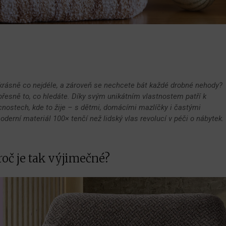
krásně co nejdéle, a zároveň se nechcete bát každé drobné nehody?
přesně to, co hledáte. Díky svým unikátním vlastnostem patří k
nostech, kde to žije – s dětmi, domácími mazlíčky i častými
oderní materiál 100× tenčí než lidský vlas revolucí v péči o nábytek.
roč je tak výjimečné?