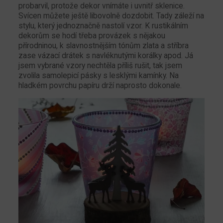
probarvil, protože dekor vnímáte i uvnitř sklenice.
Svícen můžete ještě libovolně dozdobit. Tady záleží na
stylu, který jednoznačně nastolí vzor. K rustikálním
dekorům se hodí třeba provázek s nějakou
přírodninou, k slavnostnějším tónům zlata a stříbra
zase vázací drátek s navléknutými korálky apod. Já
jsem vybrané vzory nechtěla příliš rušit, tak jsem
zvolila samolepicí pásky s lesklými kamínky. Na
hladkém povrchu papíru drží naprosto dokonale.