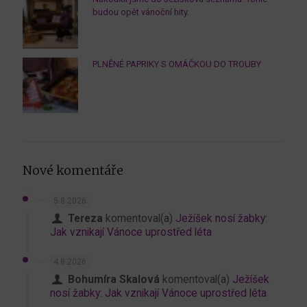
budou opět vánoční hity.
PLNĚNÉ PAPRIKY S OMÁČKOU DO TROUBY
Nové komentáře
5.8.2026
Tereza
komentoval(a)
Ježíšek nosí žabky:
Jak vznikají Vánoce uprostřed léta
4.8.2026
Bohumíra Skalová
komentoval(a)
Ježíšek
nosí žabky: Jak vznikají Vánoce uprostřed léta