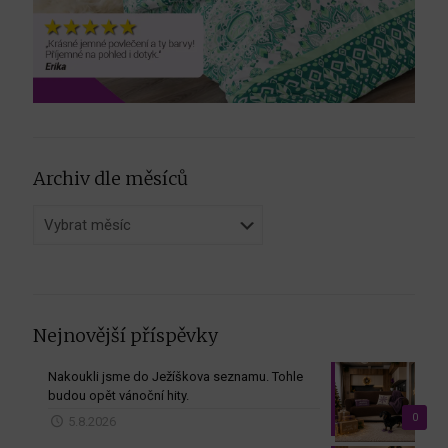
Archiv dle měsíců
Archiv
dle
měsíců
Nejnovější příspěvky
Nakoukli jsme do Ježíškova seznamu. Tohle
budou opět vánoční hity.
0
5.8.2026