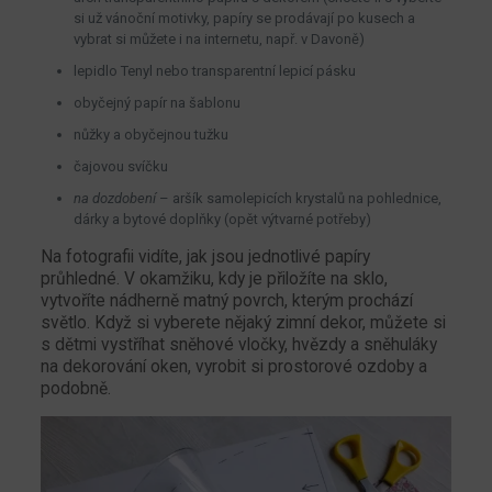
si už vánoční motivky, papíry se prodávají po kusech a
vybrat si můžete i na internetu, např. v Davoně)
lepidlo Tenyl nebo transparentní lepicí pásku
obyčejný papír na šablonu
nůžky a obyčejnou tužku
čajovou svíčku
na dozdobení
– aršík samolepicích krystalů na pohlednice,
dárky a bytové doplňky (opět výtvarné potřeby)
Na fotografii vidíte, jak jsou jednotlivé papíry
průhledné. V okamžiku, kdy je přiložíte na sklo,
vytvoříte nádherně matný povrch, kterým prochází
světlo. Když si vyberete nějaký zimní dekor, můžete si
s dětmi vystříhat sněhové vločky, hvězdy a sněhuláky
na dekorování oken, vyrobit si prostorové ozdoby a
podobně.