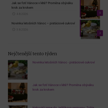
Jak se fotí Vánoce v létě? Proměna obýváku
krok za krokem
0
4.8.2026
Novinka letošních Vánoc – pistáciové cukroví
3.8.2026
2
Nejčtenější tento týden
Novinka letošních Vánoc - pistáciové cukroví
Jak se fotí Vánoce v létě? Proměna obýváku
krok za krokem
Nakoukli jsme do Ježíškova seznamu. Tohle