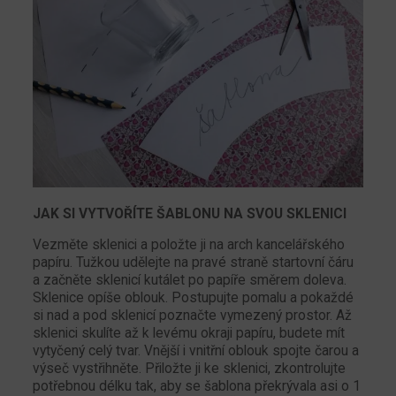
JAK SI VYTVOŘÍTE ŠABLONU NA SVOU SKLENICI
Vezměte sklenici a položte ji na arch kancelářského
papíru. Tužkou udělejte na pravé straně startovní čáru
a začněte sklenicí kutálet po papíře směrem doleva.
Sklenice opíše oblouk. Postupujte pomalu a pokaždé
si nad a pod sklenicí poznačte vymezený prostor. Až
sklenici skulíte až k levému okraji papíru, budete mít
vytyčený celý tvar. Vnější i vnitřní oblouk spojte čarou a
výseč vystřihněte. Přiložte ji ke sklenici, zkontrolujte
potřebnou délku tak, aby se šablona překrývala asi o 1