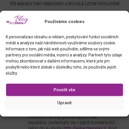
TŘI NÁPADY PRO UBROUSKY A RYCHLÉ LETNÍ STOLOVÁNÍ
Číst více
Používáme cookies
K personalizaci obsahu a reklam, poskytování funkcí sociálních
2 komentáře
médií a analýze naší návštěvnosti využíváme soubory cookie.
Informace o tom, jak náš web používáte, sdílíme se svými
Kateřina
napsal:
partnery pro sociální média, inzerci a analýzy. Partneři tyto údaje
10.11.2016 (8:43)
mohou zkombinovat s dalšími informacemi, které jste jim
Tak tohle bych mohla zvládnout i já. Akorát
poskytli nebo které získali v důsledku toho, že používáte jejich
mám problém sehnat tak pěkný
služby.
transparentní papír jako jste použila vy.
Povolit vše
Jana
napsal:
Upravit
10.11.2016 (18:29)
Zvládnete to stoprocentně. Mrkněte do
zmíněné Davony (prodávají po celé
republice, zorientujte se v jejich kontaktech),
nebo do e-shopu
http://www.davona.cz
. Pod