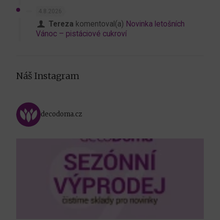
4.8.2026
Tereza
komentoval(a)
Novinka letošních
Vánoc – pistáciové cukroví
Náš Instagram
decodoma.cz