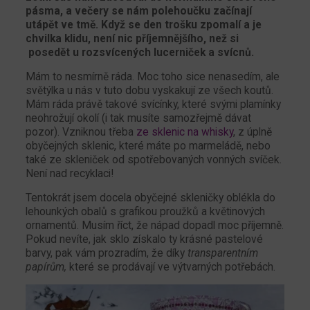
pásma, a večery se nám polehoučku začínají
utápět ve tmě. Když se den trošku zpomalí a je
chvilka klidu, není nic příjemnějšího, než si
posedět u rozsvícených lucerniček a svícnů.
Mám to nesmírně ráda. Moc toho sice nenasedím, ale
světýlka u nás v tuto dobu vyskakují ze všech koutů.
Mám ráda právě takové svícínky, které svými plamínky
neohrožují okolí (i tak musíte samozřejmě dávat
pozor). Vzniknou třeba
ze sklenic na whisky
, z úplně
obyčejných sklenic, které máte po marmeládě, nebo
také ze skleniček od spotřebovaných vonných svíček.
Není nad recyklaci!
Tentokrát jsem docela obyčejné skleničky oblékla do
lehounkých obalů s grafikou proužků a květinových
ornamentů. Musím říct, že nápad dopadl moc příjemně.
Pokud nevíte, jak sklo získalo ty krásné pastelové
barvy, pak vám prozradím, že díky
transparentním
papírům,
které se prodávají ve výtvarných potřebách.