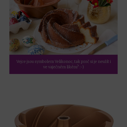
Vejce jsou symbolem Velikonoc, tak proč si je neužít i
ve vaječném likéru? :-)