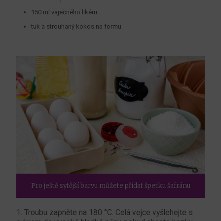
150 ml vaječného likéru
tuk a strouhaný kokos na formu
Pro ještě sytější barvu můžete přidat špetku šafránu
1. Troubu zapněte na 180 °C. Celá vejce vyšlehejte s