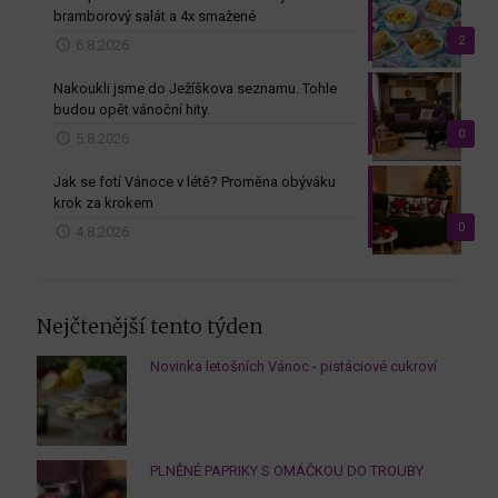
bramborový salát a 4x smažené
2
6.8.2026
Nakoukli jsme do Ježíškova seznamu. Tohle
budou opět vánoční hity.
0
5.8.2026
Jak se fotí Vánoce v létě? Proměna obýváku
krok za krokem
0
4.8.2026
Nejčtenější tento týden
Novinka letošních Vánoc - pistáciové cukroví
PLNĚNÉ PAPRIKY S OMÁČKOU DO TROUBY