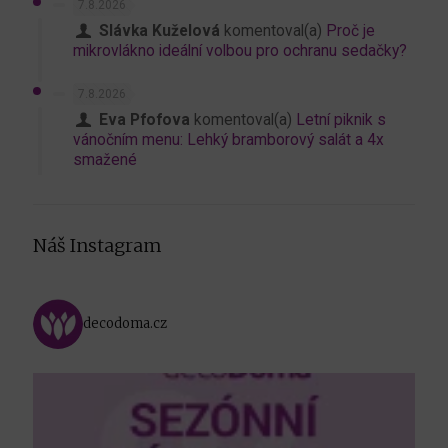
7.8.2026
Slávka Kuželová
komentoval(a)
Proč je
mikrovlákno ideální volbou pro ochranu sedačky?
7.8.2026
Eva Pfofova
komentoval(a)
Letní piknik s
vánočním menu: Lehký bramborový salát a 4x
smažené
Náš Instagram
decodoma.cz