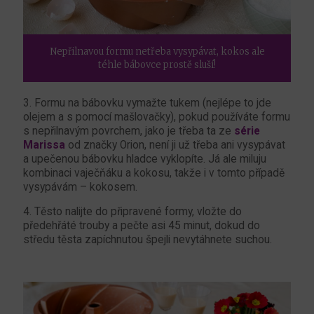
Nepřilnavou formu netřeba vysypávat, kokos ale
téhle bábovce prostě sluší!
3. Formu na bábovku vymažte tukem (nejlépe to jde
olejem a s pomocí mašlovačky), pokud používáte formu
s nepřilnavým povrchem, jako je třeba ta ze
série
Marissa
od značky Orion, není ji už třeba ani vysypávat
a upečenou bábovku hladce vyklopíte. Já ale miluju
kombinaci vaječňáku a kokosu, takže i v tomto případě
vysypávám – kokosem.
4. Těsto nalijte do připravené formy, vložte do
předehřáté trouby a pečte asi 45 minut, dokud do
středu těsta zapíchnutou špejli nevytáhnete suchou.