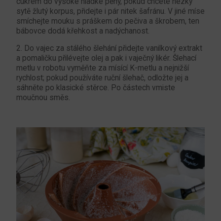
cukrem do vysoké hladké pěny, pokud chcete hezky
sytě žlutý korpus, přidejte i pár nitek šafránu. V jiné míse
smíchejte mouku s práškem do pečiva a škrobem, ten
bábovce dodá křehkost a nadýchanost.
2. Do vajec za stálého šlehání přidejte vanilkový extrakt
a pomaličku přilévejte olej a pak i vaječný likér. Šlehací
metlu v robotu vyměňte za mísící K-metlu a nejnižší
rychlost; pokud používáte ruční šlehač, odložte jej a
sáhněte po klasické stěrce. Po částech vmiste
moučnou směs.