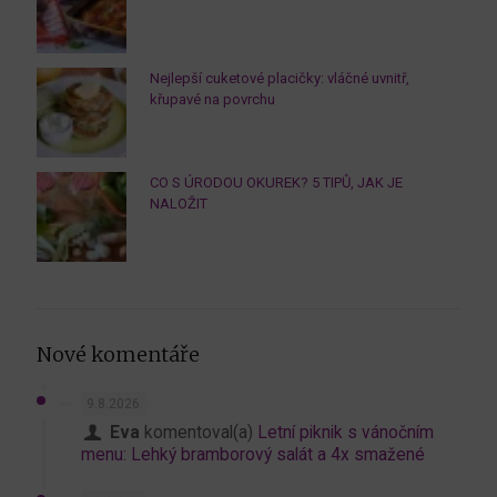
Nejlepší cuketové placičky: vláčné uvnitř,
křupavé na povrchu
CO S ÚRODOU OKUREK? 5 TIPŮ, JAK JE
NALOŽIT
Nové komentáře
9.8.2026
Eva
komentoval(a)
Letní piknik s vánočním
menu: Lehký bramborový salát a 4x smažené