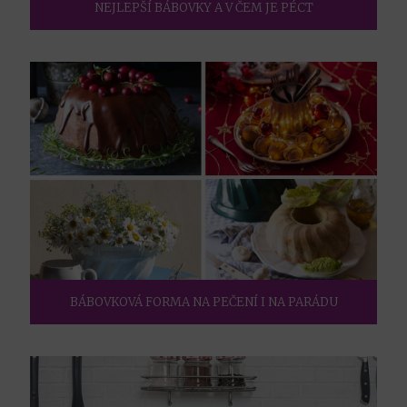
NEJLEPŠÍ BÁBOVKY A V ČEM JE PÉCT
BÁBOVKOVÁ FORMA NA PEČENÍ I NA PARÁDU