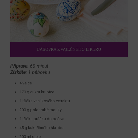
BÁBOVKA Z VAJEČNÉHO LIKÉRU
Příprava:
60 minut
Získáte:
1 bábovku
4 vejce
170 g cukru krupice
1 lžička vanilkového extraktu
200 g polohrubé mouky
1 lžička prášku do pečiva
45 g kukuřičného škrobu
200 ml oleje