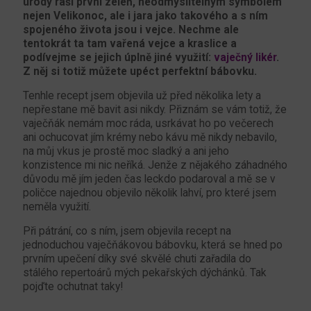
úrody raší první zeleň, neodmyslitelným symbolem
nejen Velikonoc, ale i jara jako takového a s ním
spojeného života jsou i vejce. Nechme ale
tentokrát ta tam vařená vejce a kraslice a
podívejme se jejich úplně jiné využití:
vaječný likér
.
Z něj si totiž můžete upéct perfektní bábovku.
Tenhle recept jsem objevila už před několika lety a
nepřestane mě bavit asi nikdy. Přiznám se vám totiž, že
vaječňák nemám moc ráda, usrkávat ho po večerech
ani ochucovat jím krémy nebo kávu mě nikdy nebavilo,
na můj vkus je prostě moc sladký a ani jeho
konzistence mi nic neříká. Jenže z nějakého záhadného
důvodu mě jím jeden čas leckdo podaroval a mě se v
poličce najednou objevilo několik lahví, pro které jsem
neměla využití.
Při pátrání, co s ním, jsem objevila recept na
jednoduchou vaječňákovou bábovku, která se hned po
prvním upečení díky své skvělé chuti zařadila do
stálého repertoárů mých pekařských dýchánků. Tak
pojďte ochutnat taky!