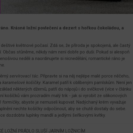
 ráno. Krásné ložní povlečení a dezert s hořkou čokoládou, a
deštivé květnové počasí. Zdá se, že příroda je spokojená, ale častý
ní. Občas stůněme, někdy nám není dobře po duši. Pokud si alespoň
nošivou neděli a naordinujete si nicnedělání, romantické ráno je
ne.
měrný
servírovací tác
. Připravte si na něj nejlépe malé porce něčeho,
ba
karamelové košíčky
. Karamel patří k oblíbeným pamlskům. Není jen
základ některých džemů, patří do nápojů i do svíčkové (více v článku
ení košíčků vám prozradím malý trik - jak si vyrobit ze silikonových
é formičky
, abyste je nemuseli kupovat. Nadýchaný krém vyvažuje
plnění nechte košíčky odpočinout, aby se chutě dostaly do sebe.
ehce dozdobte lupínky mandlí a jedlými šeříkovými kvítky.
É LOŽNÍ PRÁDLO SLUŠÍ JARNÍM LOŽNICÍM