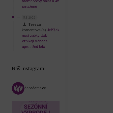
bramborový salát a 4x
smažené
5.8.2026
Tereza
komentoval(a)
Ježíšek
nosí žabky: Jak
vznikají Vánoce
uprostřed léta
Náš Instagram
i
decodoma.cz