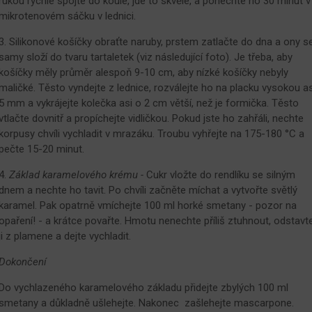
rukou rychle spojte do koule, jde to skvěle, a ponechte ho 30 minut v
mikrotenovém sáčku v lednici.
3. Silikonové košíčky obraťte naruby, prstem zatlačte do dna a ony s
samy složí do tvaru tartaletek (viz následující foto). Je třeba, aby
košíčky měly průměr alespoň 9-10 cm, aby nízké košíčky nebyly
maličké. Těsto vyndejte z lednice, rozválejte ho na placku vysokou as
5 mm a vykrájejte kolečka asi o 2 cm větší, než je formička. Těsto
vtlačte dovnitř a propíchejte vidličkou. Pokud jste ho zahřáli, nechte
korpusy chvíli vychladit v mrazáku. Troubu vyhřejte na 175-180 °C a
pečte 15-20 minut.
4.
Základ karamelového krému -
Cukr vložte do rendlíku se silným
dnem a nechte ho tavit. Po chvíli začněte míchat a vytvořte světlý
karamel. Pak opatrně vmíchejte 100 ml horké smetany - pozor na
opaření! - a krátce povařte. Hmotu nenechte příliš ztuhnout, odstavt
ji z plamene a dejte vychladit.
Dokončení
Do vychlazeného karamelového základu přidejte zbylých 100 ml
smetany a důkladně ušlehejte. Nakonec zašlehejte mascarpone.