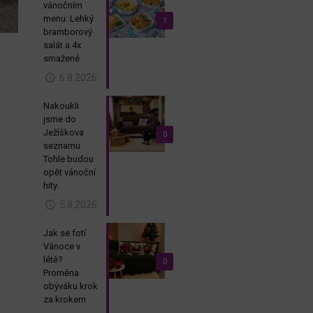
vánočním
menu: Lehký
1
bramborový
salát a 4x
smažené
6.8.2026
Nakoukli
jsme do
Ježíškova
0
seznamu.
Tohle budou
opět vánoční
hity.
5.8.2026
Jak se fotí
Vánoce v
létě?
0
Proměna
obýváku krok
za krokem