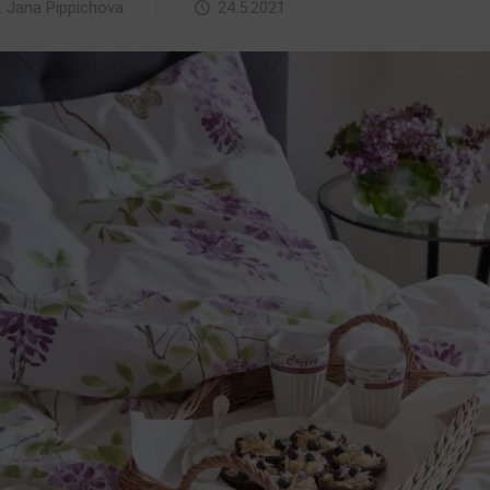
:
Jana Pippichova
24.5.2021