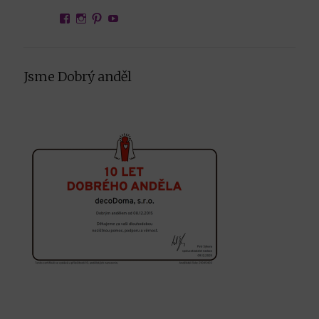
View
View
View
YouTube
decoDoma’s
decodoma.cz’s
decoDoma0025’s
profile
profile
profile
on
on
on
Facebook
Instagram
Pinterest
Jsme Dobrý anděl