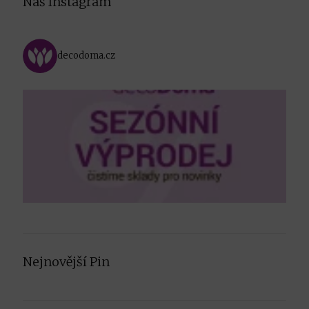
Náš Instagram
decodoma.cz
Nejnovější Pin