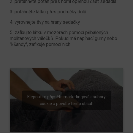
2. přetáhněte potah přes horní opěrnou část sedadla.
3. potáhněte látku přes područky dolů
4. vyrovnejte švy na hrany sedačky
5. zafixujte látku v mezerách pomocí přibalených
molitanových válečků. Pokud má napínací gumy nebo
"kšandy", zafixuje pomocí nich.
Klepnutím přijměte marketingové soubory
cookie a povolte tento obsah