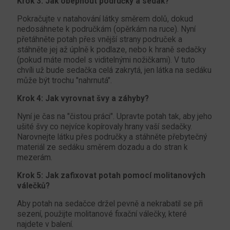
Krok 3: Jak obepnout područky a sedák?
Pokračujte v natahování látky směrem dolů, dokud
nedosáhnete k područkám (opěrkám na ruce). Nyní
přetáhněte potah přes vnější strany područek a
stáhněte jej až úplně k podlaze, nebo k hraně sedačky
(pokud máte model s viditelnými nožičkami). V tuto
chvíli už bude sedačka celá zakrytá, jen látka na sedáku
může být trochu "nahrnutá".
Krok 4: Jak vyrovnat švy a záhyby?
Nyní je čas na "čistou práci". Upravte potah tak, aby jeho
ušité švy co nejvíce kopírovaly hrany vaší sedačky.
Narovnejte látku přes područky a stáhněte přebytečný
materiál ze sedáku směrem dozadu a do stran k
mezerám.
Krok 5: Jak zafixovat potah pomocí molitanových
válečků?
Aby potah na sedačce držel pevně a nekrabatil se při
sezení, použijte molitanové fixační válečky, které
najdete v balení.