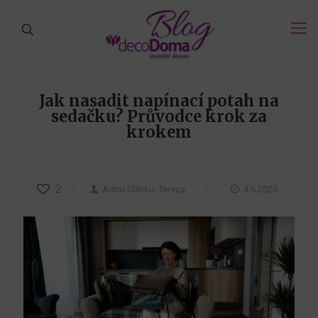
Jak nasadit napínací potah na
sedačku? Průvodce krok za
krokem
2
Autor článku:
Tereza
4.6.2026