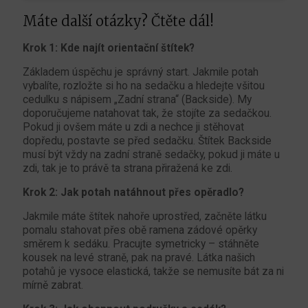
Máte další otázky? Čtěte dál!
Krok 1: Kde najít orientační štítek?
Základem úspěchu je správný start. Jakmile potah
vybalíte, rozložte si ho na sedačku a hledejte všitou
cedulku s nápisem „Zadní strana“ (Backside). My
doporučujeme natahovat tak, že stojíte za sedačkou.
Pokud ji ovšem máte u zdi a nechce ji stěhovat
dopředu, postavte se před sedačku. Štítek Backside
musí být vždy na zadní straně sedačky, pokud ji máte u
zdi, tak je to právě ta strana přiražená ke zdi.
Krok 2: Jak potah natáhnout přes opěradlo?
Jakmile máte štítek nahoře uprostřed, začněte látku
pomalu stahovat přes obě ramena zádové opěrky
směrem k sedáku. Pracujte symetricky – stáhněte
kousek na levé straně, pak na pravé. Látka našich
potahů je vysoce elastická, takže se nemusíte bát za ni
mírně zabrat.