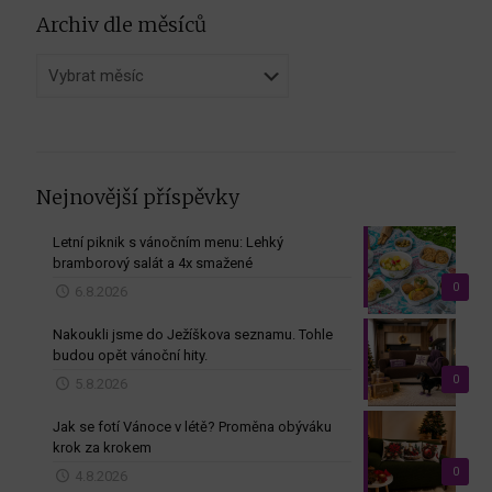
Archiv dle měsíců
Archiv
dle
měsíců
Nejnovější příspěvky
Letní piknik s vánočním menu: Lehký
bramborový salát a 4x smažené
0
6.8.2026
Nakoukli jsme do Ježíškova seznamu. Tohle
budou opět vánoční hity.
0
5.8.2026
Jak se fotí Vánoce v létě? Proměna obýváku
krok za krokem
0
4.8.2026