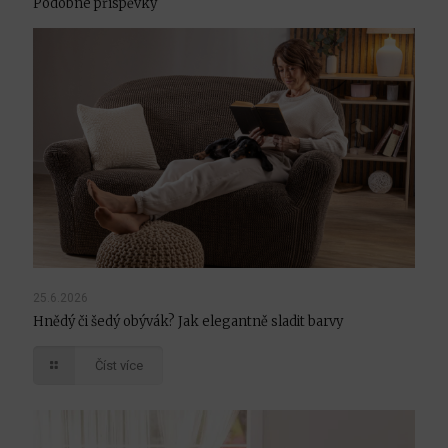
Podobné příspěvky
25.6.2026
Hnědý či šedý obývák? Jak elegantně sladit barvy
Číst více