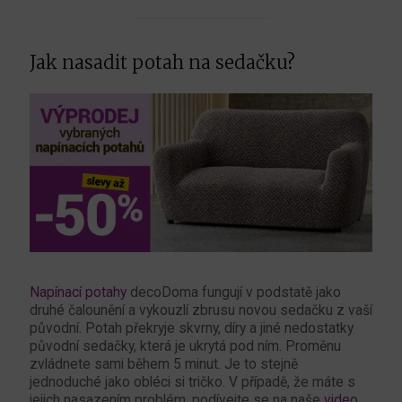
Jak nasadit potah na sedačku?
Napínací potahy
decoDoma fungují v podstatě jako
druhé čalounění a vykouzlí zbrusu novou sedačku z vaší
původní. Potah překryje skvrny, díry a jiné nedostatky
původní sedačky, která je ukrytá pod ním. Proměnu
zvládnete sami během 5 minut. Je to stejně
jednoduché jako obléci si tričko. V případě, že máte s
jejich nasazením problém, podívejte se na naše
video
.