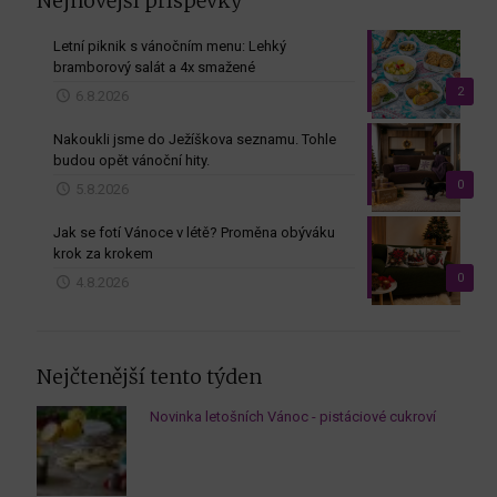
Nejnovější příspěvky
Letní piknik s vánočním menu: Lehký
bramborový salát a 4x smažené
2
6.8.2026
Nakoukli jsme do Ježíškova seznamu. Tohle
budou opět vánoční hity.
0
5.8.2026
Jak se fotí Vánoce v létě? Proměna obýváku
krok za krokem
0
4.8.2026
Nejčtenější tento týden
Novinka letošních Vánoc - pistáciové cukroví