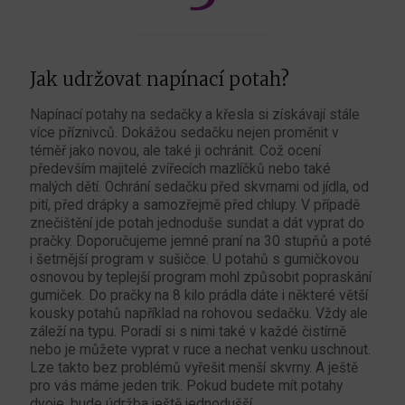
Jak udržovat napínací potah?
Napínací potahy na sedačky a křesla si získávají stále
více příznivců. Dokážou sedačku nejen proměnit v
téměř jako novou, ale také ji ochránit. Což ocení
především majitelé zvířecích mazlíčků nebo také
malých dětí. Ochrání sedačku před skvrnami od jídla, od
pití, před drápky a samozřejmě před chlupy. V případě
znečištění jde potah jednoduše sundat a dát vyprat do
pračky. Doporučujeme jemné praní na 30 stupňů a poté
i šetrnější program v sušičce. U potahů s gumičkovou
osnovou by teplejší program mohl způsobit popraskání
gumiček. Do pračky na 8 kilo prádla dáte i některé větší
kousky potahů například na rohovou sedačku. Vždy ale
záleží na typu. Poradí si s nimi také v každé čistírně
nebo je můžete vyprat v ruce a nechat venku uschnout.
Lze takto bez problémů vyřešit menší skvrny. A ještě
pro vás máme jeden trik. Pokud budete mít potahy
dvoje, bude údržba ještě jednodušší.