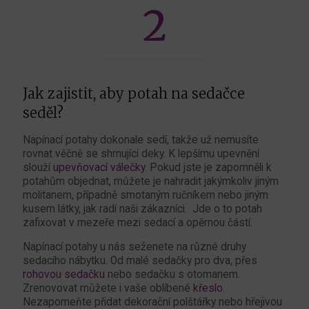
2
Jak zajistit, aby potah na sedačce
seděl?
Napínací potahy dokonale sedí, takže už nemusíte
rovnat věčně se shrnující deky. K lepšímu upevnění
slouží
upevňovací válečky
. Pokud jste je zapomněli k
potahům objednat, můžete je nahradit jakýmkoliv jiným
molitanem, případně smotaným ručníkem nebo jiným
kusem látky, jak radí naši zákazníci. Jde o to potah
zafixovat v mezeře mezi sedací a opěrnou částí.
Napínací potahy u nás seženete na různé druhy
sedacího nábytku. Od malé sedačky pro dva, přes
rohovou sedačku
nebo sedačku s otomanem.
Zrenovovat můžete i vaše oblíbené
křeslo
.
Nezapomeňte přidat dekorační polštářky nebo hřejivou