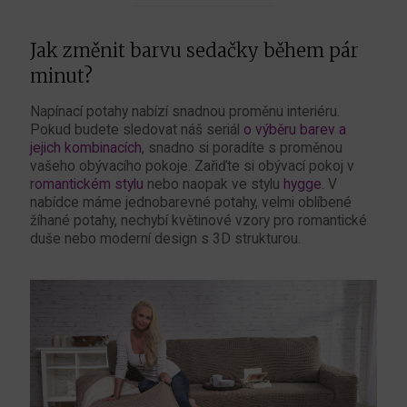
Jak změnit barvu sedačky během pár
minut?
Napínací potahy nabízí snadnou proměnu interiéru.
Pokud budete sledovat náš seriál
o výběru barev a
jejich kombinacích
, snadno si poradíte s proměnou
vašeho obývacího pokoje. Zařiďte si obývací pokoj v
r
omantickém stylu
nebo naopak ve stylu
hygge
. V
nabídce máme jednobarevné potahy, velmi oblíbené
žíhané potahy, nechybí květinové vzory pro romantické
duše nebo moderní design s 3D strukturou.