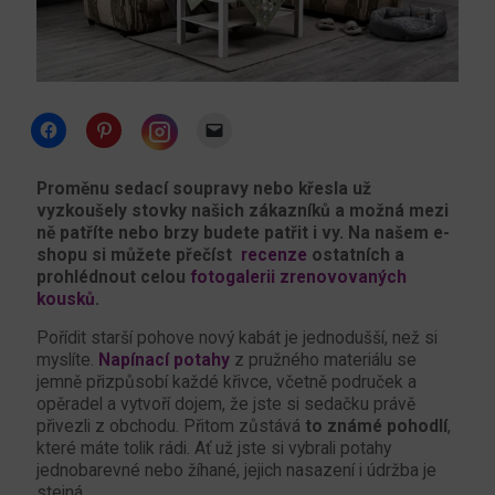
Click
Click
Click
to
to
to
share
share
email
Click
on
on
a
to
Facebook
Pinterest
link
share
Proměnu sedací soupravy nebo křesla už
(Opens
(Opens
to
on
vyzkoušely stovky našich zákazníků a možná mezi
in
in
a
Instagram
new
new
friend
(Opens
ně patříte nebo brzy budete patřit i vy. Na našem e-
window)
window)
(Opens
in
shopu si můžete přečíst
recenze
ostatních a
in
new
new
window)
prohlédnout celou
fotogalerii zrenovovaných
window)
kousků
.
Pořídit starší pohove nový kabát je jednodušší, než si
myslíte.
Napínací potahy
z pružného materiálu se
jemně přizpůsobí každé křivce, včetně područek a
opěradel a vytvoří dojem, že jste si sedačku právě
přivezli z obchodu. Přitom zůstává
to známé pohodlí
,
které máte tolik rádi. Ať už jste si vybrali potahy
jednobarevné nebo žíhané, jejich nasazení i údržba je
stejná.