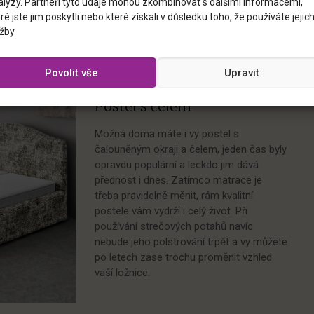
alýzy. Partneři tyto údaje mohou zkombinovat s dalšími informacemi,
ré jste jim poskytli nebo které získali v důsledku toho, že používáte jejic
žby.
Povolit vše
Upravit
Postel s čelem
Možná doma máte i vy postel s
čalouněným okraji a čelem, jeden čas byly
opravdu populární a leckdo jim dává
přednost i dnes. Zatímco matrace je
třeba pravidelně měnit, rám kvalitní
postele vám vydrží i celý život. Při
používání strečových potahů navíc
nebude jeho polstrování trpět a vy můžete
po letech zase trochu proměnit vzhled
vaší ložnice.