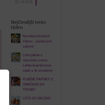
4.8.2026
Nejčtenější tento
týden
Novinka letošních
Vánoc - pistáciové
cukroví
Letní piknik s
vánočním menu:
Lehký bramborový
salát a 4x smažené
PLNĚNÉ PAPRIKY S
OMÁČKOU DO
TROUBY
LEČO DO SKLENIC