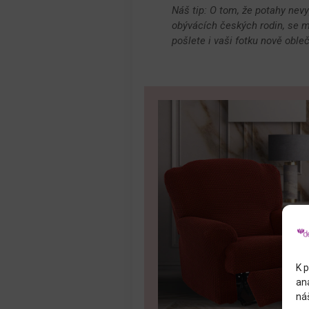
Náš tip: O tom, že potahy nevy
obývácích českých rodin, se m
pošlete i vaši fotku nově oble
K p
an
náš