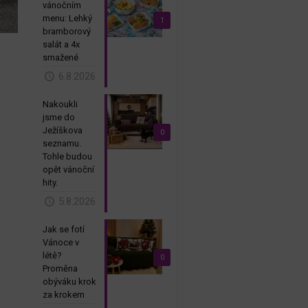
vánočním
menu: Lehký
1
bramborový
salát a 4x
smažené
6.8.2026
Nakoukli
jsme do
Ježíškova
0
seznamu.
Tohle budou
opět vánoční
hity.
5.8.2026
Jak se fotí
Vánoce v
létě?
0
Proměna
obýváku krok
za krokem