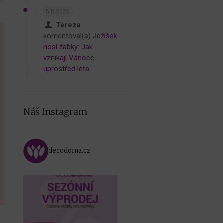
5.8.2026
Tereza
komentoval(a)
Ježíšek
nosí žabky: Jak
vznikají Vánoce
uprostřed léta
Náš Instagram
decodoma.cz