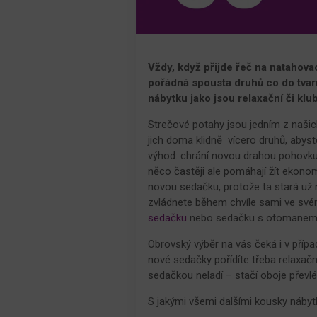
Vždy, když přijde řeč na natahova
pořádná spousta druhů co do tvarů
nábytku jako jsou relaxační či kl
Strečové potahy jsou jedním z našich
jich doma klidně vícero druhů, abys
výhod: chrání novou drahou pohovku
něco častěji ale pomáhají žít ekonom
novou sedačku, protože ta stará už ne
zvládnete během chvíle sami ve své
sedačku
nebo sedačku s otomane
Obrovský výběr na vás čeká i v příp
nové sedačky pořídíte třeba relaxač
sedačkou neladí – stačí oboje převl
S jakými všemi dalšími kousky nábyt