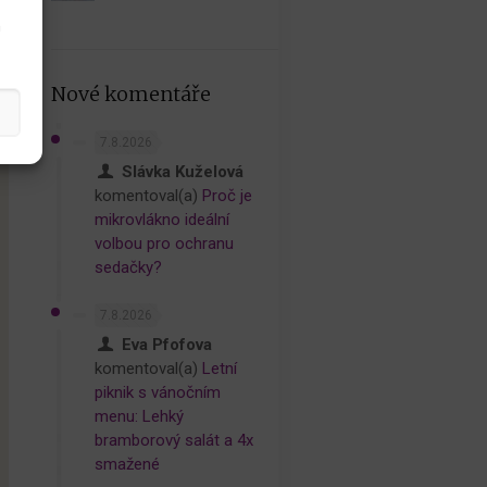
h
Nové komentáře
7.8.2026
Slávka Kuželová
komentoval(a)
Proč je
mikrovlákno ideální
volbou pro ochranu
sedačky?
7.8.2026
Eva Pfofova
komentoval(a)
Letní
piknik s vánočním
menu: Lehký
bramborový salát a 4x
smažené