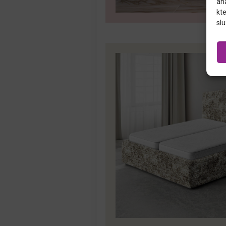
an
kte
slu