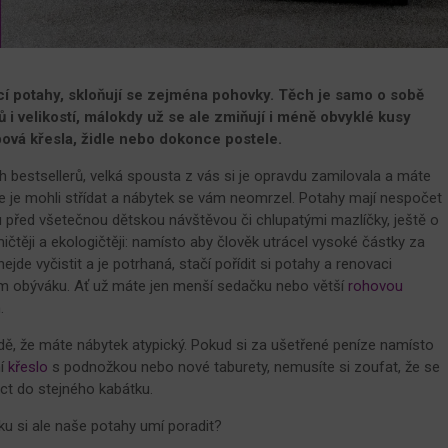
cí potahy, skloňují se zejména pohovky. Těch je samo o sobě
 i velikostí, málokdy už se ale zmiňují i méně obvyklé kusy
ubová křesla, židle nebo dokonce postele.
 bestsellerů, velká spousta z vás si je opravdu zamilovala a máte
te je mohli střídat a nábytek se vám neomrzel. Potahy mají nespočet
 před všetečnou dětskou návštěvou či chlupatými mazlíčky, ještě o
ičtěji a ekologičtěji: namísto aby člověk utrácel vysoké částky za
jde vyčistit a je potrhaná, stačí pořídit si potahy a renovaci
m obýváku. Ať už máte jen menší sedačku nebo větší
rohovou
m.
adě, že máte nábytek atypický. Pokud si za ušetřené peníze namísto
ní
křeslo
s podnožkou nebo nové taburety, nemusíte si zoufat, že se
éct do stejného kabátku.
ku si ale naše potahy umí poradit?