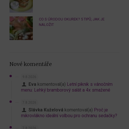
CO S ÚRODOU OKUREK? 5 TIPŮ, JAK JE
NALOŽIT
Nové komentáře
9.8.2026
Eva
komentoval(a)
Letní piknik s vánočním
menu: Lehký bramborový salát a 4x smažené
7.8.2026
Slávka Kuželová
komentoval(a)
Proč je
mikrovlákno ideální volbou pro ochranu sedačky?
7.8.2026