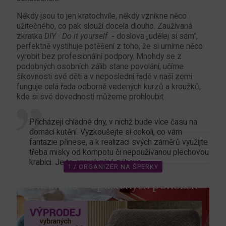
Někdy jsou to jen kratochvíle, někdy vznikne něco
užitečného, co pak slouží docela dlouho. Zaužívaná
zkratka
DIY - Do it yourself
-
doslova „udělej si sám”,
perfektně vystihuje potěšení z toho, že si umíme něco
vyrobit bez profesionální podpory. Mnohdy se z
podobných osobních zálib stane povolání, učíme
šikovnosti své děti a v neposlední řadě v naší zemi
funguje celá řada odborně vedených kurzů a kroužků,
kde si své dovednosti můžeme prohloubit.
Přicházejí chladné dny, v nichž bude více času na
domácí kutění. Vyzkoušejte si cokoli, co vám
fantazie přinese, a k realizaci svých záměrů využijte
třeba misky od kompotu či nepoužívanou plechovou
krabici. Je to smysluplná zábava.
1 / ORGANIZÉR NA ŠPERKY
z kelímků + opuštěných ponožek