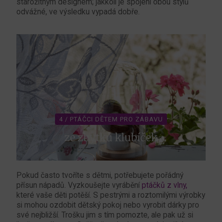
starožitným designem; jakkoli je spojení obou stylů
odvážné, ve výsledku vypadá dobře.
4 / PTÁČCI DĚTEM PRO ZÁBAVU
ze zbytků klubíček
Pokud často tvoříte s dětmi, potřebujete pořádný
přísun nápadů. Vyzkoušejte vyrábění
ptáčků z vlny,
které vaše děti potěší. S pestrými a roztomilými výrobky
si mohou ozdobit dětský pokoj nebo vyrobit dárky pro
své nejbližší. Trošku jim s tím pomozte, ale pak už si