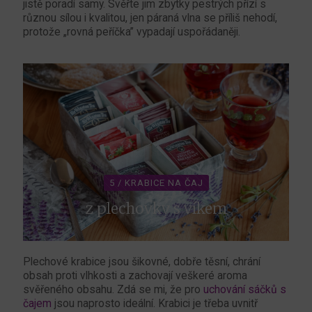
jistě poradí samy. Svěřte jim zbytky pestrých přízí s
různou sílou i kvalitou, jen páraná vlna se příliš nehodí,
protože „rovná peříčka” vypadají uspořádaněji.
5 / KRABICE NA ČAJ
z plechovky s víkem
Plechové krabice jsou šikovné, dobře těsní, chrání
obsah proti vlhkosti a zachovají veškeré aroma
svěřeného obsahu. Zdá se mi, že pro
uchování sáčků s
čajem
jsou naprosto ideální. Krabici je třeba uvnitř