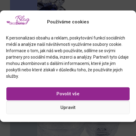
Používáme cookies
K personalizaci obsahu a reklam, poskytování funkcí sociálních
Srdce, souprava, 3 ks
médií a analýze naší návštěvnosti využíváme soubory cookie.
Informace o tom, jak náš web používáte, sdílíme se svými
partnery pro sociální média, inzerci a analýzy. Partneři tyto údaje
mohou zkombinovat s dalšími informacemi, které jste jim
poskytli nebo které získali v důsledku toho, že používáte jejich
služby.
Povolit vše
Upravit