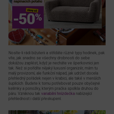
Nosíte-li rádi bižuterii a střídáte různé typy hodinek, pak
víte, jak snadno se všechny drobnosti do sebe
dokážou zaplést, když je necháte ve šperkovnici jen
tak. Než si pořídíte nějaký luxusní organizér, mám tu
malý provizorní, ale funkční nápad, jak udržet docela
přehledný pořádek nejen v krabici, ale také v menších
šuplících. Budete k tomu potřebovat pouze obyčejné
kelímky a ponožky, kterým pračka spolkla druhou do
páru. Vzniknou tak
variabilní hnízdečka
nabízející
přehlednost i další přeskupení.