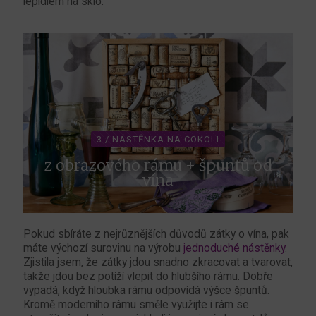
lepidlem na sklo.
3 / NÁSTĚNKA NA COKOLI
z obrazového rámu + špuntů od
vína
Pokud sbíráte z nejrůznějších důvodů zátky o vína, pak
máte výchozí surovinu na výrobu
jednoduché nástěnky
.
Zjistila jsem, že zátky jdou snadno zkracovat a tvarovat,
takže jdou bez potíží vlepit do hlubšího rámu. Dobře
vypadá, když hloubka rámu odpovídá výšce špuntů.
Kromě moderního rámu směle využijte i rám se