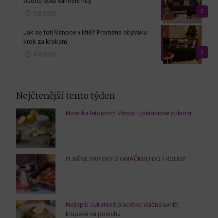
budou opět vánoční hity.
0
5.8.2026
Jak se fotí Vánoce v létě? Proměna obýváku
krok za krokem
0
4.8.2026
Nejčtenější tento týden
Novinka letošních Vánoc - pistáciové cukroví
PLNĚNÉ PAPRIKY S OMÁČKOU DO TROUBY
Nejlepší cuketové placičky: vláčné uvnitř,
křupavé na povrchu