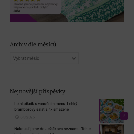
Archiv dle měsíců
Archiv
dle
měsíců
Nejnovější příspěvky
Letní piknik s vánočním menu: Lehký
bramborový salát a 4x smažené
2
6.8.2026
Nakoukli jsme do Ježíškova seznamu. Tohle