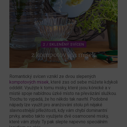
2 / SKLENĚNÝ SVÍCEN
z kompotových misek
Romantický svícen vznikl ze dvou slepených
kompotových misek
, které zas od sebe můžete kdykoli
oddělit. Využijte k tomu misky, které jsou kónické a v
místě spoje nabídnou úzké místo na převázání služkou.
Trochu to vypadá, že ho někdo tak navrhl. Podobné
nápady lze využít pro aranžování stolu při nějaké
slavnostnější příležitosti, kdy vám chybí dominantní
prvky, anebo takto využijete dvě osamocené misky,
které vám zbyly. Ty pak slepte napevno speciálním