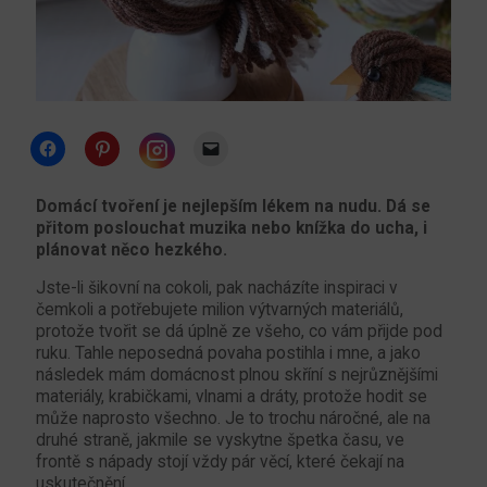
Click
Click
Click
to
to
to
share
share
email
Click
on
on
a
to
Facebook
Pinterest
link
share
Domácí tvoření je nejlepším lékem na nudu. Dá se
(Opens
(Opens
to
on
přitom poslouchat muzika nebo knížka do ucha, i
in
in
a
Instagram
new
new
friend
(Opens
plánovat něco hezkého.
window)
window)
(Opens
in
in
new
new
Jste-li šikovní na cokoli, pak nacházíte inspiraci v
window)
window)
čemkoli a potřebujete milion výtvarných materiálů,
protože tvořit se dá úplně ze všeho, co vám přijde pod
ruku. Tahle neposedná povaha postihla i mne, a jako
následek mám domácnost plnou skříní s nejrůznějšími
materiály, krabičkami, vlnami a dráty, protože hodit se
může naprosto všechno. Je to trochu náročné, ale na
druhé straně, jakmile se vyskytne špetka času, ve
frontě s nápady stojí vždy pár věcí, které čekají na
uskutečnění.