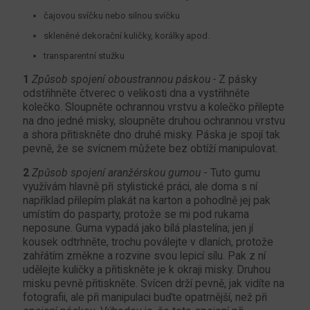
čajovou svíčku nebo silnou svíčku
skleněné dekorační kuličky, korálky apod.
transparentní stužku
1
Způsob spojení oboustrannou páskou -
Z pásky
odstřihněte čtverec o velikosti dna a vystřihněte
kolečko. Sloupněte ochrannou vrstvu a kolečko přilepte
na dno jedné misky, sloupněte druhou ochrannou vrstvu
a shora přitiskněte dno druhé misky. Páska je spojí tak
pevně, že se svícnem můžete bez obtíží manipulovat.
2
Způsob spojení aranžérskou gumou
- Tuto gumu
využívám hlavně při stylistické práci, ale doma s ní
například přilepím plakát na karton a pohodlně jej pak
umístím do pasparty, protože se mi pod rukama
neposune. Guma vypadá jako bílá plastelína; jen jí
kousek odtrhněte, trochu poválejte v dlaních, protože
zahřátím změkne a rozvine svou lepicí sílu. Pak z ní
udělejte kuličky a přitiskněte je k okraji misky. Druhou
misku pevně přitiskněte. Svícen drží pevně, jak vidíte na
fotografii, ale při manipulaci buďte opatrnější, než při