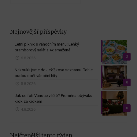
dle
měsíců
Nejnovější příspěvky
Letní piknik s vánočním menu: Lehký
bramborový salát a 4x smažené
2
6.8.2026
Nakoukli jsme do Ježíškova seznamu. Tohle
budou opět vánoční hity.
0
5.8.2026
Jak se fotí Vánoce v létě? Proměna obýváku
krok za krokem
0
4.8.2026
Nejčtenější tento týden