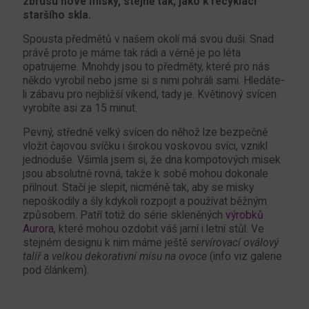
zbrusu nové misky, stejně tak, jako k recyklaci
staršího skla.
Spousta předmětů v našem okolí má svou duši. Snad
právě proto je máme tak rádi a věrně je po léta
opatrujeme. Mnohdy jsou to předměty, které pro nás
někdo vyrobil nebo jsme si s nimi pohráli sami. Hledáte-
li zábavu pro nejbližší víkend, tady je. Květinový svícen
vyrobíte asi za 15 minut.
Pevný, středně velký svícen do něhož lze bezpečně
vložit čajovou svíčku i širokou voskovou svíci, vznikl
jednoduše. Všimla jsem si, že dna kompotových misek
jsou absolutně rovná, takže k sobě mohou dokonale
přilnout. Stačí je slepit, nicméně tak, aby se misky
nepoškodily a šly kdykoli rozpojit a používat běžným
způsobem. Patří totiž do série skleněných
výrobků
Aurora
, které mohou ozdobit váš jarní i letní stůl. Ve
stejném designu k nim máme ještě
servírovací oválový
talíř
a
velkou
dekorativní mísu na ovoce
(info viz galerie
pod článkem).