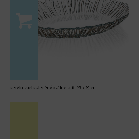
servírovací skleněný oválný talíř, 25 x 19 cm