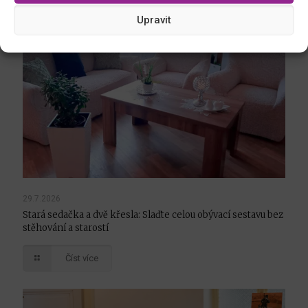
Upravit
29.7.2026
Stará sedačka a dvě křesla: Slaďte celou obývací sestavu bez
stěhování a starostí
Číst více