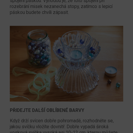
spojení páskou. Výhodou je, že toto spojení při
rozebrání misek nezanechá stopy, zatímco s lepicí
páskou budete chvíli zápasit.
PŘIDEJTE DALŠÍ OBLÍBENÉ BARVY
Když drží svícen dobře pohromadě, rozhodněte se,
jakou svíčku vložíte dovnitř. Dobře vypadá široká
vosková svíčka vysoká asi 10-12 cm, kterou můžete