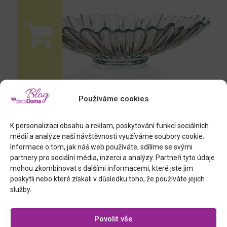
Používáme cookies
K personalizaci obsahu a reklam, poskytování funkcí sociálních
médií a analýze naší návštěvnosti využíváme soubory cookie.
velká stolní mísa, sklo, průměr 38 cm
Informace o tom, jak náš web používáte, sdílíme se svými
partnery pro sociální média, inzerci a analýzy. Partneři tyto údaje
mohou zkombinovat s dalšími informacemi, které jste jim
poskytli nebo které získali v důsledku toho, že používáte jejich
služby.
Podobné příspěvky
Povolit vše