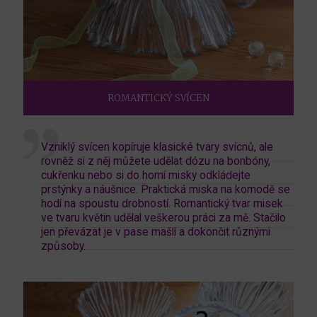
ROMANTICKÝ SVÍCEN
Vzniklý svícen kopíruje klasické tvary svícnů, ale
rovněž si z něj můžete udělat dózu na bonbóny,
cukřenku nebo si do horní misky odkládejte
prstýnky a náušnice. Praktická miska na komodě se
hodí na spoustu drobností. Romantický tvar misek
ve tvaru květin udělal veškerou práci za mě. Stačilo
jen převázat je v pase mašlí a dokončit různými
způsoby.