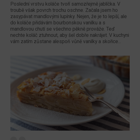
Poslední vrstvu koláče tvoří samozřejmě jablíčka. V
troubě však povrch trochu oschne. Začala jsem ho
zasypávat mandlovými lupínky. Nejen, že je to lepší, ale
do koláče přidávám bourbonskou vanilku a s
mandlovou chutí se všechno pěkně prováže. Teď
nechte koláč ztuhnout, aby šel dobře nakrájet. V kuchyni
vám zatím zůstane alespoň vůně vanilky a skořice...