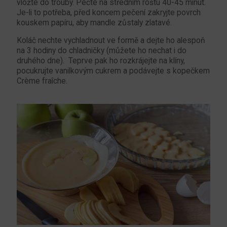
vložte do trouby. Pečte na středním roštu 40-45 minut.
Je-li to potřeba, před koncem pečení zakryjte povrch
kouskem papíru, aby mandle zůstaly zlatavé.
Koláč nechte vychladnout ve formě a dejte ho alespoň
na 3 hodiny do chladničky (můžete ho nechat i do
druhého dne). Teprve pak ho rozkrájejte na klíny,
pocukrujte vanilkovým cukrem a podávejte s kopečkem
Crème fraîche.