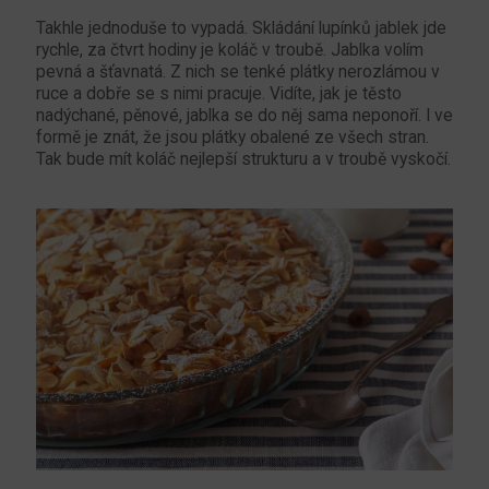
Takhle jednoduše to vypadá. Skládání lupínků jablek jde
rychle, za čtvrt hodiny je koláč v troubě. Jablka volím
pevná a šťavnatá. Z nich se tenké plátky nerozlámou v
ruce a dobře se s nimi pracuje. Vidíte, jak je těsto
nadýchané, pěnové, jablka se do něj sama neponoří. I ve
formě je znát, že jsou plátky obalené ze všech stran.
Tak bude mít koláč nejlepší strukturu a v troubě vyskočí.