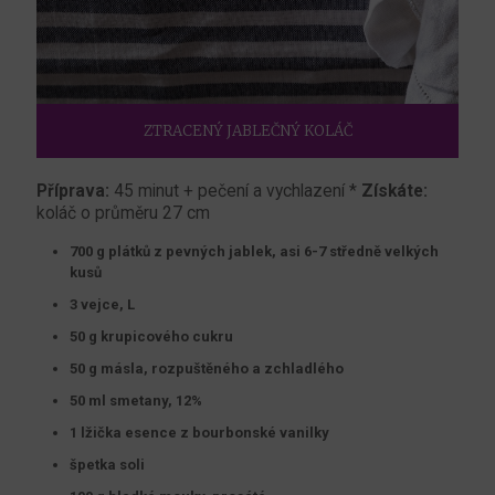
ZTRACENÝ JABLEČNÝ KOLÁČ
Příprava:
45 minut + pečení a vychlazení *
Získáte:
koláč o průměru 27 cm
700 g plátků z pevných jablek, asi 6-7 středně velkých
kusů
3 vejce, L
50 g krupicového cukru
50 g másla, rozpuštěného a zchladlého
50 ml smetany, 12%
1 lžička esence z bourbonské vanilky
špetka soli