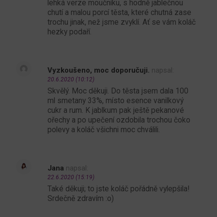
lehká verze moučníku, s hodně jablečnou
chutí a malou porcí těsta, které chutná zase
trochu jinak, než jsme zvyklí. Ať se vám koláč
hezky podaří.
Vyzkoušeno, moc doporučuji.
napsal:
20.6.2020 (10:12)
Skvělý. Moc děkuji. Do těsta jsem dala 100
ml smetany 33%, místo esence vanilkový
cukr a rum. K jablkum pak ještě pekanové
ořechy a po upečení ozdobila trochou čoko
polevy a koláč všichni moc chválili.
Jana
napsal:
22.6.2020 (15:19)
Také děkuji; to jste koláč pořádně vylepšila!
Srdečně zdravím :o)