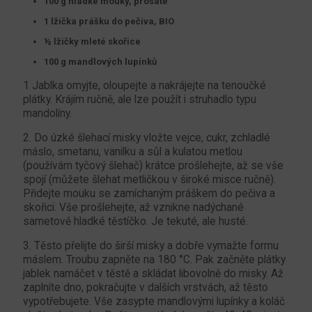
100 g hladké mouky, prosáté
1 lžička prášku do pečiva, BIO
½ lžičky mleté skořice
100 g mandlových lupínků
1 Jablka omyjte, oloupejte a nakrájejte na tenoučké
plátky. Krájím ručně, ale lze použít i struhadlo typu
mandolíny.
2. Do úzké šlehací misky vložte vejce, cukr, zchladlé
máslo, smetanu, vanilku a sůl a kulatou metlou
(používám tyčový šlehač) krátce prošlehejte, až se vše
spojí (můžete šlehat metličkou v široké misce ručně).
Přidejte mouku se zamíchaným práškem do pečiva a
skořici. Vše prošlehejte, až vznikne nadýchané
sametově hladké těstíčko. Je tekuté, ale husté.
3. Těsto přelijte do širší misky a dobře vymažte formu
máslem. Troubu zapněte na 180 °C. Pak začněte plátky
jablek namáčet v těstě a skládat libovolně do misky. Až
zaplníte dno, pokračujte v dalších vrstvách, až těsto
vypotřebujete. Vše zasypte mandlovými lupínky a koláč