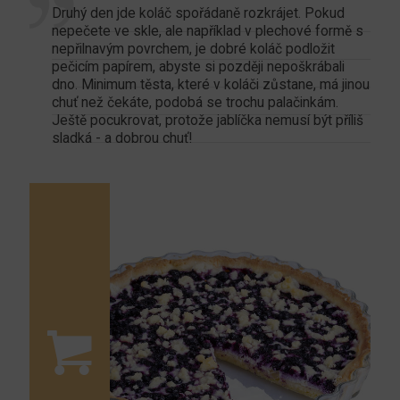
Druhý den jde koláč spořádaně rozkrájet. Pokud
nepečete ve skle, ale například v plechové formě s
nepřilnavým povrchem, je dobré koláč podložit
pečicím papírem, abyste si později nepoškrábali
dno. Minimum těsta, které v koláči zůstane, má jinou
chuť než čekáte, podobá se trochu palačinkám.
Ještě pocukrovat, protože jablíčka nemusí být příliš
sladká - a dobrou chuť!