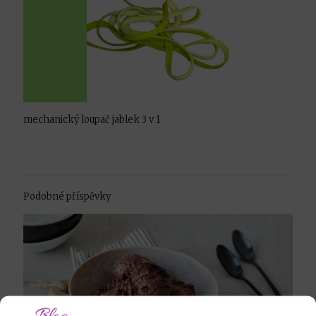
mechanický loupač jablek 3 v 1
Podobné příspěvky