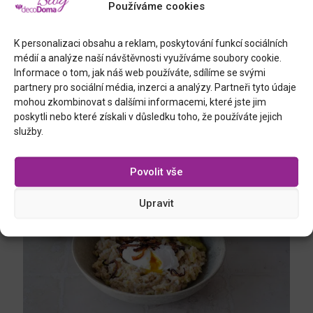
Používáme cookies
K personalizaci obsahu a reklam, poskytování funkcí sociálních
médií a analýze naší návštěvnosti využíváme soubory cookie.
Informace o tom, jak náš web používáte, sdílíme se svými
partnery pro sociální média, inzerci a analýzy. Partneři tyto údaje
28.7.2026
mohou zkombinovat s dalšími informacemi, které jste jim
DOMÁCÍ ČOKOLÁDOVÁ ZMRZLINA BEZ ZMRZLINOVAČE
poskytli nebo které získali v důsledku toho, že používáte jejich
služby.
Číst více
Povolit vše
Upravit