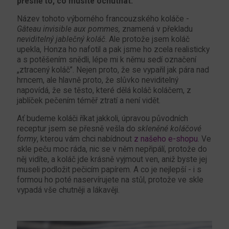
přesně to, co musíte ochutnat.
Název tohoto výborného francouzského koláče -
Gâteau invisible aux pommes,
znamená v překladu
neviditelný jablečný koláč
. Ale protože jsem koláč
upekla, Honza ho nafotil a pak jsme ho zcela realisticky
a s potěšením snědli, lépe mi k němu sedí označení
„ztracený koláč”. Nejen proto, že se vypařil jak pára nad
hrncem, ale hlavně proto, že slůvko neviditelný
napovídá, že se těsto, které dělá koláč koláčem, z
jablíček pečením téměř ztratí a není vidět.
Ať budeme koláči říkat jakkoli, úpravou původních
receptur jsem se přesně vešla do
skleněné koláčové
formy
, kterou vám chci nabídnout
z našeho e-shopu
. Ve
skle peču moc ráda, nic se v něm nepřipálí, protože do
něj vidíte, a koláč jde krásně vyjmout ven, aniž byste jej
museli podložit pečicím papírem. A co je nejlepší - i s
formou ho poté naservírujete na stůl, protože ve skle
vypadá vše chutněji a lákavěji.