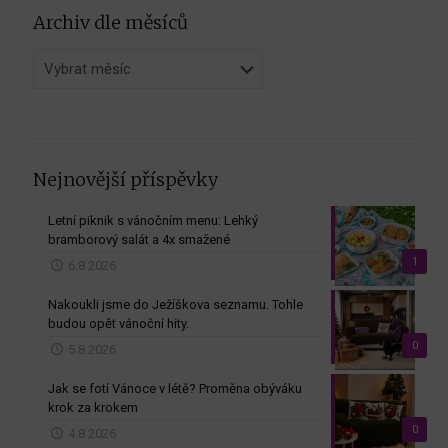
Archiv dle měsíců
Archiv
dle
měsíců
Nejnovější příspěvky
Letní piknik s vánočním menu: Lehký
bramborový salát a 4x smažené
1
6.8.2026
Nakoukli jsme do Ježíškova seznamu. Tohle
budou opět vánoční hity.
0
5.8.2026
Jak se fotí Vánoce v létě? Proměna obýváku
krok za krokem
0
4.8.2026