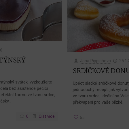
26
TÝNSKÝ
Jana Pippichova
25.1
SRDÍČKOVÉ DON
entýnský svátek, vyzkoušejte
Upéct sladké srdíčkové donuty
 zcela bez asistence pečicí
jednoduchý recept, jak vytvoř
efektní formu ve tvaru srdce,
ve tvaru srdce, ideální na Val
sky...
překvapení pro vaše blízké.
0
Číst více
65