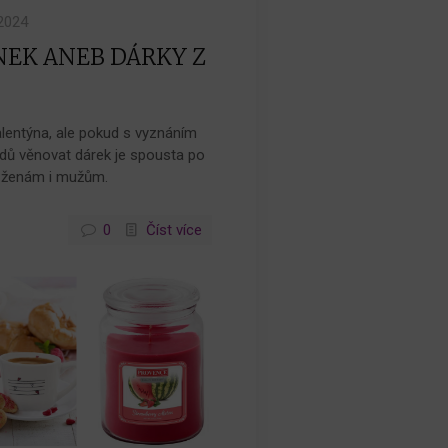
.2024
NEK ANEB DÁRKY Z
lentýna, ale pokud s vyznáním
odů věnovat dárek je spousta po
í ženám i mužům.
0
Číst více