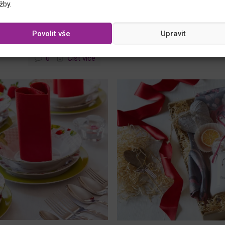
Ke každému svátečnímu dni pa
žby.
 jak snadno připravit
božské muffiny stihnete ještě
 pro oslavy, svátky nebo
Povolit vše
Upravit
5
0
Číst více