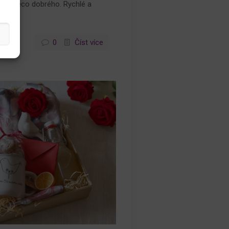
tří něco dobrého. Rychlé a
 dnes.
0
Číst více