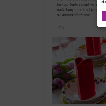
slu
barvou. Tento recept vám ukáže,
nadýchaný dort, který je ideální
slavnostní příležitosti.
9