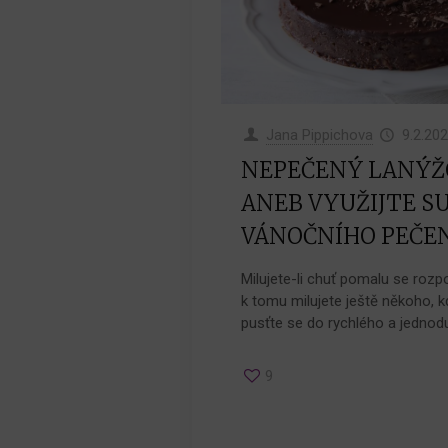
Jana Pippichova
9.2.20
NEPEČENÝ LANÝŽ
ANEB VYUŽIJTE S
VÁNOČNÍHO PEČEN
Milujete-li chuť pomalu se rozp
k tomu milujete ještě někoho, k
pusťte se do rychlého a jednod
9