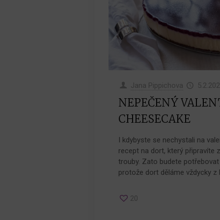
Jana Pippichova
5.2.20
NEPEČENÝ VALEN
CHEESECAKE
I kdybyste se nechystali na val
recept na dort, který připravíte
trouby. Zato budete potřebovat 
protože dort děláme vždycky z lá
20