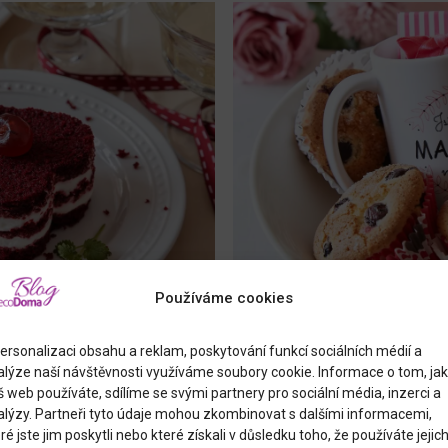
Používáme cookies
Jana Pippichova
7.5.2
 RED VELVET
TRADIČNÍ ŠPANĚ
ersonalizaci obsahu a reklam, poskytování funkcí sociálních médií a
alýze naší návštěvnosti využíváme soubory cookie. Informace o tom, jak
MAGDALÉNY S 
 web používáte, sdílíme se svými partnery pro sociální média, inzerci a
HRNEČKEM
alýzy. Partneři tyto údaje mohou zkombinovat s dalšími informacemi,
ake, je lahodný a efektní dort
ré jste jim poskytli nebo které získali v důsledku toho, že používáte jejic
harakteristickou červenou