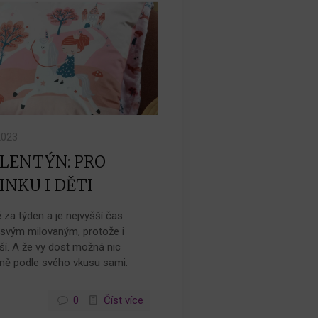
2023
ALENTÝN: PRO
NKU I DĚTI
za týden a je nejvyšší čas
 svým milovaným, protože i
í. A že vy dost možná nic
ně podle svého vkusu sami.
0
Číst více