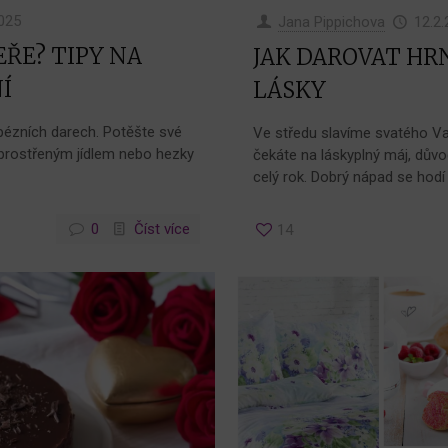
025
Jana Pippichova
12.2
ŘE? TIPY NA
JAK DAROVAT HR
Í
LÁSKY
pézních darech. Potěšte své
Ve středu slavíme svatého Va
 prostřeným jídlem nebo hezky
čekáte na láskyplný máj, dův
celý rok. Dobrý nápad se hod
0
Číst více
14