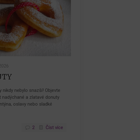
.2026
UTY
 nikdy nebylo snazší! Objevte
it nadýchané a zlatavé donuty
entýna, oslavy nebo sladké
2
Číst více