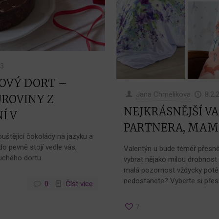
23
OVÝ DORT –
Jana Chmelikova
8.2.
UROVINY Z
NEJKRÁSNĚJŠÍ V
Í V
PARTNERA, MAMI
ouštějící čokolády na jazyku a
do pevně stojí vedle vás,
Valentýn u bude téměř přesně 
uchého dortu.
vybrat nějako milou drobnost
malá pozornost vždycky potěš
nedostanete? Vyberte si přes
0
Číst více
7