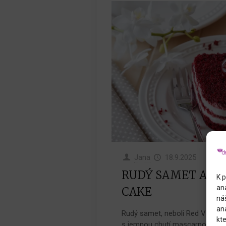
Jana
18.9.2025
RUDÝ SAMET ANEB
K p
an
CAKE
náš
an
Rudý samet, neboli Red Velvet C
kte
s jemnou chutí mascarpone a c