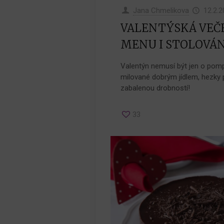
Jana Chmelikova
12.2.2
VALENTÝSKÁ VEČE
MENU I STOLOVÁN
Valentýn nemusí být jen o pom
milované dobrým jídlem, hezky
zabalenou drobností!
33