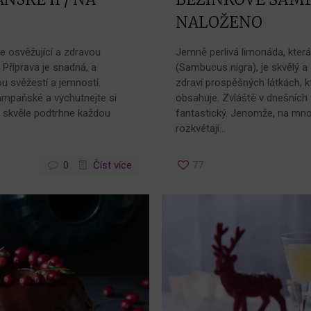
NALOŽENO
 osvěžující a zdravou
Jemně perlivá limonáda, kter
Příprava je snadná, a
(Sambucus nigra), je skvělý a
ou svěžestí a jemností.
zdraví prospěšných látkách, k
šampaňské a vychutnejte si
obsahuje. Zvláště v dnešních 
c skvěle podtrhne každou
fantastický. Jenomže, na mn
rozkvétají…
0
Číst více
77