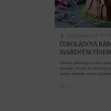
Jana Pippichova
18.12.
ČOKOLÁDOVÁ BÁB
SVAŘENÝM VÍNEM
Vánoce přicházejí a s nimi st
specialit. Chcete-li k nim letos
upečte bábovku vonící čokolád
11