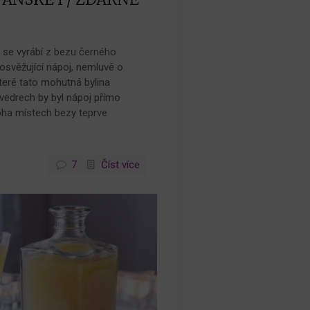
á se vyrábí z bezu černého
 osvěžující nápoj, nemluvě o
teré tato mohutná bylina
vedrech by byl nápoj přímo
oha místech bezy teprve
7
Číst více