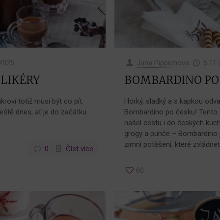
.2025
Jana Pippichova
5.11
LIKÉRY
BOMBARDINO PO
roví totiž musí být co pít.
Horký, sladký a s kapkou odv
 ještě dnes, ať je do začátku
Bombardino po česku! Tento ik
našel cestu i do českých kuc
grogy a punče – Bombardino 
zimní potěšení, které zvládnet
0
Číst více
60