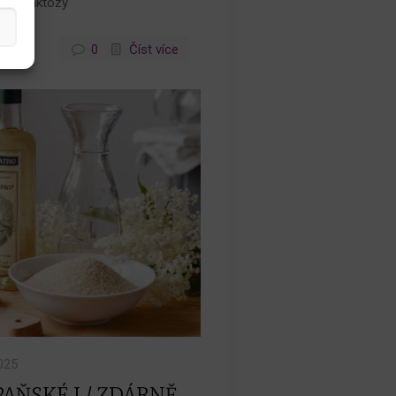
u bez laktózy
0
Číst více
025
AŇSKÉ I / ZDÁRNĚ