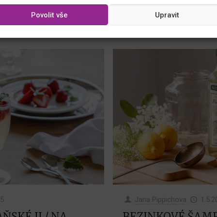
vajíček až po tipy pro variant
i večerním setkání s přáteli.
Povolit vše
Upravit
39
0
Číst více
25
Jana Pippichova
1.5.2
SKÉ II / NA
BEZINKOVÉ ŠAMP