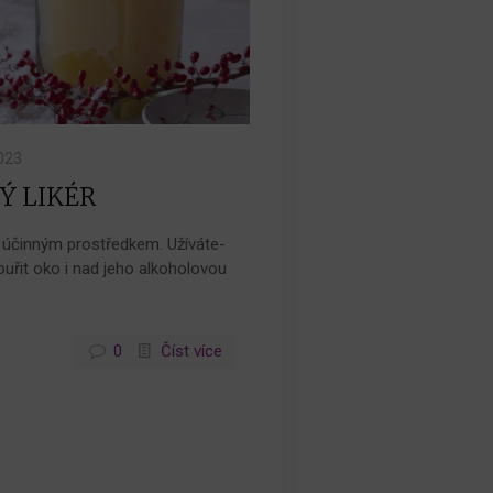
023
Ý LIKÉR
y účinným prostředkem. Užíváte-
ouřit oko i nad jeho alkoholovou
0
Číst více