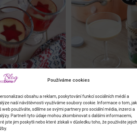
Jana Pippichova
27.1
Používáme cookies
DOMÁCÍ VAJEČNÝ
025
KAMARÁDY
ersonalizaci obsahu a reklam, poskytování funkcí sociálních médií a
alýze naší návštěvnosti využíváme soubory cookie. Informace o tom, jak
 web používáte, sdílíme se svými partnery pro sociální média, inzerci a
Připravte se na svátky s vý
a Vánoce pomalu dozrává,
alýzy. Partneři tyto údaje mohou zkombinovat s dalšími informacemi,
vaječný koňak, který potěší k
hřeje od spodu těla i od
ré jste jim poskytli nebo které získali v důsledku toho, že používáte jejic
sladkých likérů. V tomto člán
cký nápoj plný koření,
žby.
postup, jak vyrobit vlastnoru
ti – skvěle se hodí ke