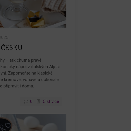
.2025
 ČESKU
ahy – tak chutná pravé
onický nápoj z italských Alp si
hyní. Zapomeňte na klasické
je krémové, voňavé a dokonale
e připravit i doma.
0
Číst více