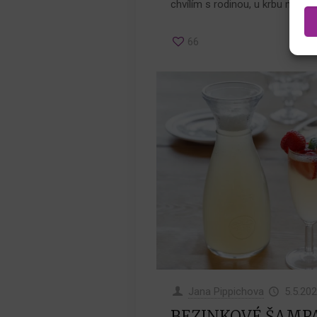
chvílím s rodinou, u krbu nebo př
66
Jana Pippichova
5.5.20
BEZINKOVÉ ŠAMPAŇ