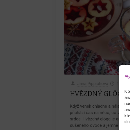
Jana Pippichova
1.11.2
K p
HVĚZDNÝ GLÖGG
an
náš
Když venek chladne a nálada n
an
přichází čas na něco, co vás za
kte
srdce. Hvězdný glögg je aromati
slu
sušeného ovoce a jemné sladkos