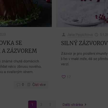
2023
Jana Pippichova
5.1.2
OVKA SE
SILNÝ ZÁZVOROV
 A ZÁZVOREM
Zázvor je pro posílení imunit
li ho v malé míře, dá se přimh
aré známé chutě domácích
verzí.
 přidat něco zbrusu nového,
ou a svařeným vínem.
17
0
Číst více
1
2
3
Další stránka