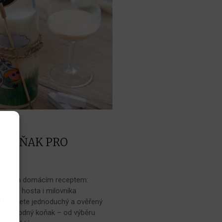
0.2025
 KOŇAK PRO
jimečným domácím receptem:
aždého hosta i milovníka
h
ku najdete jednoduchý a ověřený
čně lahodný koňak – od výběru