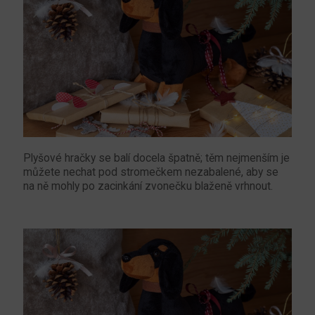
Plyšové hračky se balí docela špatně; těm nejmenším je
můžete nechat pod stromečkem nezabalené, aby se
na ně mohly po zacinkání zvonečku blaženě vrhnout.