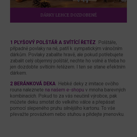
DÁRKY LEHCE DOZDOBENÉ
1 PLYŠOVÝ POLŠTÁŘ A SVÍTÍCÍ ŘETĚZ
Polštáře,
případně povlaky na ně, patří k sympatickým vánočním
dárkům. Povlaky zabalíte hravě, ale pokud potřebujete
zabalit celý objemný polštář, nechte ho volně a třeba ho
jen dozdobte svítícím řetězem. I ten se stane efektním
dárkem.
2 BERÁNKOVÁ DEKA
Hebké deky z imitace ovčího
rouna naleznete
na našem e-shopu
v mnoha barevných
kombinacích. Pokud to za vás neučinil výrobce, pak
můžete deku smotat do velkého válce a přepásat
pomocí slepeného pruhu silnějšího kartonu. To vše
převažte provázkem nebo stuhou a přidejte jmenovku.