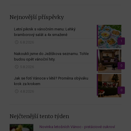
Nejnovější příspěvky
Letní piknik s vánočním menu: Lehký
bramborový salát a 4x smažené
1
6.8.2026
Nakoukli jsme do Ježíškova seznamu. Tohle
budou opět vánoční hity.
0
5.8.2026
Jak se fotí Vánoce v létě? Proměna obýváku
krok za krokem
0
4.8.2026
Nejčtenější tento týden
Novinka letošních Vánoc - pistáciové cukroví