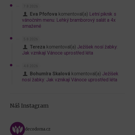
7.8.2026
Eva Pfofova
komentoval(a)
Letní piknik s
vánočním menu: Lehký bramborový salát a 4x
smažené
5.8.2026
Tereza
komentoval(a)
Ježíšek nosí žabky:
Jak vznikají Vánoce uprostřed léta
4.8.2026
Bohumíra Skalová
komentoval(a)
Ježíšek
nosí žabky: Jak vznikají Vánoce uprostřed léta
Náš Instagram
decodoma.cz