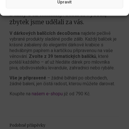
Upravit
Dárky bez námahy: Stačí si vybrat,
zbytek jsme udělali za vás.
V dárkových balíčcích decoDoma
najdete pečlivě
vybrané produkty sladěné podle zálib. Každý balíček je
krásně zabalený do elegantní dárkové krabice s
hedvábným papírem a kartičkou připravenou na vaše
věnování.
Zvolte z 39 tematických balíčků
, které
potěší každého – ať už hledáte dárek pro milovníka
piva, obdivovatelku levandule, zahradnici nebo rybáře.
Vše je připravené
– žádné běhání po obchodech,
žádné balení, jen čistá radost, kterou můžete darovat.
Koupíte na
našem e-shopu
již od 790 Kč.
Podobné příspěvky