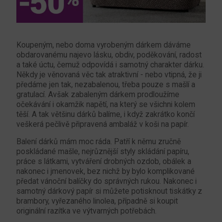
Koupeným, nebo doma vyrobeným dárkem dáváme
obdarovanému najevo lásku, obdiv, poděkování, radost
a také úctu, čemuž odpovídá i samotný charakter dárku.
Někdy je věnovaná věc tak atraktivní - nebo vtipná, že ji
předáme jen tak, nezabalenou, třeba pouze s mašlí a
gratulací. Avšak zabaleným dárkem prodloužíme
očekávání i okamžik napětí, na který se všichni kolem
těší. A tak většinu dárků balíme, i když zakrátko končí
veškerá pečlivě připravená ambaláž v koši na papír.
Balení dárků mám moc ráda. Patří k němu zručně
poskládané mašle, nejrůznější styly skládání papíru,
práce s látkami, vytváření drobných ozdob, obálek a
nakonec i jmenovek, bez nichž by bylo komplikované
předat vánoční balíčky do správných rukou. Nakonec i
samotný dárkový papír si můžete potisknout tiskátky z
brambory, vyřezaného linolea, případně si koupit
originální razítka ve výtvarných potřebách.