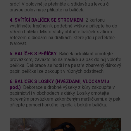
srdcí. V polovině je přehněte a střídavě za levou či
pravou polovinu je přilepte na balíček.
4. SVÍTÍCÍ BALÍČEK SE STROMKEM
Z kartonu
vystřihněte trojúhelník potřebné výšky a přilepte ho do
středu balíčku. Místo stuhy obtočte balíček svítícím
řetězem s diodami na drátkách, které jdou perfektně
tvarovat.
5. BALÍČEK S PEŘÍČKY
Balíček několikrát omotejte
provázkem, zavažte ho na mašličku a pak do něj vpleťte
peříčka. Dekorace se hodí i na pestře zbarvený dárkový
papír; peříčka lze zakoupit v různých odstínech.
6. BALÍČEK S LOSÍKY (HVĚZDAMI, VLOČKAMI
a
pod.)
Dekorace a drobné výseky z kůry zakoupíte v
papírnictví i v obchodech s dárky. Losíky omotejte
barevným provázkem zakončeným mašličkami, a ty pak
přilepte pomocí horkého lepidla k bokům balíčku.