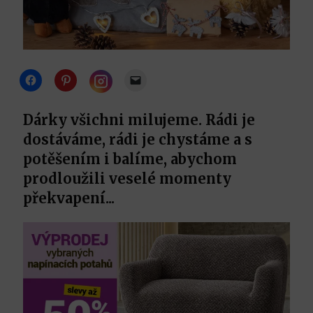
Click
Click
Click
to
to
to
share
share
email
Click
on
on
a
to
Facebook
Pinterest
link
share
Dárky všichni milujeme. Rádi je
(Opens
(Opens
to
on
in
in
a
Instagram
dostáváme, rádi je chystáme a s
new
new
friend
(Opens
window)
window)
(Opens
in
potěšením i balíme, abychom
in
new
new
window)
prodloužili veselé momenty
window)
překvapení...