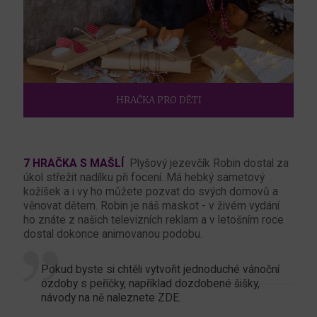
HRAČKA PRO DĚTI
7 HRAČKA S MAŠLÍ
Plyšový jezevčík Robin dostal za
úkol střežit nadílku při focení. Má hebký sametový
kožíšek a i vy ho můžete pozvat do svých domovů a
věnovat dětem. Robin je náš maskot - v živém vydání
ho znáte z našich televizních reklam a v letošním roce
dostal dokonce animovanou podobu.
Pokud byste si chtěli vytvořit jednoduché vánoční
ozdoby s peříčky, například dozdobené šišky,
návody na ně naleznete
ZDE.