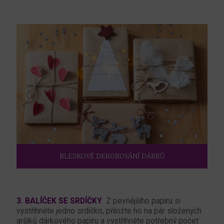
BLESKOVÉ DEKOROVÁNÍ DÁRKŮ
3. BALÍČEK SE SRDÍČKY
Z pevnějšího papíru si
vystřihněte jedno srdíčko, přiložte ho na pár složených
aršíků dárkového papíru a vystřihněte potřebný počet