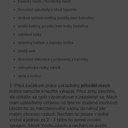
klasický mech / floristický mech
libovolné sukulenty a cibuli hyacintu
drobné sušené rostliny, použila jsem kokošku
umělé květiny, použila jsem květy čemeřice
nabílené šišky
skleněný kalíšek a čajovou svíčku
umělý sníh
libovolné dekorace z polyresinu a kamínky
zahradnické nůžky, nářadí
sprej s vodou
1
Před začátkem práce uskladněný
přírodní mech
krátce namočte a nechte vykapat. Přes zimu zaschne,
ale dokáže se opět vzpamatovat a zazelenat se. Mech
mám uskladněný většinou od října ve studené místnosti.
Uložím ho do mikrotenového sáčku, do něhož jde
malým otvorem vzduch. Nechám ho pouze v jedné
vrstvě a jednou za 2 - 3 týdny ho jemně orosím
sprejem. Sáček trochu uzavřu a nechám na světle.