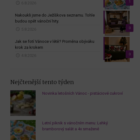
1
6.8.2026
Nakoukli jsme do Ježíškova seznamu. Tohle
budou opět vánoční hity.
0
5.8.2026
Jak se fotí Vánoce v létě? Proměna obýváku
krok za krokem
0
4.8.2026
Nejčtenější tento týden
Novinka letošních Vánoc - pistáciové cukroví
Letní piknik s vánočním menu: Lehký
bramborový salát a 4x smažené