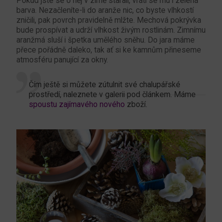
Pokud jste se o něj v zimě starali, vrátí se mu i zelená
barva. Nezačleníte-li do aranže nic, co byste vlhkostí
zničili, pak povrch pravidelně mlžte. Mechová pokrývka
bude prospívat a udrží vlhkost živým rostlinám. Zimnímu
aranžmá sluší i špetka umělého sněhu. Do jara máme
přece pořádně daleko, tak ať si ke kamnům přineseme
atmosféru panující za okny.
Čím ještě si můžete zútulnit své chalupářské
prostředí, naleznete v galerii pod článkem. Máme
spoustu zajímavého nového
zboží.