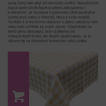
sprej, který vám zbyl od vánočních svátků. Nejvyšší bod
kopce jsem oživila figurkou jelena zakoupenou v
květinářství. Je vyrobena z polyresinu (druh pryskyřice
odolný proti oděru a vlhkosti), takže jí voda neublíží.
Vyrobíte-li si mechovou dekoraci s dětmi, nabídnou vám
celou řadu zvířátek ze svých zásob. Vzpomínám na
aranž plnou dinosaurů, sice vzdálenou od
chalupářských kreací, ale dlouho opatrovanou. Je to
výborný tip na víkendové tvoření pro celou rodinu.