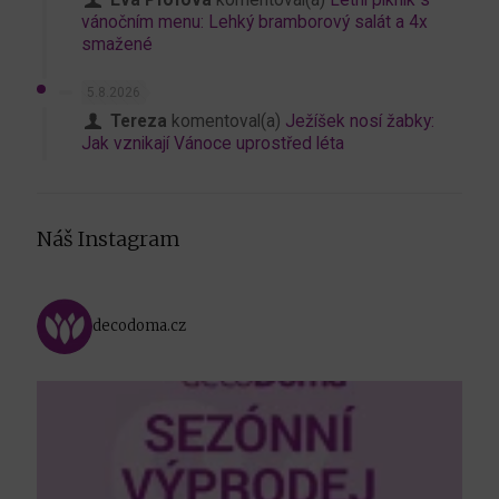
Eva Pfofova
komentoval(a)
Letní piknik s
vánočním menu: Lehký bramborový salát a 4x
smažené
5.8.2026
Tereza
komentoval(a)
Ježíšek nosí žabky:
Jak vznikají Vánoce uprostřed léta
Náš Instagram
decodoma.cz