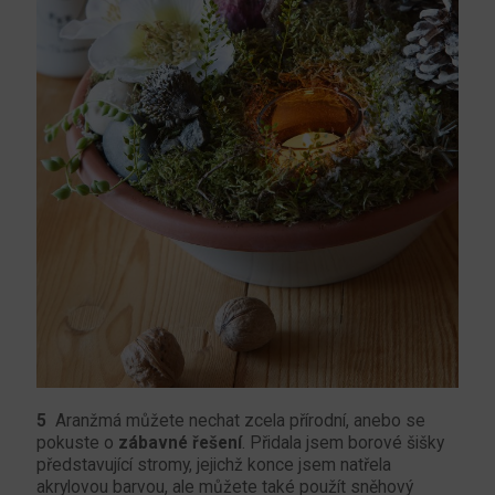
5
Aranžmá můžete nechat zcela přírodní, anebo se
pokuste o
zábavné řešení
. Přidala jsem borové šišky
představující stromy, jejichž konce jsem natřela
akrylovou barvou, ale můžete také použít sněhový