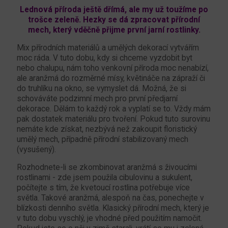
Lednová příroda ještě dřímá, ale my už toužíme po
trošce zeleně. Hezky se dá zpracovat přírodní
mech, který vděčně přijme první jarní rostlinky.
Mix přírodních materiálů a umělých dekorací vytvářím
moc ráda. V tuto dobu, kdy si chceme vyzdobit byt
nebo chalupu, nám toho venkovní příroda moc nenabízí,
ale aranžmá do rozměrné mísy, květináče na zápraží či
do truhlíku na okno, se vymyslet dá. Možná, že si
schováváte podzimní mech pro první předjarní
dekorace. Dělám to každý rok a vyplatí se to. Vždy mám
pak dostatek materiálu pro tvoření. Pokud tuto surovinu
nemáte kde získat, nezbývá než zakoupit floristický
umělý mech, případně přírodní stabilizovaný mech
(vysušený).
Rozhodnete-li se zkombinovat aranžmá s živoucími
rostlinami - zde jsem použila cibulovinu a sukulent,
počítejte s tím, že kvetoucí rostlina potřebuje více
světla. Takové aranžmá, alespoň na čas, ponechejte v
blízkosti denního světla. Klasický přírodní mech, který je
v tuto dobu vyschlý, je vhodné před použitím namočit.