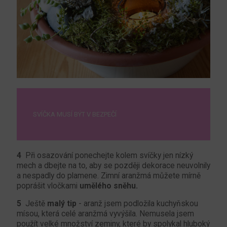
SVÍČKA MUSÍ BÝT V BEZPEČÍ
4
Při osazování ponechejte kolem svíčky jen nízký
mech a dbejte na to, aby se později dekorace neuvolnily
a nespadly do plamene. Zimní aranžmá můžete mírně
poprášit vločkami
umělého sněhu.
5
Ještě
malý tip
- aranž jsem podložila kuchyňskou
mísou, která celé aranžmá vyvýšila. Nemusela jsem
použít velké množství zeminy, které by spolykal hluboký