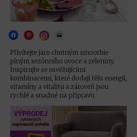
Click
Click
Click
to
to
to
share
share
email
Click
on
on
a
to
Facebook
Pinterest
link
share
Přivítejte jaro chutným smoothie
(Opens
(Opens
to
on
in
in
a
Instagram
plným sezónního ovoce a zeleniny.
new
new
friend
(Opens
window)
window)
(Opens
in
Inspirujte se osvěžujícími
in
new
new
window)
kombinacemi, které dodají tělu energii,
window)
vitamíny a vitalitu a zároveň jsou
rychlé a snadné na přípravu.