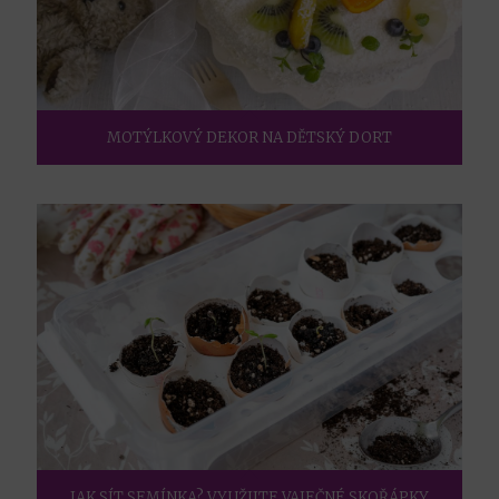
MOTÝLKOVÝ DEKOR NA DĚTSKÝ DORT
JAK SÍT SEMÍNKA? VYUŽIJTE VAJEČNÉ SKOŘÁPKY