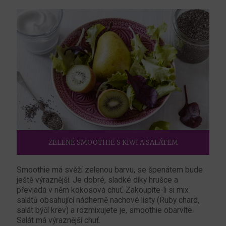
ZELENÉ SMOOTHIE S KIWI A SALÁTEM
Smoothie má svěží zelenou barvu, se špenátem bude
ještě výraznější. Je dobré, sladké díky hrušce a
převládá v něm kokosová chuť. Zakoupíte-li si mix
salátů obsahující nádherně nachové listy (Ruby chard,
salát býčí krev) a rozmixujete je, smoothie obarvíte.
Salát má výraznější chuť.