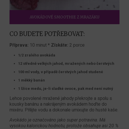
AVOKÁDOVÉ SMOOTHIE Z MRAZÁKU
CO BUDETE POTŘEBOVAT:
Příprava:
10 minut
* Získáte:
2 porce
1/2 zralého avokáda
12 středně velkých jahod, mražených nebo čerstvých
100 ml vody, v případě čerstvých jahod studené
1 měkký banán
1 lžíce medu, je-li sladké ovoce, pak med není nutný
Lehce povolené mražené jahody překrojte a spolu s
kousky banánu a nakrájeným avokádem hoďte do
mixéru. Přilijte vodu a dokonale umixujte do husté kaše.
Avokádo je označováno jako super potravina. Má
vysokou kalorickou hodnotu, protože obsahuje asi 20 %