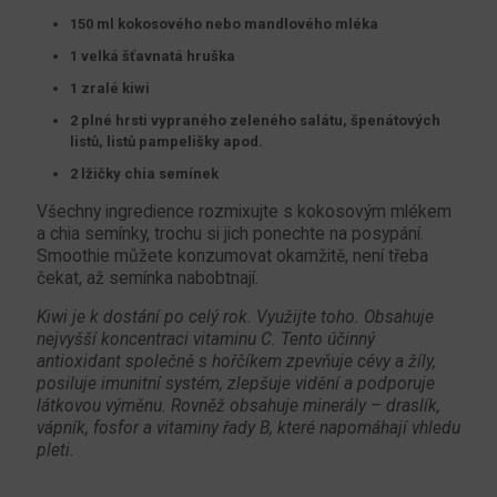
150 ml kokosového nebo mandlového mléka
1 velká šťavnatá hruška
1 zralé kiwi
2 plné hrsti vypraného zeleného salátu, špenátových
listů, listů pampelišky apod.
2 lžičky chia semínek
Všechny ingredience rozmixujte s kokosovým mlékem
a chia semínky, trochu si jich ponechte na posypání.
Smoothie můžete konzumovat okamžitě, není třeba
čekat, až semínka nabobtnají.
Kiwi je k dostání po celý rok. Využijte toho. Obsahuje
nejvyšší koncentraci vitaminu C. Tento účinný
antioxidant společně s hořčíkem zpevňuje cévy a žíly,
posiluje imunitní systém, zlepšuje vidění a podporuje
látkovou výměnu. Rovněž obsahuje minerály – draslík,
vápník, fosfor a vitaminy řady B, které napomáhají vhledu
pleti.