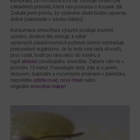
kombinací, co mi chutná a co ne. Existuje ovšem pár
základních pravidel, která vás posunou o kousek dál.
Získala jsem jistotu, že výsledné chutě budou opravdu
dobré (naleznete v závěru článku).
Konzumace smoothies výrazně posiluje imunitní
systém, dodává tělu energii, a výběr
správných
zásadotvorných potravin
účinně odstraňuje
překyselení organizmu. Je tu tedy celá řada důvodů,
proč vstát, hodit po ránu něco do mixéru a
vypít
sklenici
osvěžujícího smoothie. Zabere vám to v
průměru 15 minut. Pouvažujte tedy, zda si s jarem,
detoxem, hubnutím a rozumnými změnami v jídelníčku,
nepořídíte
odšťavovač
,
nový mixér
nebo
originální
smoothie maker!