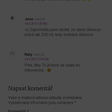
Jana
napsal:
14.3.2017 (8:59)
:o) Zapomněla jsem dodat, že denní dávka je
právě tak 200 ml, tedy zmíněná sklenice.
Naty
napsal:
14.3.2017 (18:34)
Páni, díky. To já bych se cpala do
nekonečna…
Napsat komentář
Vaše e-mailová adresa nebude zveřejněna.
Vyžadované informace jsou označeny
*
Komentář
*