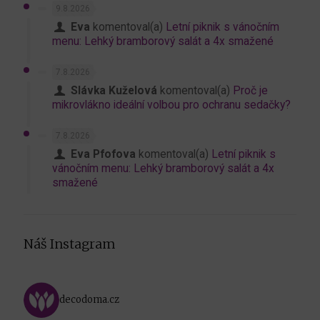
9.8.2026
Eva
komentoval(a)
Letní piknik s vánočním
menu: Lehký bramborový salát a 4x smažené
7.8.2026
Slávka Kuželová
komentoval(a)
Proč je
mikrovlákno ideální volbou pro ochranu sedačky?
7.8.2026
Eva Pfofova
komentoval(a)
Letní piknik s
vánočním menu: Lehký bramborový salát a 4x
smažené
Náš Instagram
decodoma.cz