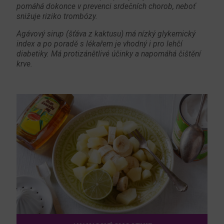
pomáhá dokonce v prevenci srdečních chorob, neboť
snižuje riziko trombózy.
Agávový sirup (šťáva z kaktusu) má nízký glykemický
index a po poradě s lékařem je vhodný i pro lehčí
diabetiky. Má protizánětlivé účinky a napomáhá čištění
krve.