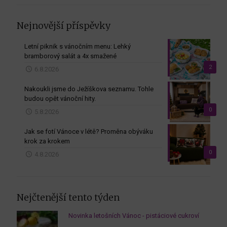
Nejnovější příspěvky
Letní piknik s vánočním menu: Lehký
bramborový salát a 4x smažené
2
6.8.2026
Nakoukli jsme do Ježíškova seznamu. Tohle
budou opět vánoční hity.
0
5.8.2026
Jak se fotí Vánoce v létě? Proměna obýváku
krok za krokem
0
4.8.2026
Nejčtenější tento týden
Novinka letošních Vánoc - pistáciové cukroví