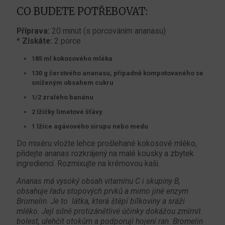
CO BUDETE POTŘEBOVAT:
Příprava:
20 minut (s porcováním ananasu)
*
Získáte:
2 porce
185 ml kokosového mléka
130 g čerstvého ananasu, případně kompotovaného se
sníženým obsahem cukru
1/2 zralého banánu
2 lžičky limetové šťávy
1 lžíce agávového sirupu nebo medu
Do mixéru vložte lehce prošlehané kokosové mléko,
přidejte ananas rozkrájený na malé kousky a zbytek
ingrediencí. Rozmixujte na krémovou kaši.
Ananas má vysoký obsah vitamínu C i skupiny B,
obsahuje řadu stopových prvků a mimo jiné enzym
Bromelin. Je to látka, která štěpí bílkoviny a sráží
mléko. Její silně protizánětlivé účinky dokážou zmírnit
bolest, ulehčit otokům a podporují hojení ran. Bromelin