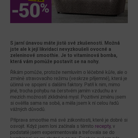
S jarní únavou máte jistě své zkušenosti. Možná
jste ale k její likvidaci nevyzkoušeli ovocné a
zeleninové smoothie. Je to vitaminová bomba,
která vám pomůže postavit se na nohy.
Říkám pomůže, protože nemluvím o léčebné kůře, ale o
změně stravovacího režimu (veskrze příjemné), která je
účinná ve spojení s dalšími faktory. Patří k nim, mimo
jiné, trocha pohybu na čerstvém jarním vzduchu a v
mezích možností zklidněná mysl. Pozitivní změnu jsem
si ověřila sama na sobě, a měla jsem k ní celou řadů
vážných důvodů.
Příprava smoothie má své zákonitosti, které je dobré si
osvojit. Když jsem loni začínala s těmito
recepty
, v
podstatě jsem experimentovala a trefovala se do