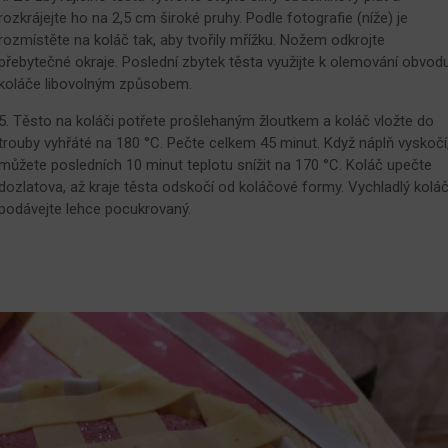
rozkrájejte ho na 2,5 cm široké pruhy. Podle fotografie (níže) je
rozmístěte na koláč tak, aby tvořily mřížku. Nožem odkrojte
přebytečné okraje. Poslední zbytek těsta využijte k olemování obvod
koláče libovolným způsobem.
5. Těsto na koláči potřete prošlehaným žloutkem a koláč vložte do
trouby vyhřáté na 180 °C. Pečte celkem 45 minut. Když náplň vyskočí
můžete posledních 10 minut teplotu snížit na 170 °C. Koláč upečte
dozlatova, až kraje těsta odskočí od koláčové formy. Vychladlý kolá
podávejte lehce pocukrovaný.