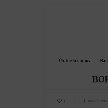
Útulnější domov
Nap
BO
11
Autor článku