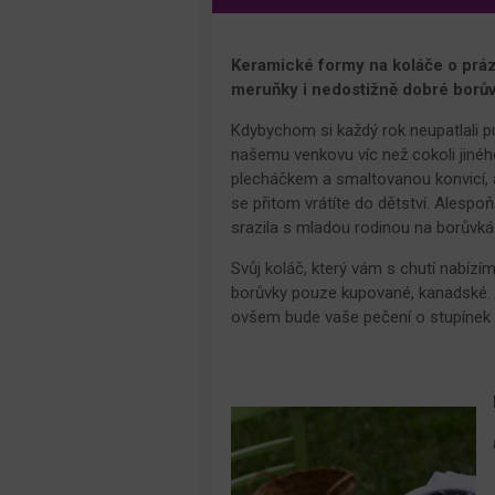
Keramické formy na koláče o prázd
meruňky i nedostižně dobré borův
Kdybychom si každý rok neupatlali p
našemu venkovu víc než cokoli jiného
plecháčkem a smaltovanou konvicí, a
se přitom vrátíte do dětství. Alespo
srazila s mladou rodinou na borůvká
Svůj koláč, který vám s chutí nabízím
borůvky pouze kupované, kanadské. O
ovšem bude vaše pečení o stupínek v