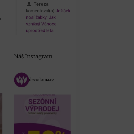
Tereza
komentoval(a)
Ježíšek
nosí žabky: Jak
u
vznikají Vánoce
uprostřed léta
,
Náš Instagram
č
decodoma.cz