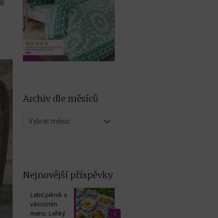
Archiv dle měsíců
Archiv
dle
měsíců
Nejnovější příspěvky
Letní piknik s
vánočním
menu: Lehký
1