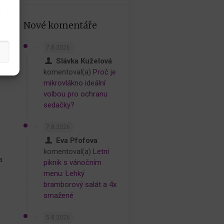
h
Nové komentáře
,
7.8.2026
m
Slávka Kuželová
komentoval(a)
Proč je
mikrovlákno ideální
volbou pro ochranu
sedačky?
7.8.2026
Eva Pfofova
komentoval(a)
Letní
a
piknik s vánočním
menu: Lehký
bramborový salát a 4x
smažené
5.8.2026