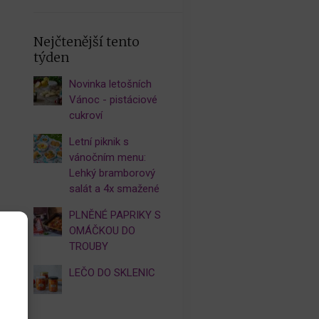
Nejčtenější tento
týden
Novinka letošních
Vánoc - pistáciové
cukroví
Letní piknik s
vánočním menu:
Lehký bramborový
salát a 4x smažené
PLNĚNÉ PAPRIKY S
OMÁČKOU DO
TROUBY
LEČO DO SKLENIC