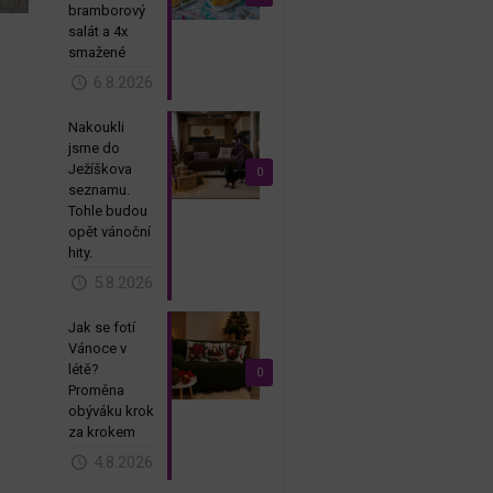
bramborový
salát a 4x
smažené
6.8.2026
Nakoukli
jsme do
Ježíškova
0
seznamu.
Tohle budou
opět vánoční
hity.
5.8.2026
Jak se fotí
Vánoce v
létě?
0
Proměna
obýváku krok
za krokem
4.8.2026