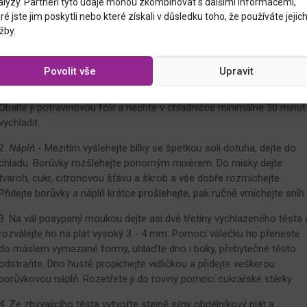
sníh ze 2 bílků a špetky soli
alýzy. Partneři tyto údaje mohou zkombinovat s dalšími informacemi,
ré jste jim poskytli nebo které získali v důsledku toho, že používáte jejic
+ žloutek na potření těsta
žby.
1. Do mísy robotu dejte hladkou mouku plus mandlovou mouku
(jemně mleté blanšírované mandle), cukr, špetku soli, citronovou kůru
Povolit vše
Upravit
kostičky chladného másla, studenou vodu a žloutky. Hnětacím háke
vše rychle spojte, těsto přesuňte na vál a zpracujte do hladké koule.
Obalte ji potravinovou fólií a nechte v chladničce minimálně 30 minut
vychladit.
2.
Náplň
- Mezitím vyšlehejte bílky se špetkou soli dotuha, dejte do
chladu. Borůvky rozšlehejte ponorným mixérem. Do misky dejte
tvaroh, cukr, citronovou šťávu a škrob a vše dobře rozmíchejte.
Přidejte borůvky a náplň krátce prošlehejte, pak ručně vmíchejte sníh.
3. Na vál posypaný moukou dejte asi dvě třetiny vychlazeného těsta 
rozválejte ho na plát vysoký 3 - 4 mm. Pomocí válečku ho přeneste
do máslem vymazané formy, uhlaďte dno i boky, přebytečné těsto
odstraňte. Dno hustě propíchejte vidličkou a přidejte veškerou
borůvkovou náplň. Rozetřete ji do roviny pomocí cukrářské stěrky.
4. Ze zbývajícího těsta vytvořte stejně silný obdélníkový plát a