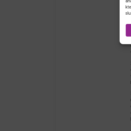
an
kte
slu