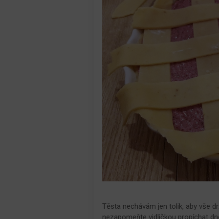
Těsta nechávám jen tolik, aby vše dr
nezapomeňte vidličkou propíchat dno