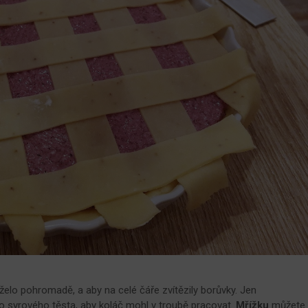
želo pohromadě, a aby na celé čáře zvítězily borůvky. Jen
 syrového těsta, aby koláč mohl v troubě pracovat.
Mřížku
můžete