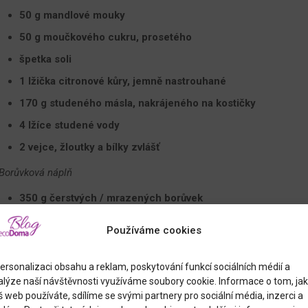
50 g mandlové mouky
50 g moučkového cukru, prosetého
špetka soli
1 lžička citronové kůry, jemně nastrouhané
170 g studeného másla, nakrájeného na kostičky
4 lžíce studené vody
2 vejce, žloutky a bílky zvlášť
Borůvková náplň
350 g čerstvých / mrazených borůvek
1 tučný tvaroh, 250 g
Používáme cookies
4 lžíce moučkového cukru, prosetého
1 lžička citronové šťávy
ersonalizaci obsahu a reklam, poskytování funkcí sociálních médií a
alýze naší návštěvnosti využíváme soubory cookie. Informace o tom, jak
1 plná lžíce kukuřičného škrobu
 web používáte, sdílíme se svými partnery pro sociální média, inzerci a