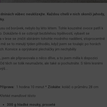
ninách vůbec neuklízejte. Každou chvíli v nich skončí jahody,
ky.
usu od borůvek, nebylo by léto létem. Tohle kouzelné ovoce patří k
. Dokážete-li se ozbrojit bezbřehou trpělivostí, vybavit se
 v lese se zničit sbíráním tohohle modrého nadělení, stoprocentně
ň mě se to minulý týden přihodilo, když jsem se toulajíc po horách
ch. Konvice a oprýskané plecháčky jim nechyběly.
, jsem ale připravovala o něco dříve, a to jsem měla k dispozici
d těch se tolik neumažete, ale také si pochutnáte. S těmi lesními
ýš....
Příprava:
1 hodina 10 minut *
Získáte:
koláč o průměru 28 cm
Křehké mandlové těsto
300 g hladké mouky, proseté