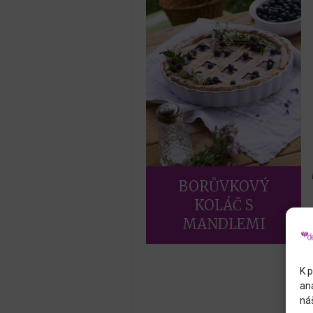
BORŮVKOVÝ
KOLÁČ S
MANDLEMI
K p
an
náš