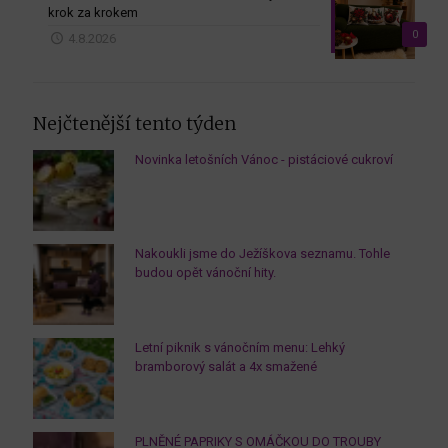
krok za krokem
0
4.8.2026
Nejčtenější tento týden
Novinka letošních Vánoc - pistáciové cukroví
Nakoukli jsme do Ježíškova seznamu. Tohle
budou opět vánoční hity.
Letní piknik s vánočním menu: Lehký
bramborový salát a 4x smažené
PLNĚNÉ PAPRIKY S OMÁČKOU DO TROUBY