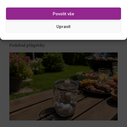
Povolit vše
Adventní věnec z keramických hrnků
Upravit
Podobné příspěvky