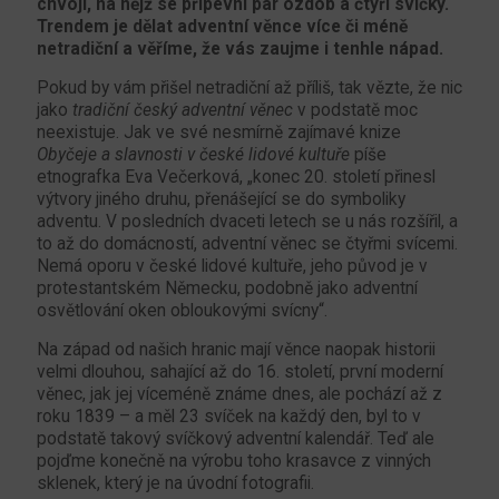
chvojí, na nějž se připevní pár ozdob a čtyři svíčky.
Trendem je dělat adventní věnce více či méně
netradiční a věříme, že vás zaujme i tenhle nápad.
Pokud by vám přišel netradiční až příliš, tak vězte, že nic
jako
tradiční český adventní věnec
v podstatě moc
neexistuje. Jak ve své nesmírně zajímavé knize
Obyčeje a slavnosti v české lidové kultuře
píše
etnografka Eva Večerková, „konec 20. století přinesl
výtvory jiného druhu, přenášející se do symboliky
adventu. V posledních dvaceti letech se u nás rozšířil, a
to až do domácností, adventní věnec se čtyřmi svícemi.
Nemá oporu v české lidové kultuře, jeho původ je v
protestantském Německu, podobně jako adventní
osvětlování oken obloukovými svícny“.
Na západ od našich hranic mají věnce naopak historii
velmi dlouhou, sahající až do 16. století, první moderní
věnec, jak jej víceméně známe dnes, ale pochází až z
roku 1839 – a měl 23 svíček na každý den, byl to v
podstatě takový svíčkový adventní kalendář. Teď ale
pojďme konečně na výrobu toho krasavce z vinných
sklenek, který je na úvodní fotografii.