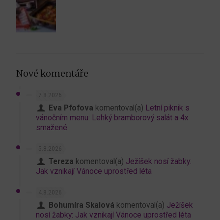
Nové komentáře
7.8.2026
Eva Pfofova
komentoval(a)
Letní piknik s
vánočním menu: Lehký bramborový salát a 4x
smažené
5.8.2026
Tereza
komentoval(a)
Ježíšek nosí žabky:
Jak vznikají Vánoce uprostřed léta
4.8.2026
Bohumíra Skalová
komentoval(a)
Ježíšek
nosí žabky: Jak vznikají Vánoce uprostřed léta