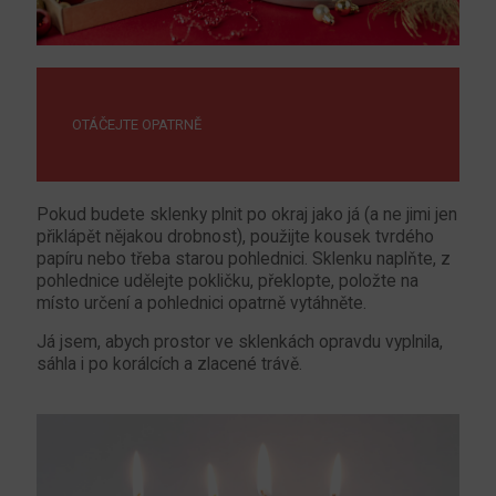
OTÁČEJTE OPATRNĚ
Pokud budete sklenky plnit po okraj jako já (a ne jimi jen
přiklápět nějakou drobnost), použijte kousek tvrdého
papíru nebo třeba starou pohlednici. Sklenku naplňte, z
pohlednice udělejte pokličku, překlopte, položte na
místo určení a pohlednici opatrně vytáhněte.
Já jsem, abych prostor ve sklenkách opravdu vyplnila,
sáhla i po korálcích a zlacené trávě.