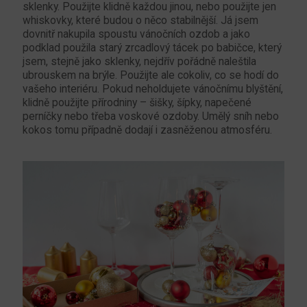
sklenky. Použijte klidně každou jinou, nebo použijte jen
whiskovky, které budou o něco stabilnější. Já jsem
dovnitř nakupila spoustu vánočních ozdob a jako
podklad použila starý zrcadlový tácek po babičce, který
jsem, stejně jako sklenky, nejdřív pořádně naleštila
ubrouskem na brýle. Použijte ale cokoliv, co se hodí do
vašeho interiéru. Pokud neholdujete vánočnímu blyštění,
klidně použijte přírodniny – šišky, šípky, napečené
perníčky nebo třeba voskové ozdoby. Umělý sníh nebo
kokos tomu případně dodají i zasněženou atmosféru.