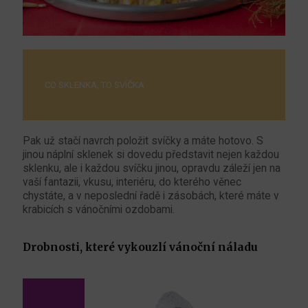
CO SKLENKA, TO SVÍČKA
Pak už stačí navrch položit svíčky a máte hotovo. S
jinou náplní sklenek si dovedu představit nejen každou
sklenku, ale i každou svíčku jinou, opravdu záleží jen na
vaší fantazii, vkusu, interiéru, do kterého věnec
chystáte, a v neposlední řadě i zásobách, které máte v
krabicích s vánočními ozdobami.
Drobnosti, které vykouzlí vánoční náladu