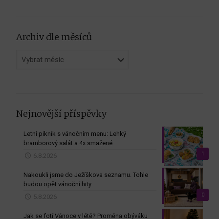
Archiv dle měsíců
Archiv
dle
měsíců
Nejnovější příspěvky
Letní piknik s vánočním menu: Lehký
bramborový salát a 4x smažené
1
6.8.2026
Nakoukli jsme do Ježíškova seznamu. Tohle
budou opět vánoční hity.
0
5.8.2026
Jak se fotí Vánoce v létě? Proměna obýváku