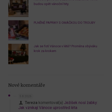
budou opět vánoční hity.
PLNĚNÉ PAPRIKY S OMÁČKOU DO TROUBY
Jak se fotí Vánoce v létě? Proměna obýváku
krok za krokem
Nové komentáře
5.8.2026
Tereza
komentoval(a)
Ježíšek nosí žabky:
Jak vznikají Vánoce uprostřed léta