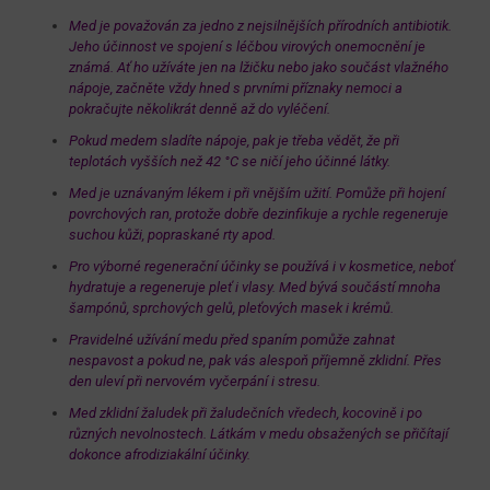
Med je považován za jedno z nejsilnějších přírodních antibiotik.
Jeho účinnost ve spojení s léčbou virových onemocnění je
známá. Ať ho užíváte jen na lžičku nebo jako součást vlažného
nápoje, začněte vždy hned s prvními příznaky nemoci a
pokračujte několikrát denně až do vyléčení.
Pokud medem sladíte nápoje, pak je třeba vědět, že při
teplotách vyšších než 42 °C se ničí jeho účinné látky.
Med je uznávaným lékem i při vnějším užití. Pomůže při hojení
povrchových ran, protože dobře dezinfikuje a rychle regeneruje
suchou kůži, popraskané rty apod.
Pro výborné regenerační účinky se používá i v kosmetice, neboť
hydratuje a regeneruje pleť i vlasy.
Med bývá součástí mnoha
šampónů, sprchových gelů, pleťových masek i krémů.
Pravidelné užívání medu před spaním pomůže zahnat
nespavost a pokud ne, pak vás alespoň příjemně zklidní. Přes
den uleví při nervovém vyčerpání i stresu.
Med zklidní žaludek při žaludečních vředech, kocovině i po
různých nevolnostech. Látkám v medu obsažených se přičítají
dokonce afrodiziakální účinky.