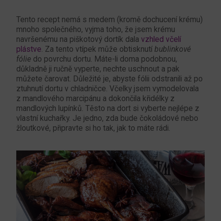
Tento recept nemá s medem (kromě dochucení krému)
mnoho společného, vyjma toho, že jsem krému
navršenému na piškotový dortík dala
vzhled včelí
plástve
. Za tento vtípek může obtisknutí
bublinkové
fólie
do povrchu dortu. Máte-li doma podobnou,
důkladně ji ručně vyperte, nechte uschnout a pak
můžete čarovat. Důležité je, abyste fólii odstranili až po
ztuhnutí dortu v chladničce. Včelky jsem vymodelovala
z mandlového marcipánu a dokončila křidélky z
mandlových lupínků. Těsto na dort si vyberte nejlépe z
vlastní kuchařky. Je jedno, zda bude čokoládové nebo
žloutkové, připravte si ho tak, jak to máte rádi.