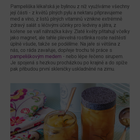
Pampeliška lékařská je bylinou z níž využíváme všechny
její části - z květů plných pylu a nektaru připravujeme
med a víno, z listů plných vitaminů vznikne extrémně
zdravý salát s léčivými účinky pro ledviny a játra, z
kořene se vaří náhražka kávy. Zlaté květy přitahují včelky
jako magnet, ale tahle plevelná rostlinka roste naštěstí
úplně všude, takže se podělíme. Na jaře si většina z
nás, co ráda zavařuje, dopřeje trochu té práce s
pampeliškovým medem
- nebo lépe řečeno sirupem.
Je spojená s hezkou procházkou po krajině a do spíže
pak přibudou první skleničky uskladněné na zimu.