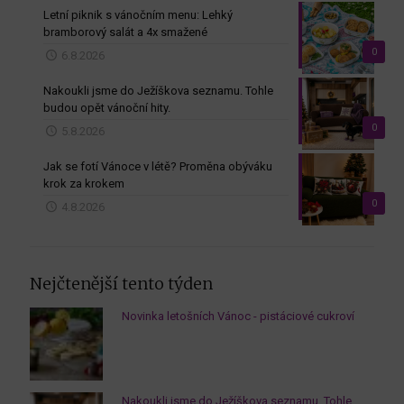
Letní piknik s vánočním menu: Lehký
bramborový salát a 4x smažené
0
6.8.2026
Nakoukli jsme do Ježíškova seznamu. Tohle
budou opět vánoční hity.
0
5.8.2026
Jak se fotí Vánoce v létě? Proměna obýváku
krok za krokem
0
4.8.2026
Nejčtenější tento týden
Novinka letošních Vánoc - pistáciové cukroví
Nakoukli jsme do Ježíškova seznamu. Tohle