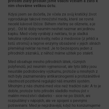
přírodní zlatý produkt jsme vděčni včelám a zato k
nim chováme velikou úctu.
Kdysi jsem se dočetla, že včela za svůj kratičký život
vyprodukuje takové množství medu, které se rovná
necelé kávové lžičce. Během vteřiny se olíznete, a je
pryč... Od té doby neumím nechat nazmar ani jedinou
kapku. Med včely vyrábějí z nektaru, to je sladká
tekutina vylučovaná květy, nebo z medovice (z jehličí a
listů stromů) a teprve enzymy obsažené v jejich slinách
přeměňují nektar na med. Je to bezesporu jeden z
přírodních zázraků, z něhož máme užitek po staletí.
Med obsahuje mnoho přírodních látek, různých
polyfenolů, jež neumím vyjmenovat, ale tyto látky jsou
neustále podrobovány výzkumu, protože u mnohých z
nich byly zaznamenány antikarcinogenní a protizánětlivé
vlastnosti pozitivně regulující náš imunitní systém.
Mnohým z nás chutná med více než tradiční cukr. A to je
dobře, protože toto přírodní sladidlo mohou jíst v
malém množství i diabetici - sice ne po lžících, ani
rozpuštěný v nápojích, ale ve spojení s pevnými
potravinami. Med je nejzdravější, když ho konzumujeme