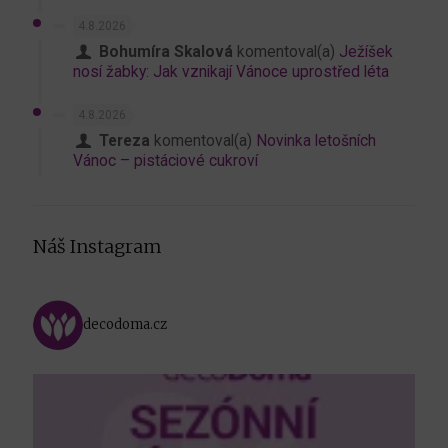
4.8.2026
Bohumíra Skalová
komentoval(a)
Ježíšek
nosí žabky: Jak vznikají Vánoce uprostřed léta
4.8.2026
Tereza
komentoval(a)
Novinka letošních
Vánoc – pistáciové cukroví
Náš Instagram
decodoma.cz