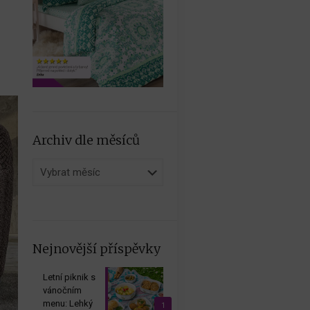
Archiv dle měsíců
Archiv
dle
měsíců
Nejnovější příspěvky
Letní piknik s
vánočním
menu: Lehký
1