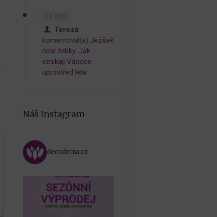
5.8.2026
Tereza
komentoval(a)
Ježíšek
nosí žabky: Jak
vznikají Vánoce
uprostřed léta
Náš Instagram
decodoma.cz