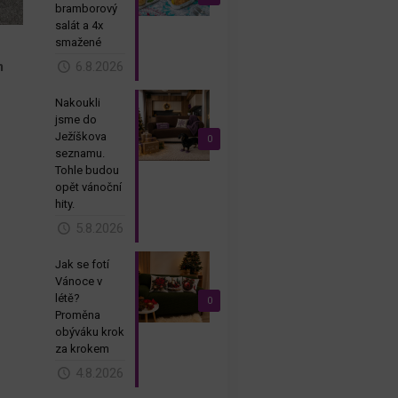
bramborový
salát a 4x
smažené
m
6.8.2026
Nakoukli
jsme do
Ježíškova
0
seznamu.
Tohle budou
opět vánoční
hity.
5.8.2026
Jak se fotí
Vánoce v
létě?
0
Proměna
obýváku krok
za krokem
4.8.2026