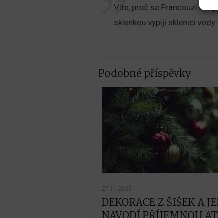
Víte, proč se Francouzi neopi
sklenkou vypijí sklenici vody
Podobné příspěvky
27.11.2025
DEKORACE Z ŠIŠEK A JE
NAVODÍ PŘÍJEMNOU A