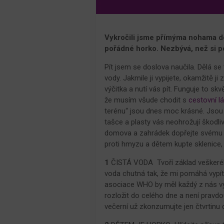
Vykročili jsme přímýma nohama do 
pořádné horko. Nezbývá, než si po
Pít jsem se doslova naučila. Dělá se 
vody. Jakmile ji vypijete, okamžitě j
výčitka a nutí vás pít. Funguje to sk
že musím všude chodit s
cestovní lá
terénu“ jsou dnes moc krásné. Jsou 
tašce a plasty vás neohrožují škodl
domova a zahrádek dopřejte svému pi
proti hmyzu a dětem kupte sklenice,
1
ČISTÁ VODA Tvoří základ veškerého
voda chutná tak, že mi pomáhá vypít
asociace WHO by měl každý z nás v
rozložit do celého dne a není pravdo
večerní už zkonzumujte jen čtvrtinu 