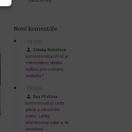
vánoční hity.
Nové komentáře
7.8.2026
Slávka Kuželová
komentoval(a)
Proč je
mikrovlákno ideální
volbou pro ochranu
sedačky?
7.8.2026
Eva Pfofova
komentoval(a)
Letní
piknik s vánočním
menu: Lehký
bramborový salát a 4x
smažené