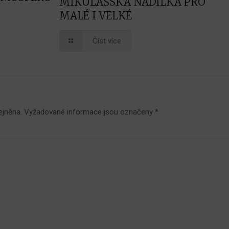
MIKULÁŠSKÁ NADÍLKA PRO
MALÉ I VELKÉ
Číst více
ejněna.
Vyžadované informace jsou označeny
*