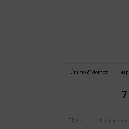
Útulnější domov
Nap
7
87
Autor článku