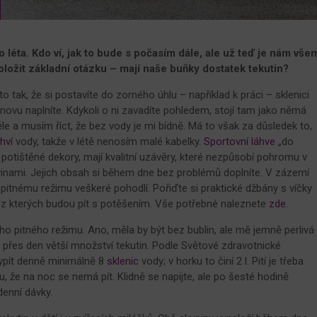
léta. Kdo ví, jak to bude s počasím dále, ale už teď je nám vše
ložit základní otázku – mají naše buňky dostatek tekutin?
to tak, že si postavíte do zorného úhlu – například k práci – sklenici
i znovu naplníte. Kdykoli o ni zavadíte pohledem, stojí tam jako němá
věle a musím říct, že bez vody je mi bídně. Má to však za důsledek to,
hví
vody, takže v létě nenosím malé kabelky.
Sportovní láhve
„do
potištěné dekory, mají kvalitní uzávěry, které nezpůsobí pohromu v
ivinami. Jejich obsah si během dne bez problémů doplníte. V zázemí
tnému režimu veškeré pohodlí. Pořiďte si praktické džbány s víčky
 z kterých budou pít s potěšením. Vše potřebné naleznete
zde
.
 pitného režimu. Ano, měla by být bez bublin, ale mě jemně perlivá
 přes den větší množství tekutin. Podle Světové zdravotnické
ypít denně minimálně 8
sklenic
vody; v horku to činí 2 l. Pití je třeba
u, že na noc se nemá pít. Klidně se napijte, ale po šesté hodině
denní dávky.