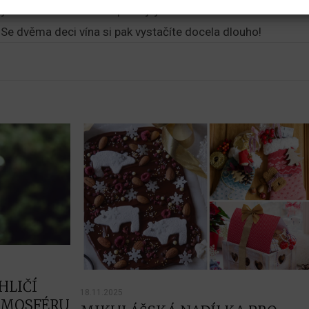
jí vínem? V horku si dopřávají jen lehká vína a za každou
. Se dvěma deci vína si pak vystačíte docela dlouho!
HLIČÍ
18.11.2025
TMOSFÉRU