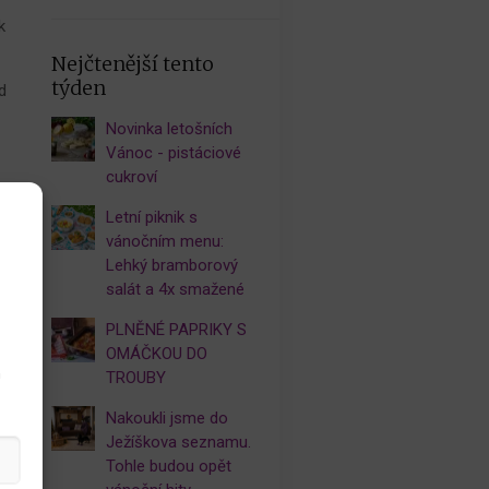
k
Nejčtenější tento
týden
d
Novinka letošních
Vánoc - pistáciové
cukroví
Letní piknik s
m
vánočním menu:
Lehký bramborový
m
salát a 4x smažené
PLNĚNÉ PAPRIKY S
i
OMÁČKOU DO
h
TROUBY
Nakoukli jsme do
Ježíškova seznamu.
Tohle budou opět