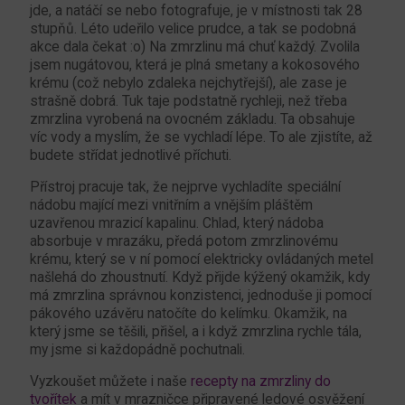
jde, a natáčí se nebo fotografuje, je v místnosti tak 28
stupňů. Léto udeřilo velice prudce, a tak se podobná
akce dala čekat :o) Na zmrzlinu má chuť každý. Zvolila
jsem nugátovou, která je plná smetany a kokosového
krému (což nebylo zdaleka nejchytřejší), ale zase je
strašně dobrá. Tuk taje podstatně rychleji, než třeba
zmrzlina vyrobená na ovocném základu. Ta obsahuje
víc vody a myslím, že se vychladí lépe. To ale zjistíte, až
budete střídat jednotlivé příchuti.
Přístroj pracuje tak, že nejprve vychladíte speciální
nádobu mající mezi vnitřním a vnějším pláštěm
uzavřenou mrazicí kapalinu. Chlad, který nádoba
absorbuje v mrazáku, předá potom zmrzlinovému
krému, který se v ní pomocí elektricky ovládaných metel
našlehá do zhoustnutí. Když přijde kýžený okamžik, kdy
má zmrzlina správnou konzistenci, jednoduše ji pomocí
pákového uzávěru natočíte do kelímku. Okamžik, na
který jsme se těšili, přišel, a i když zmrzlina rychle tála,
my jsme si každopádně pochutnali.
Vyzkoušet můžete i naše
recepty na zmrzliny do
tvořítek
a mít v mrazničce připravené ledové osvěžení