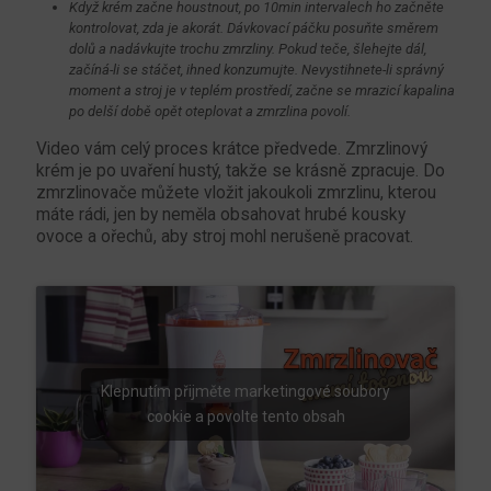
Když krém začne houstnout, po 10min intervalech ho začněte
kontrolovat, zda je akorát. Dávkovací páčku posuňte směrem
dolů a nadávkujte trochu zmrzliny. Pokud teče, šlehejte dál,
začíná-li se stáčet, ihned konzumujte. Nevystihnete-li správný
moment a stroj je v teplém prostředí, začne se mrazicí kapalina
po delší době opět oteplovat a zmrzlina povolí.
Video vám celý proces krátce předvede. Zmrzlinový
krém je po uvaření hustý, takže se krásně zpracuje. Do
zmrzlinovače můžete vložit jakoukoli zmrzlinu, kterou
máte rádi, jen by neměla obsahovat hrubé kousky
ovoce a ořechů, aby stroj mohl nerušeně pracovat.
Klepnutím přijměte marketingové soubory
cookie a povolte tento obsah