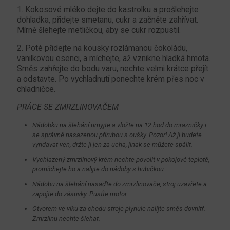
1. Kokosové mléko dejte do kastrolku a prošlehejte
dohladka, přidejte smetanu, cukr a začněte zahřívat.
Mírně šlehejte metličkou, aby se cukr rozpustil.
2. Poté přidejte na kousky rozlámanou čokoládu,
vanilkovou esenci, a míchejte, až vznikne hladká hmota.
Směs zahřejte do bodu varu, nechte velmi krátce přejít
a odstavte. Po vychladnutí ponechte krém přes noc v
chladničce.
PRÁCE SE ZMRZLINOVAČEM
Nádobku na šlehání umyjte a vložte na 12 hod do mrazničky i
se správně nasazenou přírubou s oušky. Pozor! Až ji budete
vyndavat ven, držte ji jen za ucha, jinak se můžete spálit.
Vychlazený zmrzlinový krém nechte povolit v pokojové teplotě,
promíchejte ho a nalijte do nádoby s hubičkou.
Nádobu na šlehání nasaďte do zmrzlinovače, stroj uzavřete a
zapojte do zásuvky. Pusťte motor.
Otvorem ve víku za chodu stroje plynule nalijte směs dovnitř.
Zmrzlinu nechte šlehat.