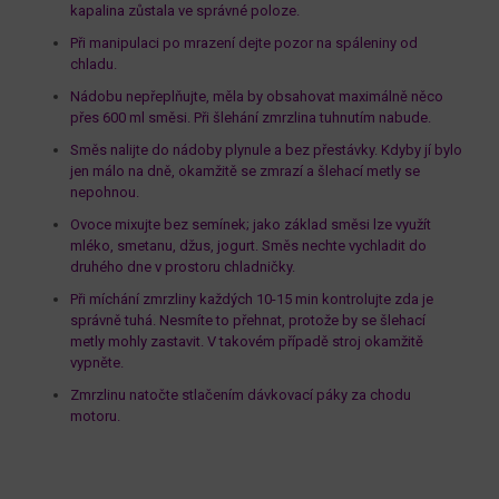
kapalina zůstala ve správné poloze.
Při manipulaci po mrazení dejte pozor na spáleniny od
chladu.
Nádobu nepřeplňujte, měla by obsahovat maximálně něco
přes 600 ml směsi. Při šlehání zmrzlina tuhnutím nabude.
Směs nalijte do nádoby plynule a bez přestávky. Kdyby jí bylo
jen málo na dně, okamžitě se zmrazí a šlehací metly se
nepohnou.
Ovoce mixujte bez semínek; jako základ směsi lze využít
mléko, smetanu, džus, jogurt. Směs nechte vychladit do
druhého dne v prostoru chladničky.
Při míchání zmrzliny každých 10-15 min kontrolujte zda je
správně tuhá. Nesmíte to přehnat, protože by se šlehací
metly mohly zastavit. V takovém případě stroj okamžitě
vypněte.
Zmrzlinu natočte stlačením dávkovací páky za chodu
motoru.