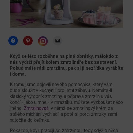
Click
Click
Click
to
to
to
share
share
email
Click
on
on
a
to
Facebook
Pinterest
link
share
Když se léto rozběhne na plné obrátky, málokdo z
(Opens
(Opens
to
on
nás vydrží přejít kolem zmrzlináře bez zastavení.
in
in
a
Instagram
new
new
friend
(Opens
Pokud máte rádi zmrzlinu, pak si ji nezřídka vyrábíte
window)
window)
(Opens
in
i doma.
in
new
new
window)
window)
K tomu jsme objevili nového pomocníka, který vám
bude sloužit v kuchyni i pro letní zábavu. Nemáte-li
klasický výrobník zmrzliny, a příprava zmrzlin u vás
končí - jako u mne - v mrazáku, můžete vyzkoušet něco
jiného.
Zmrzlinovač
, v němž se zmrzlinový krém za
stálého míchání vychladí, a poté si porci zmrzky sami
natočíte do kelímku.
Pokaždé, když pracuji se zmrzlinou, tedy když o něco