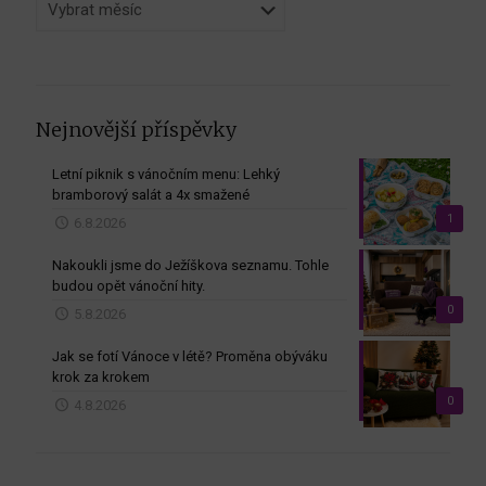
dle
měsíců
Nejnovější příspěvky
Letní piknik s vánočním menu: Lehký
bramborový salát a 4x smažené
1
6.8.2026
Nakoukli jsme do Ježíškova seznamu. Tohle
budou opět vánoční hity.
0
5.8.2026
Jak se fotí Vánoce v létě? Proměna obýváku
krok za krokem
0
4.8.2026