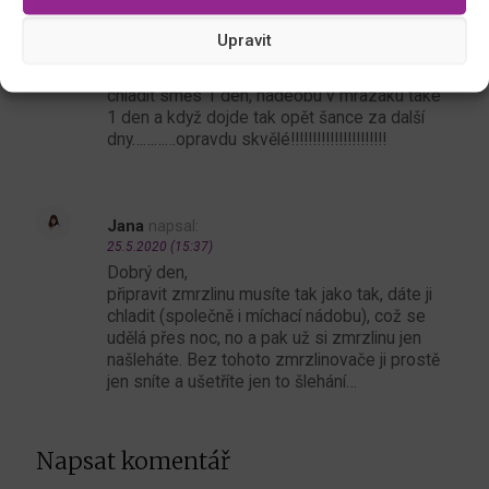
zmrzlinovačř
napsal:
25.5.2020 (9:37)
Upravit
úžasné…………….. směs den před, tak pokud
chci zmrzlinu tak musím čekat a čekat…..
chladit směs 1 den, nádeobu v mrazáku také
1 den a když dojde tak opět šance za další
dny…………opravdu skvělé!!!!!!!!!!!!!!!!!!!!!!
Jana
napsal:
25.5.2020 (15:37)
Dobrý den,
připravit zmrzlinu musíte tak jako tak, dáte ji
chladit (společně i míchací nádobu), což se
udělá přes noc, no a pak už si zmrzlinu jen
našleháte. Bez tohoto zmrzlinovače ji prostě
jen sníte a ušetříte jen to šlehání…
Napsat komentář