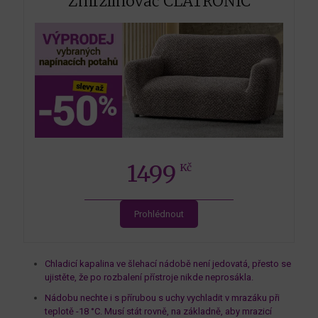
Zmrzlinovač CLATRONIC
1499
Kč
Prohlédnout
Chladicí kapalina ve šlehací nádobě není jedovatá, přesto se
ujistěte, že po rozbalení přístroje nikde neprosákla.
Nádobu nechte i s přírubou s uchy vychladit v mrazáku při
teplotě -18 °C. Musí stát rovně, na základně, aby mrazicí