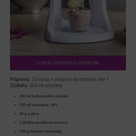
DOMÁCÍ NUGÁTOVÁ ZMRZLINA
Příprava:
15 minut + chlazení do druhého dne *
Získáte:
500 ml zmrzliny
250 ml kokosového mléka
150 ml smetany, 30%
50 g cukru
1 lžička vanilkové esence
100 g kvalitní čokolády