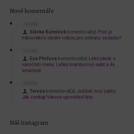
Nové komentáře
7.8.2026
Slávka Kuželová
komentoval(a)
Proč je
mikrovlákno ideální volbou pro ochranu sedačky?
7.8.2026
Eva Pfofova
komentoval(a)
Letní piknik s
vánočním menu: Lehký bramborový salát a 4x
smažené
5.8.2026
Tereza
komentoval(a)
Ježíšek nosí žabky:
Jak vznikají Vánoce uprostřed léta
Náš Instagram