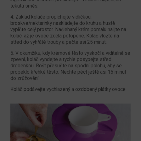
tekutá směs.
4. Základ koláče propíchejte vidličkou,
broskve/nektarinky naskládejte do kruhu a hustě
vyplňte celý prostor. Našlehaný krém pomalu nalijte na
koláč, až je ovoce zcela potopené. Koláč vložte na
střed do vyhřáté trouby a pečte asi 25 minut.
5. V okamžiku, kdy krémové těsto vyskočí a viditelně se
zpevní, koláč vyndejte a rychle posypejte střed
drobenkou. Rošt přesuňte na spodní polohu, aby se
propeklo křehké těsto. Nechte péct ještě asi 15 minut
do zrůžovění.
Koláč podávejte vychlazený a ozdobený plátky ovoce.