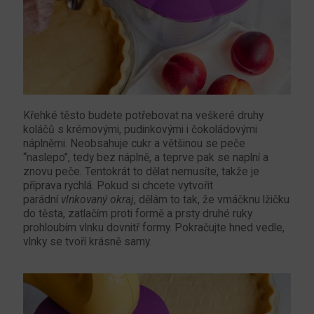
Křehké těsto budete potřebovat na veškeré druhy
koláčů s krémovými, pudinkovými i čokoládovými
náplněmi. Neobsahuje cukr a většinou se peče
“naslepo”, tedy bez náplně, a teprve pak se naplní a
znovu peče. Tentokrát to dělat nemusíte, takže je
příprava rychlá. Pokud si chcete vytvořit
parádní
vlnkovaný okraj
, dělám to tak, že vmáčknu lžičku
do těsta, zatlačím proti formě a prsty druhé ruky
prohloubím vlnku dovnitř formy. Pokračujte hned vedle,
vlnky se tvoří krásně samy.