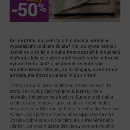
Asi se ptáte, co jsem to s tím docela normálně
vypadajícím koláčem dělala? Nic, co byste neznali.
Jedná se o koláč z okruhu francouzských moučníků
clafoutis, kdy se z absolutně tekuté směsi v troubě
vytvoří těsto. Jak? U některých receptů také
kroutím hlavou. Vím jen, že to funguje, a že k tomu
potřebujete dobrou šlehací mísu s víkem.
Těmto koláčům říkám soukromě “cákací koláče”. To
proto, že kdysi, při jejich přípravě, jsem uklízela
následky šlehání po celé kuchyni. Budete totiž šlehat
zcela tekutou směs a lít ji na koláč ve formě hodně
řídkého krému. Oficiálně se těmto koláčům říká
krémové
koláče
. Jsou jemné a mouku obsahují jen tak na okraj.
Strašně dobré jsou koláče clafoutis s třešněmi nebo
višněmi, ale ty už můžete dělat jen z kompotovaného