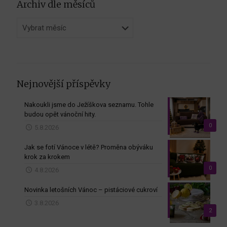
Archiv dle měsíců
Archiv
dle
měsíců
Nejnovější příspěvky
Nakoukli jsme do Ježíškova seznamu. Tohle
budou opět vánoční hity.
0
5.8.2026
Jak se fotí Vánoce v létě? Proměna obýváku
krok za krokem
0
4.8.2026
Novinka letošních Vánoc – pistáciové cukroví
3.8.2026
2