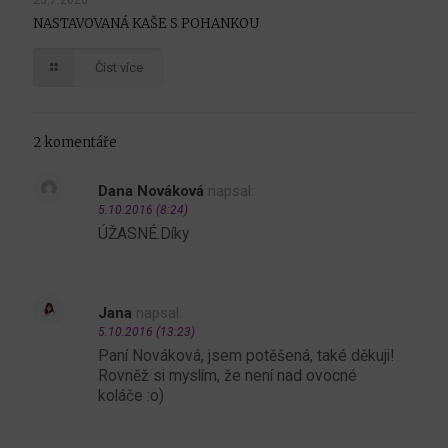
23.7.2026
NASTAVOVANÁ KAŠE S POHANKOU
Číst více
2 komentáře
Dana Nováková
napsal:
5.10.2016 (8:24)
ÚŽASNÉ.Díky
Jana
napsal:
5.10.2016 (13:23)
Paní Nováková, jsem potěšená, také děkuji!
Rovněž si myslím, že není nad ovocné
koláče :o)