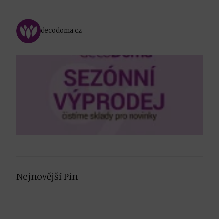
decodoma.cz
Nejnovější Pin