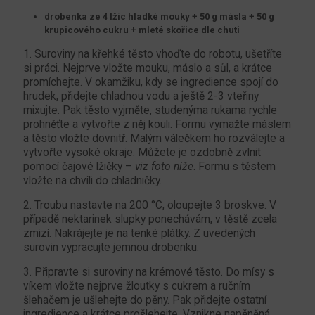
drobenka ze 4 lžic hladké mouky + 50 g másla + 50 g
krupicového cukru + mleté skořice dle chuti
1. Suroviny na křehké těsto vhoďte do robotu, ušetříte
si práci. Nejprve vložte mouku, máslo a sůl, a krátce
promíchejte. V okamžiku, kdy se ingredience spojí do
hrudek, přidejte chladnou vodu a ještě 2-3 vteřiny
mixujte. Pak těsto vyjměte, studenýma rukama rychle
prohněťte a vytvořte z něj kouli. Formu vymažte máslem
a těsto vložte dovnitř. Malým válečkem ho rozválejte a
vytvořte vysoké okraje. Můžete je ozdobně zvlnit
pomocí čajové lžičky –
viz foto níže
. Formu s těstem
vložte na chvíli do chladničky.
2. Troubu nastavte na 200 °C, oloupejte 3 broskve. V
případě nektarinek slupky ponechávám, v těstě zcela
zmizí. Nakrájejte je na tenké plátky. Z uvedených
surovin vypracujte jemnou drobenku.
3. Připravte si suroviny na krémové těsto. Do mísy s
víkem vložte nejprve žloutky s cukrem a ručním
šlehačem je ušlehejte do pěny. Pak přidejte ostatní
ingredience a krátce prošlehejte. Vznikne napěněná