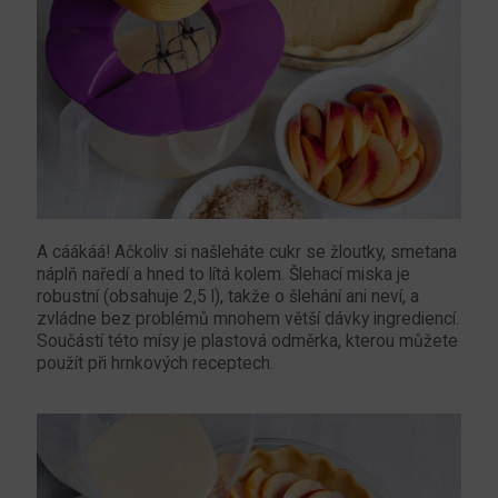
A cáákáá! Ačkoliv si našleháte cukr se žloutky, smetana
náplň naředí a hned to lítá kolem. Šlehací miska je
robustní (obsahuje 2,5 l), takže o šlehání ani neví, a
zvládne bez problémů mnohem větší dávky ingrediencí.
Součástí této mísy je plastová odměrka, kterou můžete
použít při hrnkových receptech.