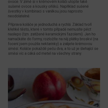
ovoce. V zimě si v krémovém koláči utopte také
sušené ovoce a kousky oříšků. Například sušené
švestky v kombinaci s vanilkou jsou naprosto
neodolatelné.
Příprava koláče je jednoduchá a rychlá. Základ tvoří
křehké těsto, které v tomto případě nemusíte péct
naslepo (tzn. zatížené keramickými fazolemi). Jen ho
namačkáte do formy, rozložíte na něj plátky broskví (na
focení jsem použila nektarinky) a zalijete krémovou
směsí. Koláče pokaždé peču dva, a to už je šlehající se
směsi víc a cáká od metel na všechny strany.