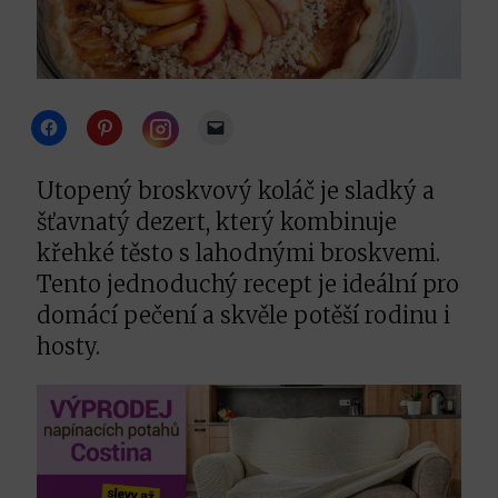
Click
Click
Click
to
to
to
share
share
email
Click
on
on
a
to
Facebook
Pinterest
link
share
Utopený broskvový koláč je sladký a
(Opens
(Opens
to
on
in
in
a
Instagram
šťavnatý dezert, který kombinuje
new
new
friend
(Opens
window)
window)
(Opens
in
křehké těsto s lahodnými broskvemi.
in
new
new
window)
Tento jednoduchý recept je ideální pro
window)
domácí pečení a skvěle potěší rodinu i
hosty.