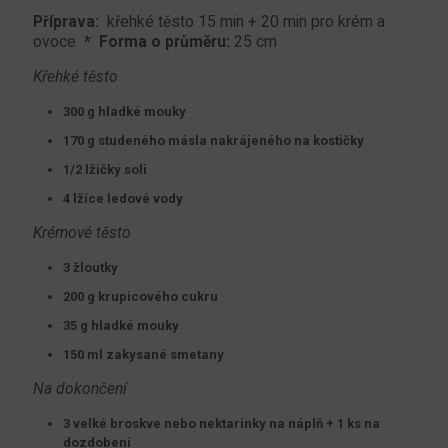
Příprava:
křehké těsto 15 min + 20 min pro krém a
ovoce
* Forma o průměru:
25 cm
Křehké těsto
300 g hladké mouky
170 g studeného másla nakrájeného na kostičky
1/2 lžičky soli
4 lžíce ledové vody
Krémové těsto
3 žloutky
200 g krupicového cukru
35 g hladké mouky
150 ml zakysané smetany
Na dokončení
3 velké broskve nebo nektarinky na náplň + 1 ks na
dozdobení