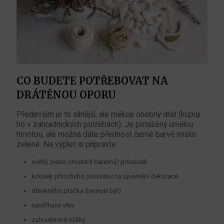
CO BUDETE POTŘEBOVAT NA
DRÁTĚNOU OPORU
Především je to silnější, ale měkce ohebný drát (kupuji
ho v zahradnických potřebách). Je potažený umělou
hmotou, ale možná dáte přednost černé barvě místo
zelené. Na výplet si připravte:
světlý (nebo chcete-li barevný) provázek
kousek přírodního provázku na upevnění dekorace
dřevěného ptáčka (nemusí být)
nastříhaný vřes
zahradnické nůžky