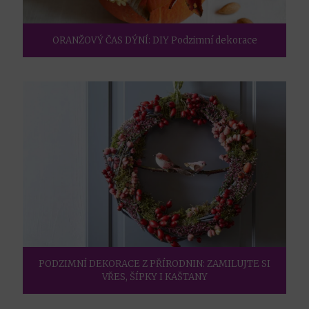
ORANŽOVÝ ČAS DÝNÍ: DIY Podzimní dekorace
PODZIMNÍ DEKORACE Z PŘÍRODNIN: ZAMILUJTE SI
VŘES, ŠÍPKY I KAŠTANY