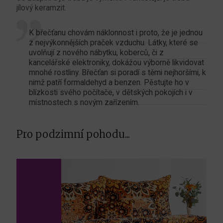
jílový keramzit.
K břečťanu chovám náklonnost i proto, že je jednou
z nejvýkonnějších praček vzduchu. Látky, které se
uvolňují z nového nábytku, koberců, či z
kancelářské elektroniky, dokážou výborně likvidovat
mnohé rostliny. Břečťan si poradí s těmi nejhoršími, k
nimž patří formaldehyd a benzen. Pěstujte ho v
blízkosti svého počítače, v dětských pokojích i v
místnostech s novým zařízením.
Pro podzimní pohodu...