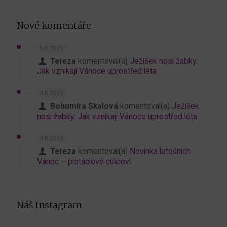
Nové komentáře
5.8.2026
Tereza
komentoval(a)
Ježíšek nosí žabky:
Jak vznikají Vánoce uprostřed léta
4.8.2026
Bohumíra Skalová
komentoval(a)
Ježíšek
nosí žabky: Jak vznikají Vánoce uprostřed léta
4.8.2026
Tereza
komentoval(a)
Novinka letošních
Vánoc – pistáciové cukroví
Náš Instagram