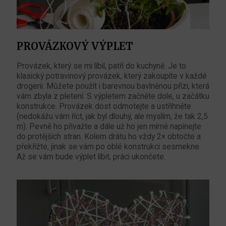
PROVÁZKOVÝ VÝPLET
Provázek, který se mi líbil, patří do kuchyně. Je to
klasický potravinový provázek, který zakoupíte v každé
drogerii. Můžete použít i barevnou bavlněnou přízi, která
vám zbyla z pletení. S výpletem začněte dole, u začátku
konstrukce. Provázek dost odmotejte a ustřihněte
(nedokážu vám říct, jak byl dlouhý, ale myslím, že tak 2,5
m). Pevně ho přivažte a dále už ho jen mírně napínejte
do protějších stran. Kolem drátu ho vždy 2× obtočte a
překřižte, jinak se vám po oblé konstrukci sesmekne.
Až se vám bude výplet líbit, práci ukončete.