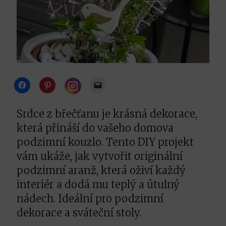
Click
Click
Click
to
to
to
share
share
email
Click
on
on
a
to
Facebook
Pinterest
link
share
Srdce z břečťanu je krásná dekorace,
(Opens
(Opens
to
on
in
in
a
Instagram
která přináší do vašeho domova
new
new
friend
(Opens
window)
window)
(Opens
in
podzimní kouzlo. Tento DIY projekt
in
new
new
window)
vám ukáže, jak vytvořit originální
window)
podzimní aranž, která oživí každý
interiér a dodá mu teplý a útulný
nádech. Ideální pro podzimní
dekorace a sváteční stoly.