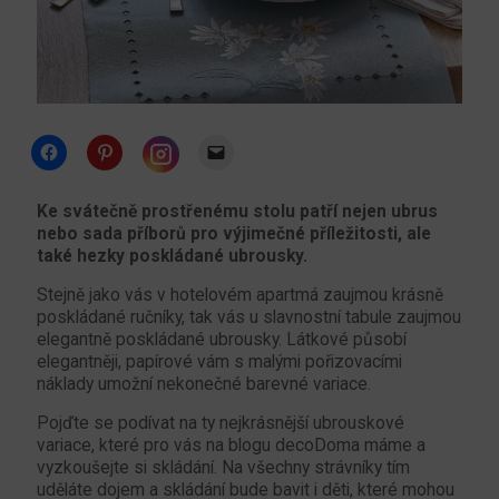
Click
Click
Click
to
to
to
share
share
email
Click
on
on
a
to
Facebook
Pinterest
link
share
Ke svátečně prostřenému stolu patří nejen ubrus
(Opens
(Opens
to
on
nebo sada příborů pro výjimečné příležitosti, ale
in
in
a
Instagram
new
new
friend
(Opens
také hezky poskládané ubrousky.
window)
window)
(Opens
in
in
new
new
Stejně jako vás v hotelovém apartmá zaujmou krásně
window)
window)
poskládané ručníky, tak vás u slavnostní tabule zaujmou
elegantně poskládané ubrousky. Látkové působí
elegantněji, papírové vám s malými pořizovacími
náklady umožní nekonečné barevné variace.
Pojďte se podívat na ty nejkrásnější ubrouskové
variace, které pro vás na blogu decoDoma máme a
vyzkoušejte si skládání. Na všechny strávníky tím
uděláte dojem a skládání bude bavit i děti, které mohou