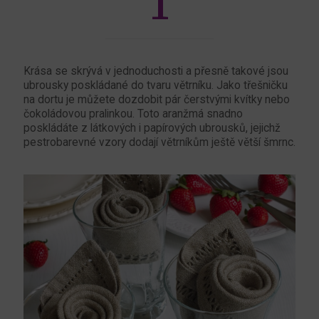
1
Krása se skrývá v jednoduchosti a přesně takové jsou
ubrousky poskládané do tvaru větrníku. Jako třešničku
na dortu je můžete dozdobit pár čerstvými kvítky nebo
čokoládovou pralinkou. Toto aranžmá snadno
poskládáte z látkových i papírových ubrousků, jejichž
pestrobarevné vzory dodají větrníkům ještě větší šmrnc.