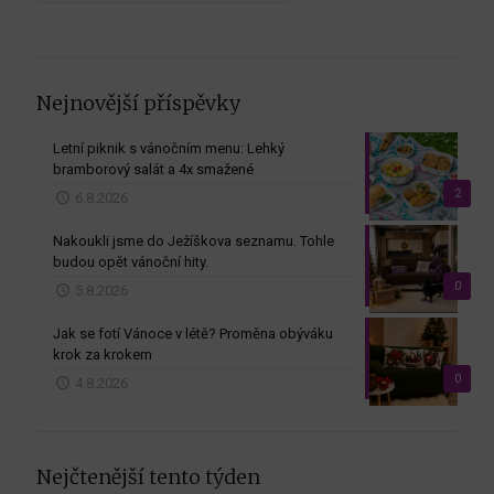
měsíců
Nejnovější příspěvky
Letní piknik s vánočním menu: Lehký
bramborový salát a 4x smažené
2
6.8.2026
Nakoukli jsme do Ježíškova seznamu. Tohle
budou opět vánoční hity.
0
5.8.2026
Jak se fotí Vánoce v létě? Proměna obýváku
krok za krokem
0
4.8.2026
Nejčtenější tento týden