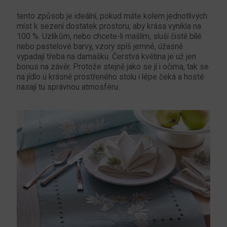
tento způsob je ideální, pokud máte kolem jednotlivých
míst k sezení dostatek prostoru, aby krása vynikla na
100 %. Uzlíkům, nebo chcete-li mašlím, sluší čistě bílé
nebo pastelové barvy, vzory spíš jemné, úžasně
vypadají třeba na damašku. Čerstvá květina je už jen
bonus na závěr. Protože stejně jako se jí i očima, tak se
na jídlo u krásně prostřeného stolu i lépe čeká a hosté
nasají tu správnou atmosféru.