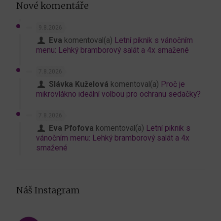
Nové komentáře
9.8.2026
Eva
komentoval(a)
Letní piknik s vánočním
menu: Lehký bramborový salát a 4x smažené
7.8.2026
Slávka Kuželová
komentoval(a)
Proč je
mikrovlákno ideální volbou pro ochranu sedačky?
7.8.2026
Eva Pfofova
komentoval(a)
Letní piknik s
vánočním menu: Lehký bramborový salát a 4x
smažené
Náš Instagram