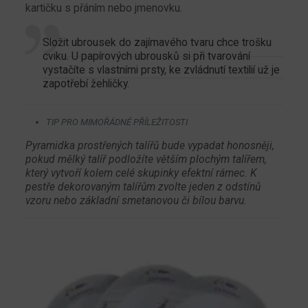
kartičku s přáním nebo jmenovku.
Složit ubrousek do zajímavého tvaru chce trošku
cviku. U papírových ubrousků si při tvarování
vystačíte s vlastními prsty, ke zvládnutí textilií už je
zapotřebí žehličky.
TIP PRO MIMOŘÁDNÉ PŘÍLEŽITOSTI
Pyramidka prostřených talířů bude vypadat honosněji,
pokud mělký talíř podložíte větším plochým talířem,
který vytvoří kolem celé skupinky efektní rámec. K
pestře dekorovaným talířům zvolte jeden z odstínů
vzoru nebo základní smetanovou či bílou barvu.