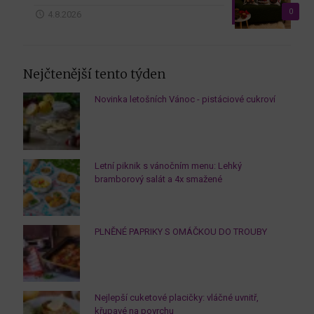
0
4.8.2026
Nejčtenější tento týden
Novinka letošních Vánoc - pistáciové cukroví
Letní piknik s vánočním menu: Lehký
bramborový salát a 4x smažené
PLNĚNÉ PAPRIKY S OMÁČKOU DO TROUBY
Nejlepší cuketové placičky: vláčné uvnitř,
křupavé na povrchu