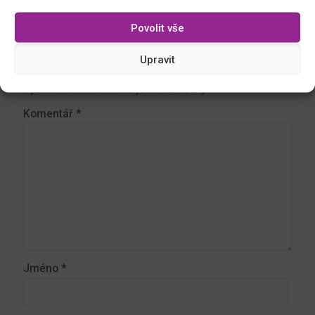
Povolit vše
Napsat komentář
Upravit
Vaše e-mailová adresa nebude zveřejněna.
Vyžadované informace jsou označeny
*
Komentář
*
Jméno
*