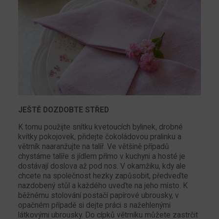
JEŠTĚ DOZDOBTE STŘED
K tomu použijte snítku kvetoucích bylinek, drobné
kvítky pokojovek, přidejte čokoládovou pralinku a
větrník naaranžujte na talíř. Ve většině případů
chystáme talíře s jídlem přímo v kuchyni a hosté je
dostávají doslova až pod nos. V okamžiku, kdy ale
chcete na společnost hezky zapůsobit, předveďte
nazdobený stůl a každého uveďte na jeho místo. K
běžnému stolování postačí papírové ubrousky, v
opačném případě si dejte práci s nažehlenými
látkovými ubrousky. Do cípků větrníku můžete zastrčit