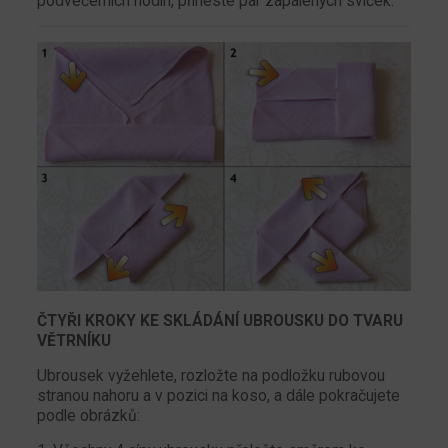
podvečerních hodin, přineste pár zapálených svíček.
ČTYŘI KROKY KE SKLÁDÁNÍ UBROUSKU DO TVARU
VĚTRNÍKU
Ubrousek vyžehlete, rozložte na podložku rubovou
stranou nahoru a v pozici na koso, a dále pokračujete
podle obrázků: