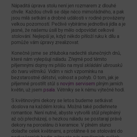
Nápaditá úprava stolu není jen rozmarem z dlouhé
chvíle. Každou chvíli se děje něco mimořádného, a pak
jsou milá setkání a drobné události v rodině provázeny
velkou pozorností. Pečlivě vybíráme jednotlivá jídla a je
jasné, že našemu úsilí by mělo odpovídat celkové
stolování. Nejlepší je, když někdo přiloží ruku k dílu a
pomůže vám úpravy zrealizovat.
Konečně jsme se zhluboka nadechli slunečných dnů,
které nám vylepšují náladu. Zřejmě pod těmito
příjemnými dojmy mi přišlo na mysl
skládání ubrousků
do tvaru větrníků.
Vidím v nich vzpomínku na
bezstarostné dětství, volnost a pohyb. O tom, jak je
příjemné prostřít stůl s
novým servisem
plným jarních
květin, už jsem
psala
. Větrníky se k němu výtečně hodí.
S květinovými dekory se letos budeme setkávat
doslova na každém kroku. Možná také podlehnete
romantice. Není nutné, abyste vytvořili stůl přeplněný
až oči přecházejí, o hezkou náladu se postarají právě
dekory na porcelánu či keramice. V plném slunci
dolaďte celek květinami, a protáhne-li se stolování do