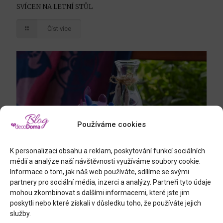
SVÍCEN NA LETNÍ STŮL
Číst více
Používáme cookies
K personalizaci obsahu a reklam, poskytování funkcí sociálních
médií a analýze naší návštěvnosti využíváme soubory cookie.
Informace o tom, jak náš web používáte, sdílíme se svými
partnery pro sociální média, inzerci a analýzy. Partneři tyto údaje
16.6.2026
mohou zkombinovat s dalšími informacemi, které jste jim
TŘI NÁPADY PRO UBROUSKY A RYCHLÉ LETNÍ STOLOVÁNÍ
poskytli nebo které získali v důsledku toho, že používáte jejich
služby.
Číst více