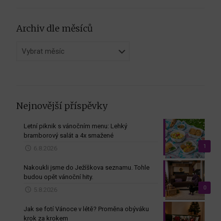
Archiv dle měsíců
Archiv
dle
měsíců
Nejnovější příspěvky
Letní piknik s vánočním menu: Lehký
bramborový salát a 4x smažené
1
6.8.2026
Nakoukli jsme do Ježíškova seznamu. Tohle
budou opět vánoční hity.
0
5.8.2026
Jak se fotí Vánoce v létě? Proměna obýváku
krok za krokem