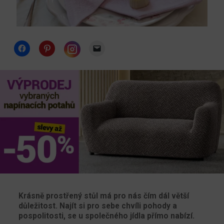
Click
Click
Click
to
to
to
share
share
email
Click
on
on
a
to
Facebook
Pinterest
link
share
(Opens
(Opens
to
on
in
in
a
Instagram
new
new
friend
(Opens
window)
window)
(Opens
in
in
new
new
window)
window)
Krásně prostřený stůl má pro nás čím dál větší
důležitost. Najít si pro sebe chvíli pohody a
pospolitosti, se u společného jídla přímo nabízí.