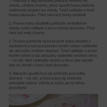
1. Všechny 4 cípy ubrousku přeložte směrem ke
středu, vznikne čtverec, jehož spodní hranu přeložte
vodorovně směrem ke středu. Totéž udělejte s horní
hranou ubrousku. Před vámi leží široký obdélník.
2. Pravou hranu obdélníku přeložte vertikálně ke
středu, totéž udělejte s levou hranou ubrousku. Před
vámi leží malý čtverec.
3. Čtverec pootočte na koso proti sobě (shodně s
obrázkem) a nyní pod pravým horním rohem vytáhněte
cíp ubrousku směrem doprava. Totéž udělejte s levým
horním rohem a cíp ubrousku vytáhněte směrem vlevo
– viz obr. Nyní vytáhněte vpravo a vlevo oba spodní
cípy ve shodě s horní částí ubrousku.
4. Nakonec spodní levý cíp přehněte pravoúhle
doprava – viz obr., a horní pravý cíp přehněte
pravoúhle doleva. Větrník je hotov, jen ho lehce
přežehlete.