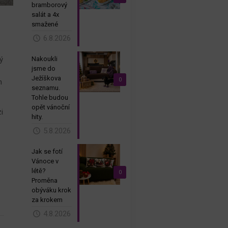
bramborový
salát a 4x
smažené
6.8.2026
Nakoukli
ý
jsme do
e
Ježíškova
0
h
seznamu.
Tohle budou
opět vánoční
i
hity.
5.8.2026
Jak se fotí
Vánoce v
létě?
0
Proměna
obýváku krok
za krokem
4.8.2026