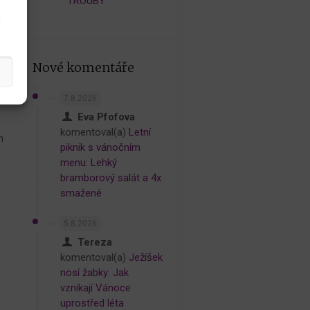
TROUBY
h
Nové komentáře
7.8.2026
Eva Pfofova
komentoval(a)
Letní
h
piknik s vánočním
menu: Lehký
bramborový salát a 4x
smažené
5.8.2026
Tereza
komentoval(a)
Ježíšek
nosí žabky: Jak
vznikají Vánoce
uprostřed léta