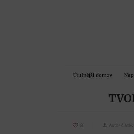
Útulnější domov
Nap
TVO
8
Autor článku