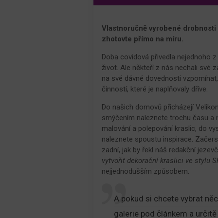
Vlastnoručně vyrobené drobnosti d
zhotovte přímo na míru.
Doba covidová přivedla nejednoho z n
život. Ale někteří z nás nechali své z
na své dávné dovednosti vzpomínat, 
činností, které je naplňovaly dříve.
Do našich domovů přicházejí Velikono
smýčením naleznete trochu času a na
malování a polepování kraslic, do v
naleznete spoustu inspirace. Začerst
zadní, jak by řekl náš redakční jezevč
vytvořit
dekorační kraslici ve stylu 
nejjednodušším způsobem.
A pokud si chcete vybrat něc
galerie pod článkem a určit