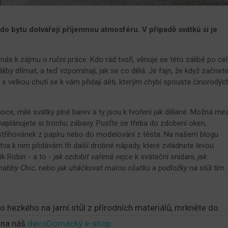
o bytu dotvářejí příjemnou atmosféru. V případě svátků si je
ás k zájmu o ruční práce. Kdo rád tvoří, věnuje se této zálibě po cel
áliby dřímat, a teď vzpomínají, jak se co dělá. Je fajn, že když začnet
s velkou chutí se k vám přidají děti, kterým chybí spousta činorodýc
ce, milé svátky plné barev a ty jsou k tvoření jak dělané. Možná mez
plánujete si trochu zábavy. Pusťte se třeba do zdobení oken,
ystřihovánek z papíru nebo do modelování z těsta. Na našem blogu
va k nim přidávám tři další drobné nápady, které zvládnete levou
ík Robin - a to -
jak ozdobit vařená vejce
k sváteční snídani,
jak
Shabby Chic,
nebo
jak uháčkovat malou ošatku a podložky
na stůl tím
o hezkého na jarní stůl z přírodních materiálů, mrkněte do
ě na náš
decoDomácký e-shop.