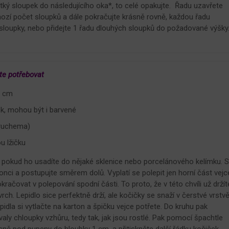
tký sloupek do následujícího oka*, to celé opakujte. Řadu uzavřete
zí počet sloupků a dále pokračujte krásně rovně, každou řadu
 sloupky, nebo přidejte 1 řadu dlouhých sloupků do požadované výšky
te potřebovat
8 cm
ek, mohou být i barvené
(Druchema)
u lžičku
 pokud ho usadíte do nějaké sklenice nebo porcelánového kelímku. 
ci a postupujte směrem dolů. Vyplatí se polepit jen horní část vejc
račovat v polepování spodní části. To proto, že v této chvíli už držít
ch. Lepidlo sice perfektně drží, ale kočičky se snaží v čerstvé vrstv
idla si vytlačte na karton a špičku vejce potřete. Do kruhu pak
valy chloupky vzhůru, tedy tak, jak jsou rostlé. Pak pomocí špachtle