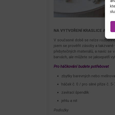
an
kte
slu
NA VYTVOŘENÍ KRASLICE A PRO
V současné době se nelze rozběhnou
jsem se prověřit zásoby a takzvaně 
přebytečných materiálů, a navíc se 
barvách, ale můžete se jaksepatří vy
Pro háčkování budete potřebovat
zbytky barevných nebo melírovaný
háček č. 0 / pro silné příze č. 5-
zavírací špendlík
jehlu a nit
Podložky