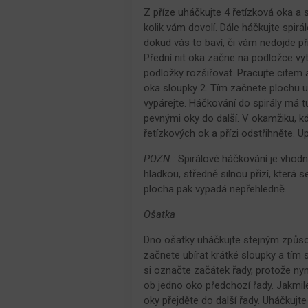
Z příze uháčkujte 4 řetízková oka a s
kolik vám dovolí. Dále háčkujte spir
dokud vás to baví, či vám nedojde př
Přední nit oka začne na podložce vyt
podložky rozšiřovat. Pracujte citem
oka sloupky 2. Tím začnete plochu u
vypárejte. Háčkování do spirály má 
pevnými oky do další. V okamžiku, 
řetízkových ok a přízi odstřihněte. Up
POZN.:
Spirálové háčkování je vhodn
hladkou, středně silnou přízí, která
plocha pak vypadá nepřehledně.
Ošatka
Dno ošatky uháčkujte stejným způso
začnete ubírat krátké sloupky a tím
si označte začátek řady, protože nyn
ob jedno oko předchozí řady. Jakmil
oky přejděte do další řady. Uháčkujte