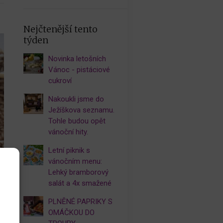
Nejčtenější tento
týden
Novinka letošních
Vánoc - pistáciové
cukroví
Nakoukli jsme do
Ježíškova seznamu.
Tohle budou opět
vánoční hity.
Letní piknik s
vánočním menu:
Lehký bramborový
salát a 4x smažené
PLNĚNÉ PAPRIKY S
OMÁČKOU DO