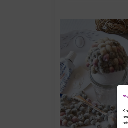
K p
an
náš