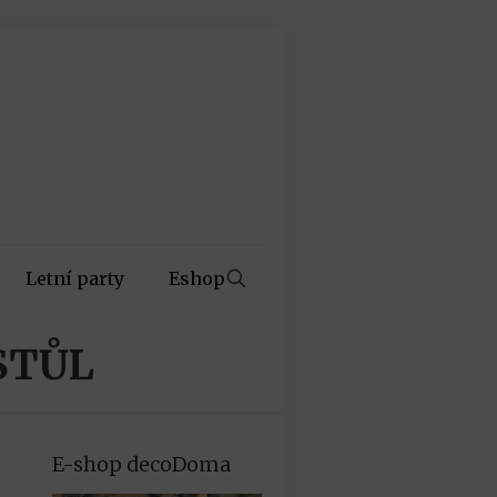
Letní party
Eshop
STŮL
E-shop decoDoma