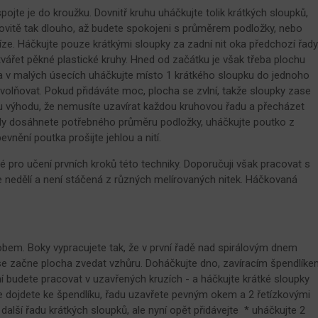
pojte je do kroužku. Dovnitř kruhu uháčkujte tolik krátkých sloupků,
álovitě tak dlouho, až budete spokojeni s průměrem podložky, nebo
íze. Háčkujte pouze krátkými sloupky za zadní nit oka předchozí řady
vářet pěkné plastické kruhy. Hned od začátku je však třeba plochu
 a v malých úsecích uháčkujte místo 1 krátkého sloupku do jednoho
volňovat. Pokud přidáváte moc, plocha se zvlní, takže sloupky zase
tu výhodu, že nemusíte uzavírat každou kruhovou řadu a přecházet
kdy dosáhnete potřebného průměru podložky, uháčkujte poutko z
evnění poutka prošijte jehlou a nití.
é pro učení prvních kroků této techniky. Doporučuji však pracovat s
 se nedělí a není stáčená z různých melírovaných nitek. Háčkovaná
bem. Boky vypracujete tak, že v první řadě nad spirálovým dnem
 se začne plocha zvedat vzhůru. Doháčkujte dno, zavíracím špendlík
í budete pracovat v uzavřených kruzích - a háčkujte krátké sloupky
e dojdete ke špendlíku, řadu uzavřete pevným okem a 2 řetízkovými
 další řadu krátkých sloupků, ale nyní opět přidávejte * uháčkujte 2