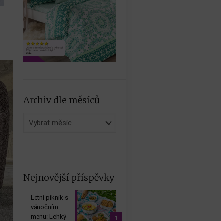
Archiv dle měsíců
Archiv
dle
měsíců
Nejnovější příspěvky
Letní piknik s
vánočním
menu: Lehký
1