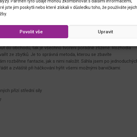
alýzy. Partneři tyto údaje mohou zkombinovat s dalšími informacemi,
ré jste jim poskytli nebo které získali v důsledku toho, že používáte jejic
žby.
Povolit vše
Upravit
 HÁČKOVÁNÍ SI PŘIPRAVTE
t do obchodů, tak je všechno tvoření pořádně ztížené. Rozhodla
vařit ze zbytků. Je to správná metoda, kterou se zbavíte
vám rozběhne fantazie, jak s nimi naložit. Sáhla jsem po jednoduchýc
řádit a zvláště při háčkování hýřit všemi možnými barvičkami:
ch přízí střední síly
7