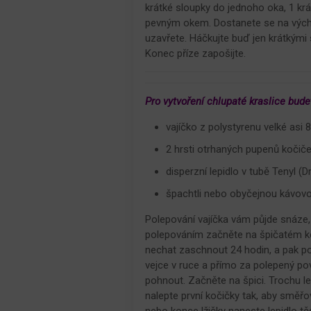
krátké sloupky do jednoho oka, 1 krá
pevným okem. Dostanete se na výcho
uzavřete. Háčkujte buď jen krátkými
Konec příze zapošijte.
Pro vytvoření chlupaté kraslice bude
vajíčko z polystyrenu velké asi 
2 hrsti otrhaných pupenů kočič
disperzní lepidlo v tubě Tenyl 
špachtli nebo obyčejnou kávovo
Polepování vajíčka vám půjde snáze,
polepováním začněte na špičatém kon
nechat zaschnout 24 hodin, a pak pok
vejce v ruce a přímo za polepený povr
pohnout. Začněte na špici. Trochu lep
nalepte první kočičky tak, aby směřo