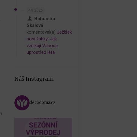
4.8.2026
Bohumíra
.
Skalová
komentoval(a)
Ježíšek
nosí žabky: Jak
vznikají Vánoce
uprostřed léta
Náš Instagram
decodoma.cz
em