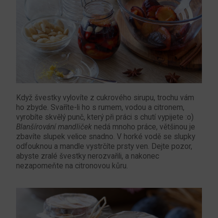
Když švestky vylovíte z cukrového sirupu, trochu vám
ho zbyde. Svaříte-li ho s rumem, vodou a citronem,
vyrobíte skvělý punč, který při práci s chutí vypijete :o)
Blanšírování mandliček
nedá mnoho práce, většinou je
zbavíte slupek velice snadno. V horké vodě se slupky
odfouknou a mandle vystrčíte prsty ven. Dejte pozor,
abyste zralé švestky nerozvařili, a nakonec
nezapomeňte na citronovou kůru.