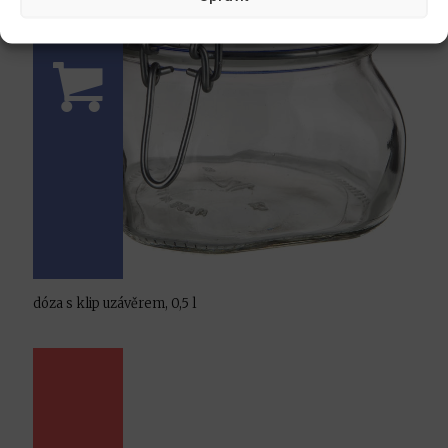
dóza s klip uzávěrem, 0,5 l