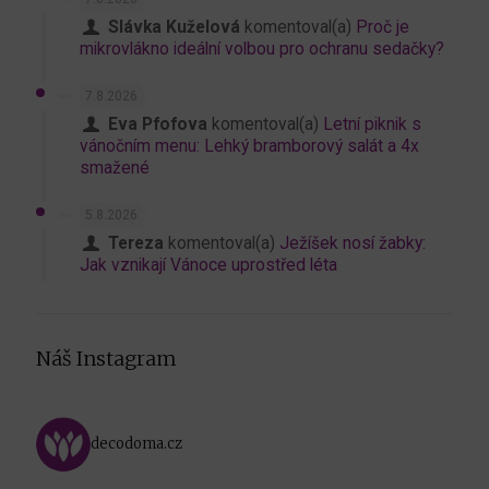
Slávka Kuželová
komentoval(a)
Proč je
mikrovlákno ideální volbou pro ochranu sedačky?
7.8.2026
Eva Pfofova
komentoval(a)
Letní piknik s
vánočním menu: Lehký bramborový salát a 4x
smažené
5.8.2026
Tereza
komentoval(a)
Ježíšek nosí žabky:
Jak vznikají Vánoce uprostřed léta
Náš Instagram
decodoma.cz