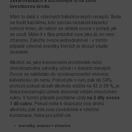
zavařovačkách a uschovejte si na zimu
švestkovou úrodu.
Mám tu další z výtečných babičkovských receptů. Bude
se hodit každému, kdo zavčas nezaložil klasický
rumový hrnec
, do něhož se skládá ovoce v pořadí, jak
se urodí. Máte-li v říjnu prázdné ruce jako já, nic není
ztraceno. Založte ovoce jednodruhové - v tomto
případě výtečné švestky, kterých je dosud všude
dostatek.
Alkohol se, jako konzervační prostředek ničící
choroboplodné zárodky, užíval i v dobách minulých.
Ovoce se nakládalo do vysokoprocentní vínovice,
kalvádosu i do rumu. Pokud jde o rum, pak do 54%,
protože pokud obsah alkoholu snížíte na 42 či 38
%,
je
třeba konzervující účinek dorovnat větším množstvím
cukru. V tomto případě počítáme vždy
na 2 díly ovoce
1 díl cukru.
Pokud máte k dispozici více druhů
alkoholu, pak zde jsou osvědčené a výtečné
kombinace, třeba pro příští rok:
meruňky, ananas + vínovice