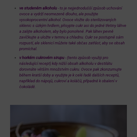
ve studeném alkoholu
- to je nejjednodušší způsob uchování
ovoce a vydrží neomezeně dlouho, ale použijte
vysokoprocentní alkohol. Ovoce vložte do sterilizovaných
sklenic s úzkým hrdlem, přisypte cukr asi do jedné třetiny láhve
a zalijte alkoholem, aby bylo ponořené. Pak láhev pevně
zavíčkujte a uložte v temnu a chladnu. Cukr se postupně sám
rozpustí, ale sklenicí můžete také občas zatřást, aby se obsah
promíchal.
v horkém cukrovém sirupu
- (tento způsob využiji pro
následující recept) kdy nižší obsah alkoholu v destilátu
dorovnáte větším množstvím cukru. Ovoce pak zkonzumujte
během kratší doby a využijte je k celé řadě dalších receptů,
například do nápojů, cukroví a koláčů, případně k obalení v
čokoládě.