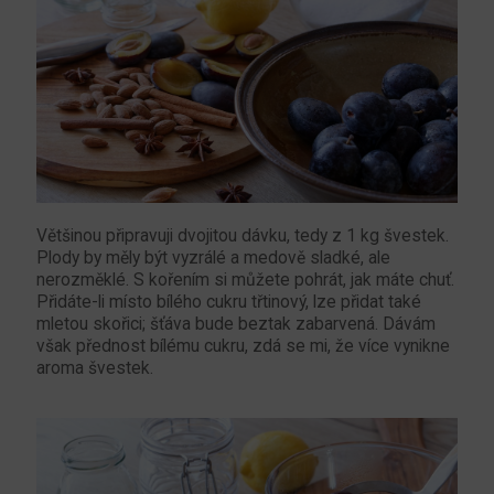
Většinou připravuji dvojitou dávku, tedy z 1 kg švestek.
Plody by měly být vyzrálé a medově sladké, ale
nerozměklé. S kořením si můžete pohrát, jak máte chuť.
Přidáte-li místo bílého cukru třtinový, lze přidat také
mletou skořici; šťáva bude beztak zabarvená. Dávám
však přednost bílému cukru, zdá se mi, že více vynikne
aroma švestek.