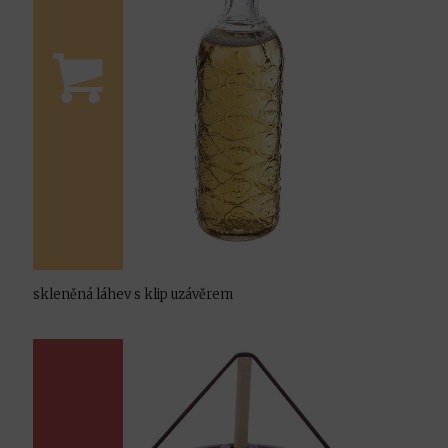
skleněná láhev s klip uzávěrem