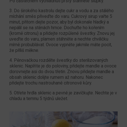
Po částečném vychladnutí prsty stáhněte slupky.
3. Do širokého kastrolu dejte cukr a vodu a za stálého
míchání směs přiveďte do varu. Cukrový sirup vařte 5
minut, přitom dejte pozor, aby byl dokonale hladký a
nepálil se na stěnách hrnce. Dochuťte ho kořením
(kromě citronu) a přidejte rozpůlené švestky. Znovu jej
uveďte do varu, plamen stáhněte a nechte chviličku
mírně probublávat. Ovoce vypněte jakmile máte pocit,
že příliš měkne.
4. Pěnovačkou rozdělte švestky do sterilizovaných
sklenic. Naplňte je do poloviny, přidejte mandle a ovoce
dorovnejte asi do dvou třetin. Znovu přidejte mandle a
obsah sklenic dolijte rumem až nahoru. Nakonec
přidejte trochu nastrouhané citronové kůry.
5. Otřete hrdla sklenic a pevně je zavíčkujte. Nechte je v
chladu a temnu 5 týdnů uležet.