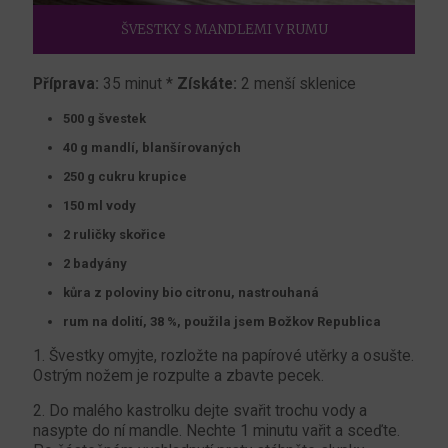
ŠVESTKY S MANDLEMI V RUMU
Příprava:
35 minut *
Získáte:
2 menší sklenice
500 g švestek
40 g mandlí, blanšírovaných
250 g cukru krupice
150 ml vody
2 ruličky skořice
2 badyány
kůra z poloviny bio citronu, nastrouhaná
rum na dolití, 38 %, použila jsem Božkov Republica
1. Švestky omyjte, rozložte na papírové utěrky a osušte.
Ostrým nožem je rozpulte a zbavte pecek.
2. Do malého kastrolku dejte svařit trochu vody a
nasypte do ní mandle. Nechte 1 minutu vařit a sceďte.