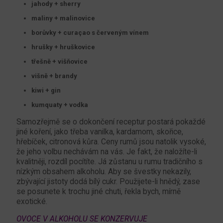
jahody + sherry
maliny + malinovice
borůvky + curaçao s červeným vínem
hrušky + hruškovice
třešně + višňovice
višně + brandy
kiwi + gin
kumquaty + vodka
Samozřejmě se o dokončení receptur postará pokaždé
jiné koření, jako třeba vanilka, kardamom, skořice,
hřebíček, citronová kůra. Ceny rumů jsou natolik vysoké,
že jeho volbu nechávám na vás. Je fakt, že naložíte-li
kvalitněji, rozdíl pocítíte. Já zůstanu u rumu tradičního s
nízkým obsahem alkoholu. Aby se švestky nekazily,
zbývající jistoty dodá bílý cukr. Použijete-li hnědý, zase
se posunete k trochu jiné chuti, řekla bych, mírně
exotické.
OVOCE V ALKOHOLU SE KONZERVUJE