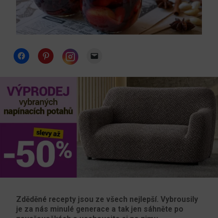
Click
Click
Click
to
to
to
share
share
email
Click
on
on
a
to
Facebook
Pinterest
link
share
(Opens
(Opens
to
on
in
in
a
Instagram
new
new
friend
(Opens
window)
window)
(Opens
in
in
new
new
window)
window)
Zděděné recepty jsou ze všech nejlepší. Vybrousily
je za nás minulé generace a tak jen sáhněte po