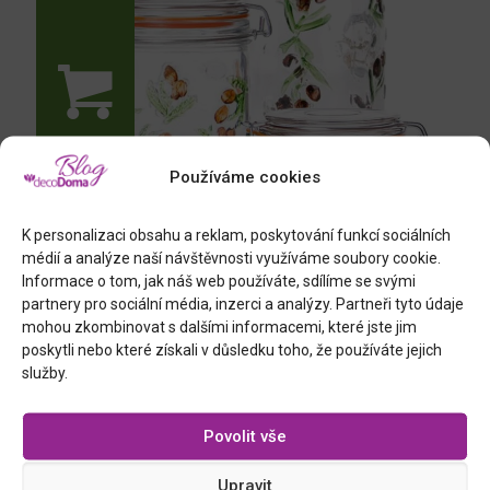
Používáme cookies
K personalizaci obsahu a reklam, poskytování funkcí sociálních
médií a analýze naší návštěvnosti využíváme soubory cookie.
Informace o tom, jak náš web používáte, sdílíme se svými
partnery pro sociální média, inzerci a analýzy. Partneři tyto údaje
mohou zkombinovat s dalšími informacemi, které jste jim
skleněné dózy s klip uzávěrem
poskytli nebo které získali v důsledku toho, že používáte jejich
služby.
Povolit vše
Upravit