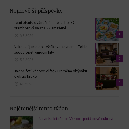
Nejnovější příspěvky
Letní piknik s vánočním menu: Lehký
bramborový salát a 4x smažené
1
6.8.2026
Nakoukli jsme do Ježíškova seznamu. Tohle
budou opět vánoční hity.
0
5.8.2026
Jak se fotí Vánoce v létě? Proměna obýváku
krok za krokem
0
4.8.2026
Nejčtenější tento týden
Novinka letošních Vánoc - pistáciové cukroví