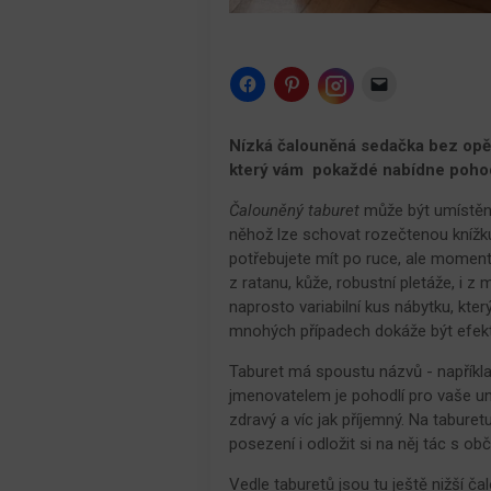
Click
Click
Click
to
to
to
share
share
email
Click
on
on
a
to
Facebook
Pinterest
link
share
Nízká čalouněná sedačka bez opěr
(Opens
(Opens
to
on
in
in
a
který vám pokaždé nabídne pohod
Instagram
new
new
friend
(Opens
window)
window)
(Opens
in
in
Čalouněný taburet
může být umístěn 
new
new
window)
něhož lze schovat rozečtenou knížku, č
window)
potřebujete mít po ruce, ale momen
z ratanu, kůže, robustní pletáže, i z
naprosto variabilní kus nábytku, kte
mnohých případech dokáže být efek
Taburet má spoustu názvů - napříkla
jmenovatelem je pohodlí pro vaše u
zdravý a víc jak příjemný. Na tabur
posezení i odložit si na něj tác s ob
Vedle taburetů jsou tu ještě nižší č