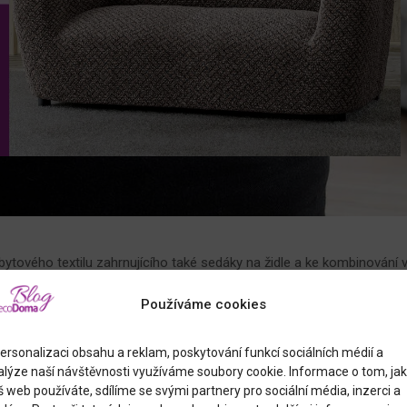
 bytového textilu zahrnujícího také sedáky na židle a ke kombinování 
 tkaný koberec. Využijete ho jako taburet pro unavené nohy, ale klidn
osezení. Výrobek je zpevněný prošíváním a je lehký, takže ho
Používáme cookies
 barvě hořčice dodává černobílé kombinaci tkanin důležitý akcent,
íte.
ersonalizaci obsahu a reklam, poskytování funkcí sociálních médií a
alýze naší návštěvnosti využíváme soubory cookie. Informace o tom, jak
 web používáte, sdílíme se svými partnery pro sociální média, inzerci a