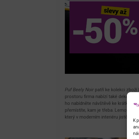
Puf Beely Noir
patří ke kolekci zboží
prostoru firma nabízí také dekorační
ho nabídněte návštěvě ke krátkému p
přemístíte, kam je třeba. Lemování v
který v moderním interiéru jistě zúroč
K p
an
náš