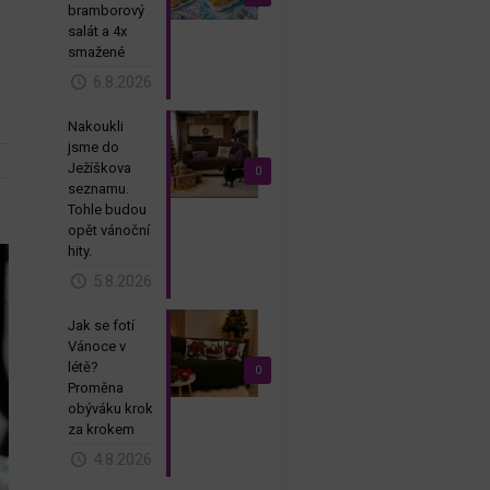
bramborový
salát a 4x
smažené
.
6.8.2026
Nakoukli
jsme do
Ježíškova
0
seznamu.
Tohle budou
opět vánoční
hity.
5.8.2026
Jak se fotí
Vánoce v
létě?
0
Proměna
obýváku krok
za krokem
4.8.2026