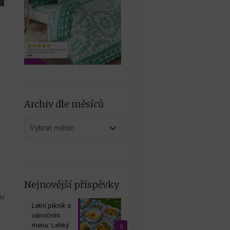
Archiv dle měsíců
Archiv
dle
měsíců
Nejnovější příspěvky
mu
Letní piknik s
vánočním
menu: Lehký
r
0