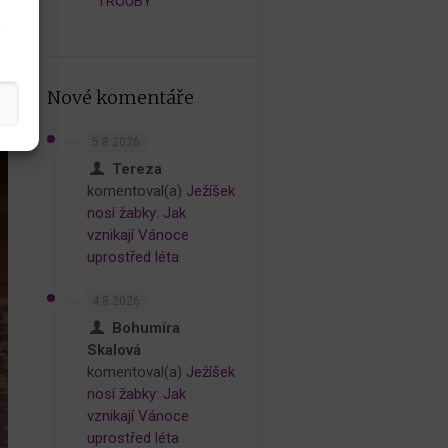
TROUBY
h
Nové komentáře
5.8.2026
Tereza
komentoval(a)
Ježíšek
nosí žabky: Jak
vznikají Vánoce
uprostřed léta
4.8.2026
Bohumíra
Skalová
komentoval(a)
Ježíšek
nosí žabky: Jak
vznikají Vánoce
uprostřed léta