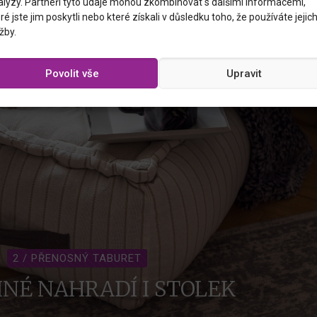
alýzy. Partneři tyto údaje mohou zkombinovat s dalšími informacemi,
ré jste jim poskytli nebo které získali v důsledku toho, že používáte jejic
žby.
Povolit vše
Upravit
2 / PŘENOSNÝ TABURET
INÉ NAHRADÍ I STOLEK