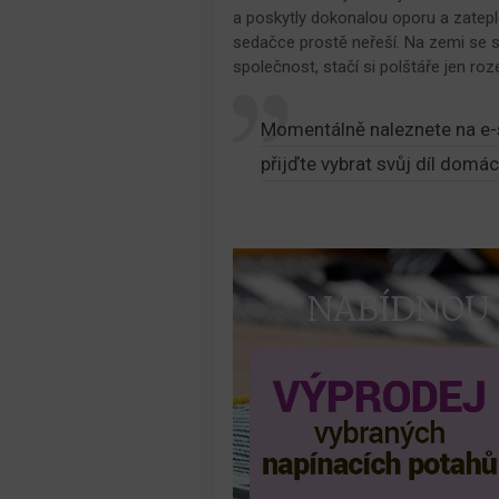
a poskytly dokonalou oporu a zateplení
sedačce prostě neřeší. Na zemi se sk
společnost, stačí si polštáře jen roz
Momentálně naleznete na e
přijďte vybrat svůj díl domá
NABÍDNOU 