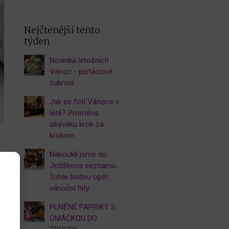
Nejčtenější tento
týden
Novinka letošních
Vánoc - pistáciové
cukroví
Jak se fotí Vánoce v
létě? Proměna
obýváku krok za
krokem
v
Nakoukli jsme do
ě
Ježíškova seznamu.
Tohle budou opět
vánoční hity.
PLNĚNÉ PAPRIKY S
OMÁČKOU DO