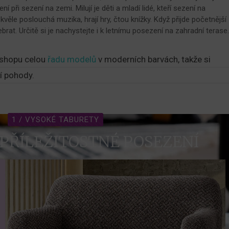
 při sezení na zemi. Milují je děti a mladí lidé, kteří sezení na
věle poslouchá muzika, hrají hry, čtou knížky. Když přijde početnější
ebrat. Určitě si je nachystejte i k letnímu posezení na zahradní terase
-shopu celou
řadu modelů
v moderních barvách, takže si
cí pohody.
1 / VYSOKÉ TABURETY
PŘÍLEŽITOSTNÉ POSEZENÍ