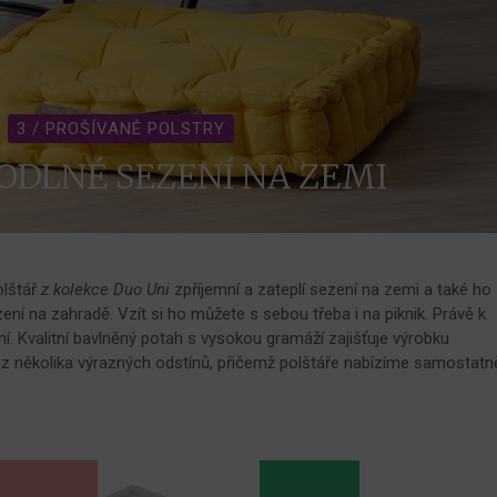
3 / PROŠÍVANÉ POLSTRY
ODLNÉ SEZENÍ NA ZEMI
olštář
z kolekce Duo Uni
zpříjemní a zateplí sezení na zemi a také ho
zení na zahradě. Vzít si ho můžete s sebou třeba i na piknik. Právě k
. Kvalitní bavlněný potah s vysokou gramáží zajišťuje výrobku
 z několika výrazných odstínů, přičemž polštáře nabízíme samostatn