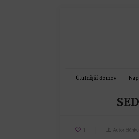
Útulnější domov
Nap
SED
1
Autor článku