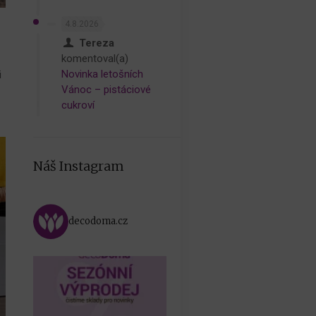
4.8.2026
Tereza
komentoval(a)
Novinka letošních
i
Vánoc – pistáciové
cukroví
Náš Instagram
decodoma.cz