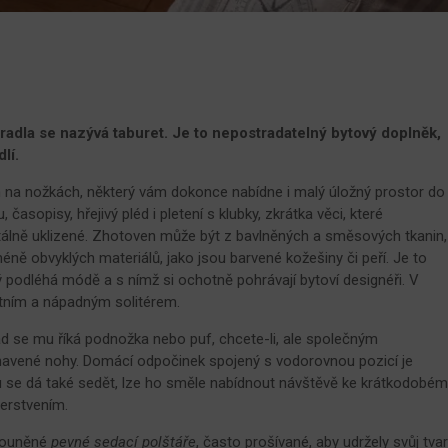
adla se nazývá taburet. Je to nepostradatelný bytový doplněk,
lí.
na nožkách, některý vám dokonce nabídne i malý úložný prostor do
asopisy, hřejivý pléd i pletení s klubky, zkrátka věci, které
tálně uklizené. Zhotoven může být z bavlněných a směsových tkanin,
 méně obvyklých materiálů, jako jsou barvené kožešiny či peří. Je to
rý podléhá módě a s nímž si ochotně pohrávají bytoví designéři. V
tním a nápadným solitérem.
d se mu říká podnožka nebo puf, chcete-li, ale společným
navené nohy. Domácí odpočinek spojený s vodorovnou pozicí je
etu se dá také sedět, lze ho směle nabídnout návštěvě ke krátkodobé
čerstvením.
alouněné
pevné sedací polštáře
, často prošívané, aby udržely svůj tva