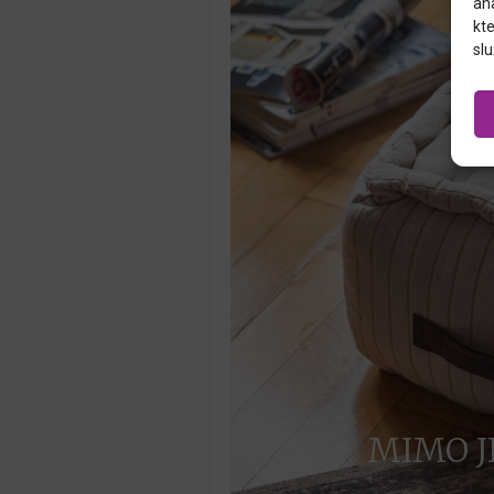
an
kte
slu
MIMO J