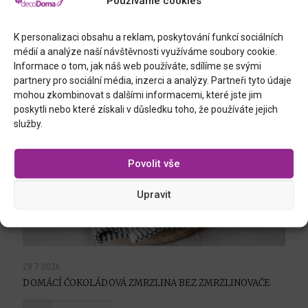
Používáme cookies
K personalizaci obsahu a reklam, poskytování funkcí sociálních
médií a analýze naší návštěvnosti využíváme soubory cookie.
Podobné příspěvky
Informace o tom, jak náš web používáte, sdílíme se svými
partnery pro sociální média, inzerci a analýzy. Partneři tyto údaje
mohou zkombinovat s dalšími informacemi, které jste jim
poskytli nebo které získali v důsledku toho, že používáte jejich
služby.
Povolit vše
Upravit
28.7.2026
DOMÁCÍ ČOKOLÁDOVÁ ZMRZLINA BEZ ZMRZLINOVAČE