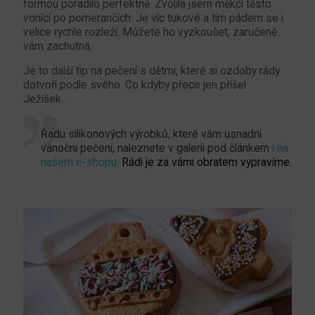
formou poradilo perfektně. Zvolila jsem měkčí těsto
vonící po pomerančích. Je víc tukové a tím pádem se i
velice rychle rozleží. Můžete ho vyzkoušet, zaručeně
vám zachutná.
Je to další tip na pečení s dětmi, které si ozdoby rády
dotvoří podle svého. Co kdyby přece jen přišel
Ježíšek...
Řadu silikonových výrobků, které vám usnadní
vánoční pečení, naleznete v galerii pod článkem
i na
našem e-shopu.
Rádi je za vámi obratem vypravíme.