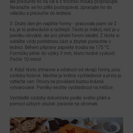
ale přesuňte ho na vál a s trochou mouky propracujte.
Nesnažte se ho příliš podsypávat, zpracujte ho do
válečku a přesuňte do lednice.
3. Druhý den jím naplňte formy - pracovala jsem se 2
ks, je to jednodušší a rychlejší. Těsto je měkčí, než je u
perníku obvyklé, ale pro plnění forem ideální. Z těsta si
oddělte vždy potřebnou část a zbytek ponechte v
lednici. Během přípravy zapněte troubu na 175 °C.
Formičky plňte do výšky 3 mm, těsto hodně vyskočí.
Pečte 10 minut.
4. Když těsto ztmavne a odskočí od okrajů formy, jsou
ozdoby hotové. Nechte je krátce vychladnout a prsty je
vytlačte ven. Otvory na pověšení budou krásně
vytvarované. Perníky nechte vychladnout na mřížce.
Vychladlé ozdoby dokončete podle svého přání a
pomocí úzkých stužek zavěste na stromek.