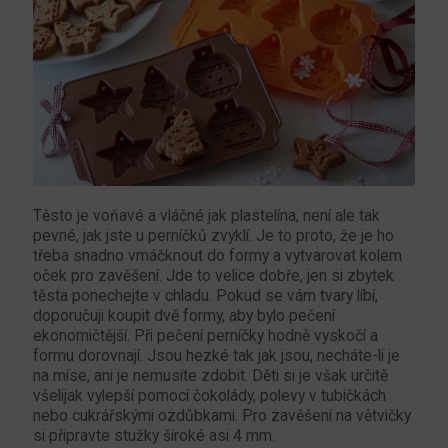
Těsto je voňavé a vláčné jak plastelína, není ale tak
pevné, jak jste u perníčků zvyklí. Je to proto, že je ho
třeba snadno vmáčknout do formy a vytvarovat kolem
oček pro zavěšení. Jde to velice dobře, jen si zbytek
těsta ponechejte v chladu. Pokud se vám tvary líbí,
doporučuji koupit dvě formy, aby bylo pečení
ekonomičtější. Při pečení perníčky hodně vyskočí a
formu dorovnají. Jsou hezké tak jak jsou, necháte-li je
na míse, ani je nemusíte zdobit. Děti si je však určitě
všelijak vylepší pomocí čokolády, polevy v tubičkách
nebo cukrářskými ozdůbkami. Pro zavěšení na větvičky
si připravte stužky široké asi 4 mm.