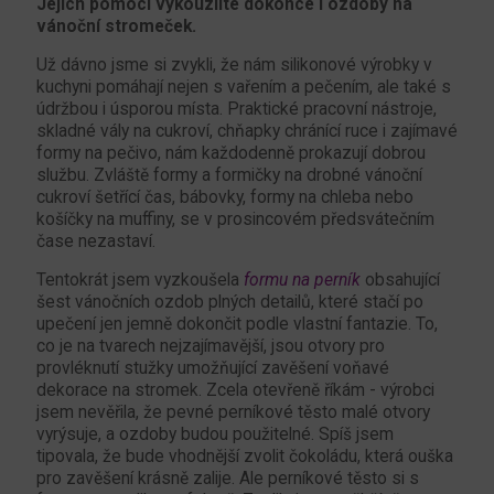
Jejich pomocí vykouzlíte dokonce i ozdoby na
vánoční stromeček.
Už dávno jsme si zvykli, že nám silikonové výrobky v
kuchyni pomáhají nejen s vařením a pečením, ale také s
údržbou i úsporou místa. Praktické pracovní nástroje,
skladné vály na cukroví, chňapky chránící ruce i zajímavé
formy na pečivo, nám každodenně prokazují dobrou
službu. Zvláště formy a formičky na drobné vánoční
cukroví šetřící čas, bábovky, formy na chleba nebo
košíčky na muffiny, se v prosincovém předsvátečním
čase nezastaví.
Tentokrát jsem vyzkoušela
formu na perník
obsahující
šest vánočních ozdob plných detailů, které stačí po
upečení jen jemně dokončit podle vlastní fantazie. To,
co je na tvarech nejzajímavější, jsou otvory pro
provléknutí stužky umožňující zavěšení voňavé
dekorace na stromek. Zcela otevřeně říkám - výrobci
jsem nevěřila, že pevné perníkové těsto malé otvory
vyrýsuje, a ozdoby budou použitelné. Spíš jsem
tipovala, že bude vhodnější zvolit čokoládu, která ouška
pro zavěšení krásně zalije. Ale perníkové těsto si s