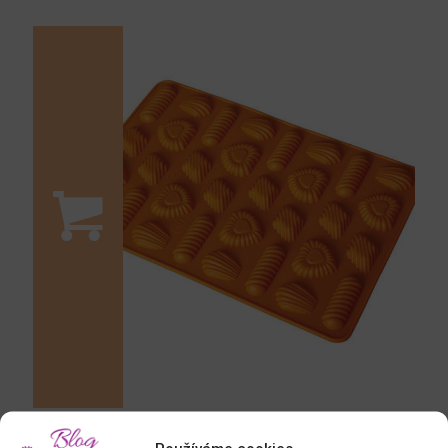
MIX TVARŮ na tlapky, 32 ks