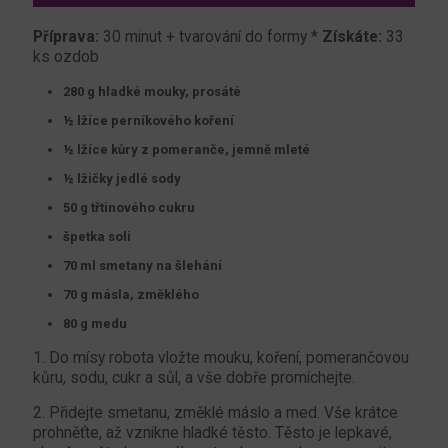
Příprava:
30 minut + tvarování do formy *
Získáte:
33
ks ozdob
280 g hladké mouky, prosáté
½ lžíce perníkového koření
½ lžíce kůry z pomeranče, jemně mleté
½ lžičky jedlé sody
50 g třtinového cukru
špetka soli
70 ml smetany na šlehání
70 g másla, změklého
80 g medu
1. Do mísy robota vložte mouku, koření, pomerančovou
kůru, sodu, cukr a sůl, a vše dobře promíchejte.
2. Přidejte smetanu, změklé máslo a med. Vše krátce
prohněťte, až vznikne hladké těsto. Těsto je lepkavé,