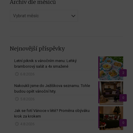
Archiv dle měsíců
Archiv
dle
měsíců
Nejnovější příspěvky
Letní piknik s vánočním menu: Lehký
bramborový salát a 4x smažené
2
6.8.2026
Nakoukli jsme do Ježíškova seznamu. Tohle
budou opět vánoční hity.
0
5.8.2026
Jak se fotí Vánoce v létě? Proměna obýváku
krok za krokem
0
4.8.2026