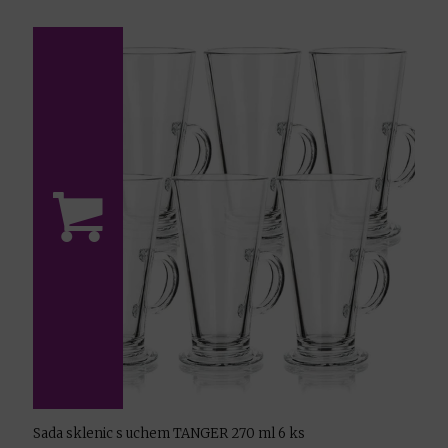
Sada sklenic s uchem TANGER 270 ml 6 ks