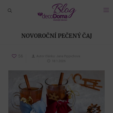
NOVOROČNÍ PEČENÝ ČAJ
56
Autor článku:
Jana Pippichova
18.1.2026