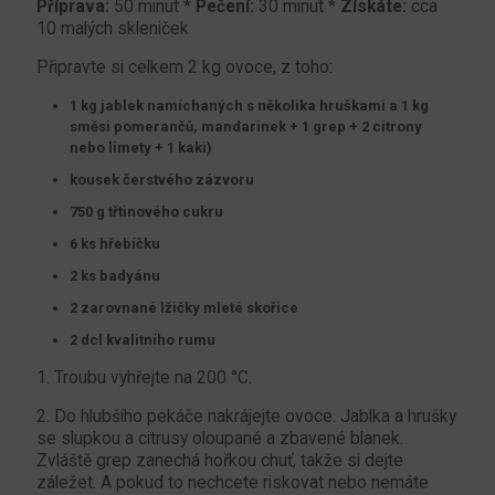
Příprava:
50 minut *
Pečení:
30 minut *
Získáte:
cca
10 malých skleniček
Připravte si celkem 2 kg ovoce, z toho:
1 kg jablek namíchaných s několika hruškami a 1 kg
směsi pomerančů, mandarinek + 1 grep + 2 citrony
nebo limety + 1 kaki)
kousek čerstvého zázvoru
750 g třtinového cukru
6 ks hřebíčku
2 ks badyánu
2 zarovnané lžičky mleté skořice
2 dcl kvalitního rumu
1. Troubu vyhřejte na 200 °C.
2. Do hlubšího pekáče nakrájejte ovoce. Jablka a hrušky
se slupkou a citrusy oloupané a zbavené blanek.
Zvláště grep zanechá hořkou chuť, takže si dejte
záležet. A pokud to nechcete riskovat nebo nemáte