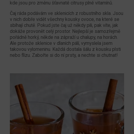
kde jsou pro změnu šťavnaté citrusy plné vitamínů.
Čaj ráda podávám ve sklenicích z robustního skla. Jsou
v nich dobře vidět všechny kousky ovoce, na které se
sbíhají chutě. Pokud jste čaj už někdy pili, pak víte, jak
dokáže provonět celý prostor. Nejlepší je samozřejmě
pořádně horký, někde na zápraží u chalupy, na horách.
Ale protože sklenice v dlaních pálí, vymyslela jsem
takovou vylomeninu. Každá dostala šálu z kousku plsti
nebo flízu. Zabořte si do ní prsty, a nechte si chutnat!