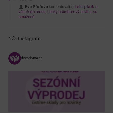
7.8.2026
Eva Pfofova
komentoval(a)
Letní piknik s
vánočním menu: Lehký bramborový salát a 4x
smažené
Náš Instagram
decodoma.cz