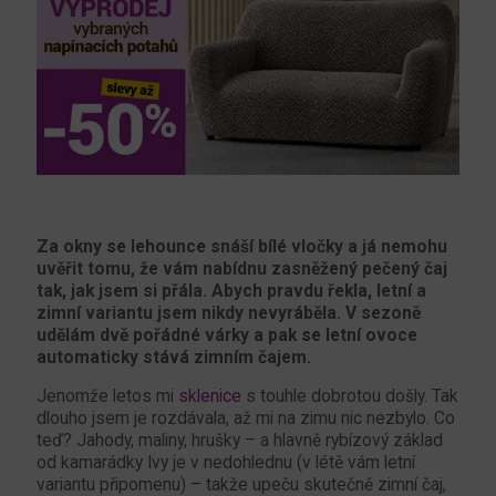
Za okny se lehounce snáší bílé vločky a já nemohu
uvěřit tomu, že vám nabídnu zasněžený pečený čaj
tak, jak jsem si přála. Abych pravdu řekla, letní a
zimní variantu jsem nikdy nevyráběla. V sezoně
udělám dvě pořádné várky a pak se letní ovoce
automaticky stává zimním čajem.
Jenomže letos mi
sklenice
s touhle dobrotou došly. Tak
dlouho jsem je rozdávala, až mi na zimu nic nezbylo. Co
teď? Jahody, maliny, hrušky – a hlavně rybízový základ
od kamarádky Ivy je v nedohlednu (v létě vám letní
variantu připomenu) – takže upeču skutečně zimní čaj,