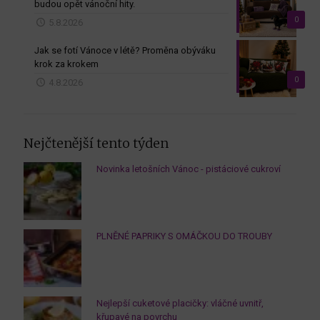
budou opět vánoční hity.
0
5.8.2026
Jak se fotí Vánoce v létě? Proměna obýváku
krok za krokem
0
4.8.2026
Nejčtenější tento týden
Novinka letošních Vánoc - pistáciové cukroví
PLNĚNÉ PAPRIKY S OMÁČKOU DO TROUBY
Nejlepší cuketové placičky: vláčné uvnitř,
křupavé na povrchu