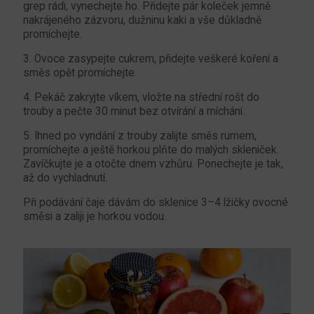
grep rádi, vynechejte ho. Přidejte pár koleček jemně
nakrájeného zázvoru, dužninu kaki a vše důkladně
promíchejte.
3. Ovoce zasypejte cukrem, přidejte veškeré koření a
směs opět promíchejte.
4. Pekáč zakryjte víkem, vložte na střední rošt do
trouby a pečte 30 minut bez otvírání a míchání.
5. Ihned po vyndání z trouby zalijte směs rumem,
promíchejte a ještě horkou plňte do malých skleniček.
Zavíčkujte je a otočte dnem vzhůru. Ponechejte je tak,
až do vychladnutí.
Při podávání čaje dávám do sklenice 3–4 lžičky ovocné
směsi a zaliji je horkou vodou.