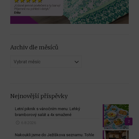
Archiv dle měsíců
Archiv
dle
měsíců
Nejnovější příspěvky
Letní piknik s vánočním menu: Lehký
bramborový salát a 4x smažené
2
6.8.2026
Nakoukli jsme do Ježíškova seznamu. Tohle