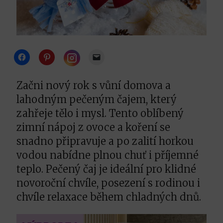
Click
Click
Click
to
to
to
share
share
email
Click
on
on
a
to
Facebook
Pinterest
link
share
Začni nový rok s vůní domova a
(Opens
(Opens
to
on
in
in
a
Instagram
lahodným pečeným čajem, který
new
new
friend
(Opens
window)
window)
(Opens
in
zahřeje tělo i mysl. Tento oblíbený
in
new
new
window)
zimní nápoj z ovoce a koření se
window)
snadno připravuje a po zalití horkou
vodou nabídne plnou chuť i příjemné
teplo. Pečený čaj je ideální pro klidné
novoroční chvíle, posezení s rodinou i
chvíle relaxace během chladných dnů.