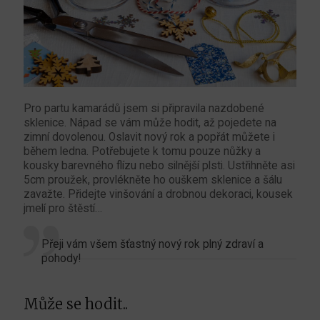
Pro partu kamarádů jsem si připravila nazdobené
sklenice. Nápad se vám může hodit, až pojedete na
zimní dovolenou. Oslavit nový rok a popřát můžete i
během ledna. Potřebujete k tomu pouze nůžky a
kousky barevného flízu nebo silnější plsti. Ustřihněte asi
5cm proužek, provlékněte ho ouškem sklenice a šálu
zavažte. Přidejte vinšování a drobnou dekoraci, kousek
jmelí pro štěstí…
Přeji vám všem šťastný nový rok plný zdraví a
pohody!
Může se hodit..