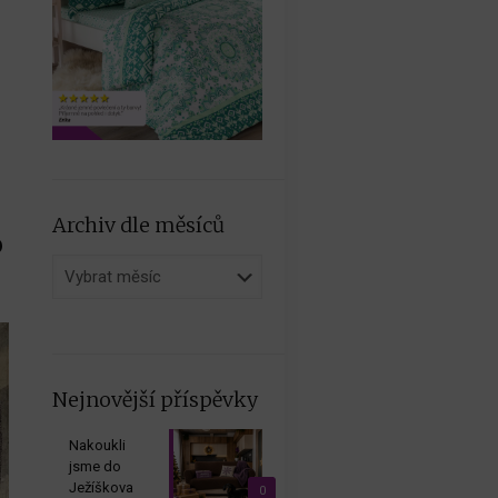
Archiv dle měsíců
o
Archiv
dle
měsíců
Nejnovější příspěvky
Nakoukli
jsme do
Ježíškova
0