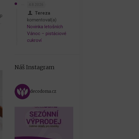
4.8.2026
Tereza
up
komentoval(a)
.
Novinka letošních
Vánoc – pistáciové
cukroví
Náš Instagram
decodoma.cz