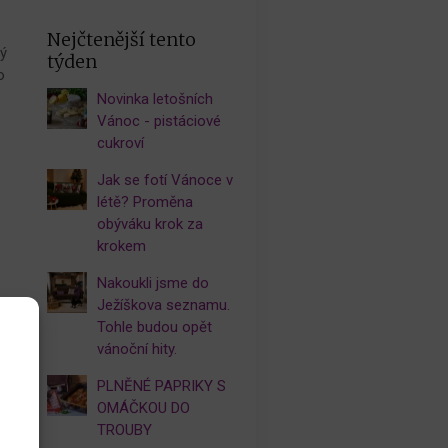
Nejčtenější tento
rý
týden
o
Novinka letošních
Vánoc - pistáciové
cukroví
y
Jak se fotí Vánoce v
létě? Proměna
obýváku krok za
krokem
Nakoukli jsme do
Ježíškova seznamu.
Tohle budou opět
vánoční hity.
PLNĚNÉ PAPRIKY S
OMÁČKOU DO
TROUBY