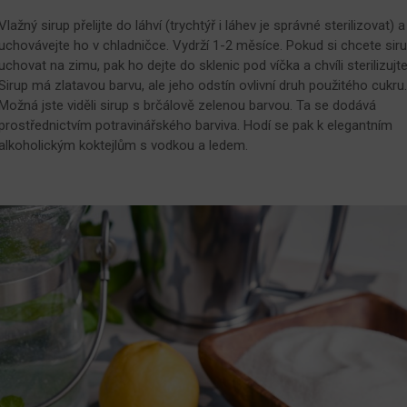
Vlažný sirup přelijte do láhví (trychtýř i láhev je správné sterilizovat) a
uchovávejte ho v chladničce. Vydrží 1-2 měsíce. Pokud si chcete sir
uchovat na zimu, pak ho dejte do sklenic pod víčka a chvíli sterilizujte
Sirup má zlatavou barvu, ale jeho odstín ovlivní druh použitého cukru.
Možná jste viděli sirup s brčálově zelenou barvou. Ta se dodává
prostřednictvím potravinářského barviva. Hodí se pak k elegantním
alkoholickým koktejlům s vodkou a ledem.