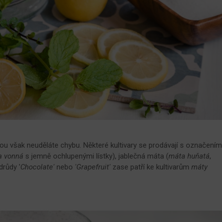
nou však neuděláte chybu. Některé kultivary se prodávají s označení
a vonná
s jemně ochlupenými lístky), jablečná máta (
máta huňatá
,
drůdy '
Chocolate'
nebo
'Grapefruit'
zase patří ke kultivarům
máty