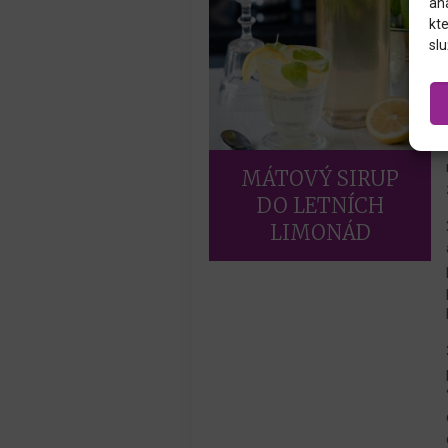
an
kte
slu
MÁTOVÝ SIRUP
DO LETNÍCH
LIMONÁD