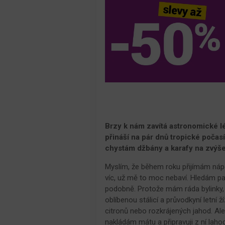
Brzy k nám zavítá astronomické lé
přináší na pár dnů tropické počas
chystám džbány a karafy na zvýše
Myslím, že během roku přijímám nápoj
víc, už mě to moc nebaví. Hledám pa
podobně. Protože mám ráda bylinky,
oblíbenou stálicí a průvodkyní letní ž
citronů nebo rozkrájených jahod. Al
nakládám mátu a připravuji z ní lahod