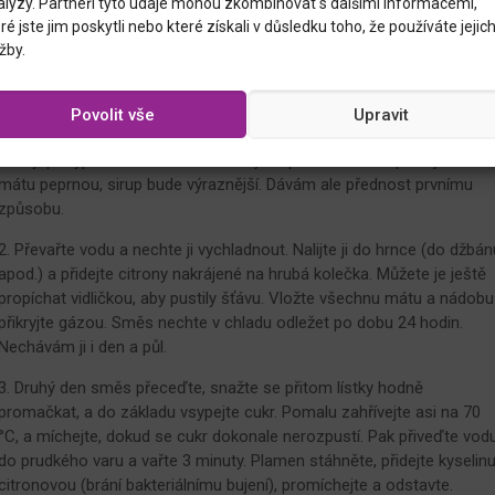
alýzy. Partneři tyto údaje mohou zkombinovat s dalšími informacemi,
250 g krupicového cukru
ré jste jim poskytli nebo které získali v důsledku toho, že používáte jejic
1 lžička kyseliny citronové
žby.
1. Mátu opláchněte pod studenou vodou, listy oddělte od lodyh a
lodyhy ještě rozstříhejte. Jde o to, aby se co nejvíce vonné silice
Povolit vše
Upravit
dostalo do vody. Také se doporučuje vložit rozstříhanou mátu do
misky, posypat lžící cukru a rozdrtit ji na pastu. Zvláště použijete-li
mátu peprnou, sirup bude výraznější. Dávám ale přednost prvnímu
způsobu.
2. Převařte vodu a nechte ji vychladnout. Nalijte ji do hrnce (do džbán
apod.) a přidejte citrony nakrájené na hrubá kolečka. Můžete je ještě
propíchat vidličkou, aby pustily šťávu. Vložte všechnu mátu a nádobu
přikryjte gázou. Směs nechte v chladu odležet po dobu 24 hodin.
Nechávám ji i den a půl.
3. Druhý den směs přeceďte, snažte se přitom lístky hodně
promačkat, a do základu vsypejte cukr. Pomalu zahřívejte asi na 70
°C, a míchejte, dokud se cukr dokonale nerozpustí. Pak přiveďte vod
do prudkého varu a vařte 3 minuty. Plamen stáhněte, přidejte kyselin
citronovou (brání bakteriálnímu bujení), promíchejte a odstavte.