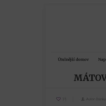
Útulnější domov
Nap
MÁTOV
71
Autor článku