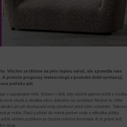
to. Všichni se těšíme na jeho teplou náruč, ale zpravidla nám
í. A protože prognózy meteorologů v poslední době vycházejí,
nou potřebu pití.
e v uspokojivé míře. Ovšem v létě, kdy všichni pijeme ještě o trošk
k nové chutě a zkrátka něco dobrého na osvěžení. Možná to cítíte
 dávám jim při dochucení vody přednost před vším ostatním. Takovo
ízně je máta. Stačí ji přidat do mírně perlivé vody s několika plátky
e ještě větším požitkem je chutná mátová limonáda. K té právě teď
ný sirup.