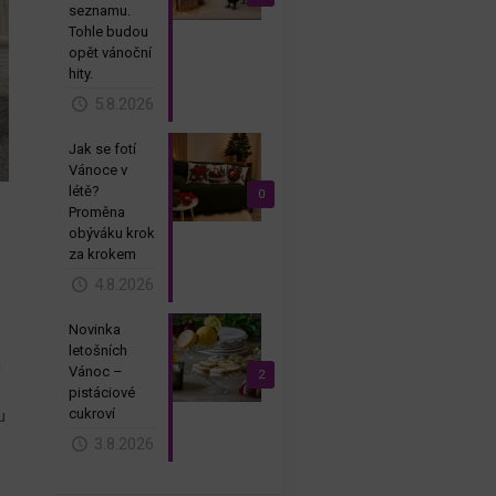
seznamu.
Tohle budou
opět vánoční
hity.
5.8.2026
Jak se fotí
Vánoce v
létě?
0
Proměna
obýváku krok
za krokem
4.8.2026
Novinka
letošních
u
Vánoc –
2
pistáciové
cukroví
u
3.8.2026