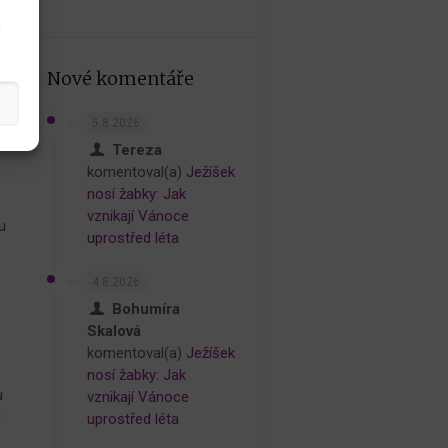
h
Nové komentáře
5.8.2026
Tereza
komentoval(a)
Ježíšek
nosí žabky: Jak
vznikají Vánoce
u
uprostřed léta
4.8.2026
Bohumíra
Skalová
komentoval(a)
Ježíšek
nosí žabky: Jak
u
vznikají Vánoce
u
uprostřed léta