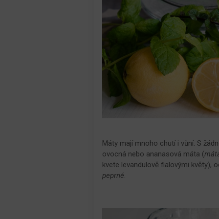
Máty mají mnoho chutí i vůní. S žád
ovocná nebo ananasová máta (
mát
kvete levandulově fialovými květy), o
peprné
.