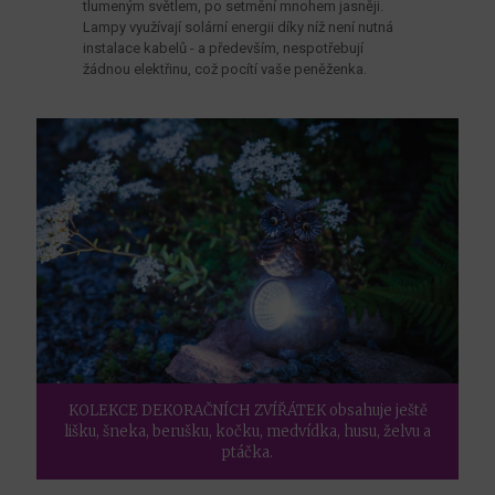
tlumeným světlem, po setmění mnohem jasněji.
Lampy využívají solární energii díky níž není nutná
instalace kabelů - a především, nespotřebují
žádnou elektřinu, což pocítí vaše peněženka.
KOLEKCE DEKORAČNÍCH ZVÍŘÁTEK obsahuje ještě
lišku, šneka, berušku, kočku, medvídka, husu, želvu a
ptáčka.