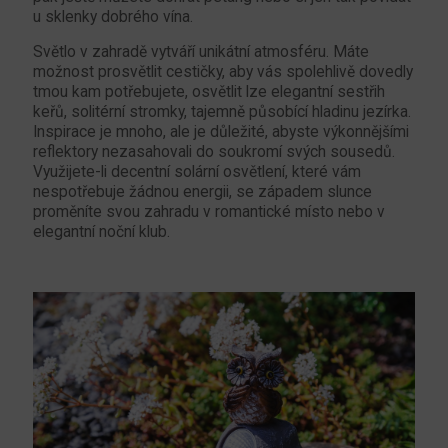
u sklenky dobrého vína.
Světlo v zahradě vytváří unikátní atmosféru. Máte
možnost prosvětlit cestičky, aby vás spolehlivě dovedly
tmou kam potřebujete, osvětlit lze elegantní sestřih
keřů, solitérní stromky, tajemně působící hladinu jezírka.
Inspirace je mnoho, ale je důležité, abyste výkonnějšími
reflektory nezasahovali do soukromí svých sousedů.
Využijete-li decentní solární osvětlení, které vám
nespotřebuje žádnou energii, se západem slunce
proměníte svou zahradu v romantické místo nebo v
elegantní noční klub.