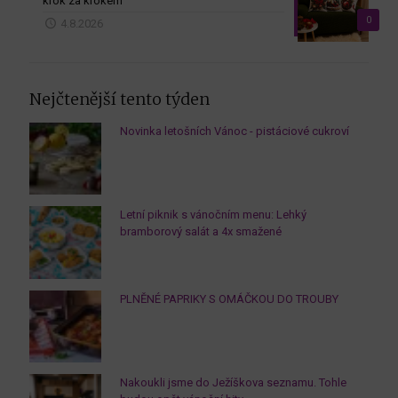
krok za krokem
0
4.8.2026
Nejčtenější tento týden
Novinka letošních Vánoc - pistáciové cukroví
Letní piknik s vánočním menu: Lehký
bramborový salát a 4x smažené
PLNĚNÉ PAPRIKY S OMÁČKOU DO TROUBY
Nakoukli jsme do Ježíškova seznamu. Tohle