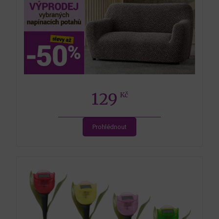
129
Kč
Prohlédnout