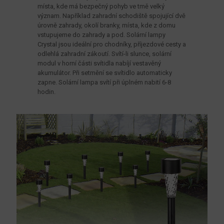
místa, kde má bezpečný pohyb ve tmě velký
význam. Například zahradní schodiště spojující dvě
úrovně zahrady, okolí branky, místa, kde z domu
vstupujeme do zahrady a pod. Solární lampy
Crystal jsou ideální pro chodníky, příjezdové cesty a
odlehlá zahradní zákoutí. Svítí-li slunce, solární
modul v horní části svítidla nabíjí vestavěný
akumulátor. Při setmění se svítidlo automaticky
zapne. Solární lampa svítí při úplném nabití 6-8
hodin.