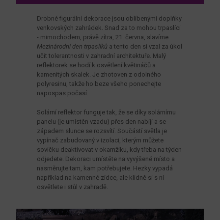
Drobné figurální dekorace jsou oblíbenými doplňky
venkovských zahrádek. Snad za to mohou trpaslíci
- mimochodem, právě zítra, 21. června, slavíme
Mezinárodní den trpaslíků
a tento den si vzal za úkol
učit tolerantnosti v zahradní architektuře. Malý
reflektorek se hodí k osvětlení květináčů a
kamenitých skalek. Je zhotoven z odolného
polyresinu, takže ho beze všeho ponechejte
napospas počasí.
Solární reflektor funguje tak, že se díky solárnímu
panelu (je umístěn vzadu) přes den nabíjí a se
západem slunce se rozsvítí. Součástí světla je
vypínač zabudovaný v izolaci, kterým můžete
sovičku deaktivovat v okamžiku, kdy třeba na týden
odjedete. Dekoraci umístěte na vyvýšené místo a
nasměrujte tam, kam potřebujete. Hezky vypadá
například na kamenné zídce, ale klidně si s ní
osvětlete i stůl v zahradě.