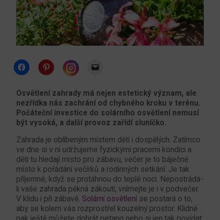
Click
Click
Click
to
to
to
share
share
email
Click
on
on
a
to
Facebook
Pinterest
link
share
Osvětlení zahrady má nejen estetický význam, ale
(Opens
(Opens
to
on
nezřídka nás zachrání od chybného kroku v terénu.
in
in
a
Instagram
new
new
friend
(Opens
Počáteční investice do solárního osvětlení nemusí
window)
window)
(Opens
in
být vysoká, a další provoz zařídí sluníčko.
in
new
new
window)
window)
Zahrada je oblíbeným místem dětí i dospělých. Zatímco
ve dne si v ní udržujeme fyzickými pracemi kondici a
děti tu hledají místo pro zábavu, večer je to báječné
místo k pořádání večírků a rodinných setkání. Je tak
příjemné, když se protáhnou do teplé noci. Nepostrádá-
li vaše zahrada pěkná zákoutí, vnímejte je i v podvečer.
V klidu i při zábavě.
Solární osvětlení
se postará o to,
aby se kolem vás rozprostřel kouzelný prostor. Klidně
pak ještě můžete dohrát petang nebo si jen tak povídat