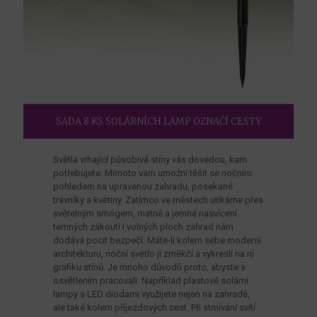
SADA 8 KS SOLÁRNÍCH LAMP OZNAČÍ CESTY
Světla vrhající působivé stíny vás dovedou, kam
potřebujete. Mimoto vám umožní těšit se nočním
pohledem na upravenou zahradu, posekané
trávníky a květiny. Zatímco ve městech utíkáme přes
světelným smogem, matné a jemné nasvícení
temných zákoutí i volných ploch zahrad nám
dodává pocit bezpečí. Máte-li kolem sebe moderní
architekturu, noční světlo ji změkčí a vykreslí na ní
grafiku stínů. Je mnoho důvodů proto, abyste s
osvětlením pracovali. Například plastové solární
lampy s LED diodami využijete nejen na zahradě,
ale také kolem příjezdových cest. Při stmívání svítí