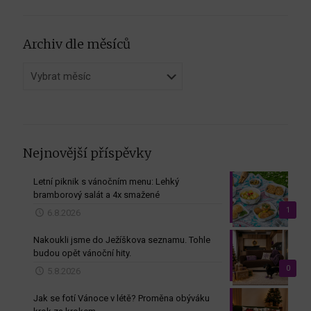
Archiv dle měsíců
Archiv
dle
měsíců
Nejnovější příspěvky
Letní piknik s vánočním menu: Lehký
bramborový salát a 4x smažené
1
6.8.2026
Nakoukli jsme do Ježíškova seznamu. Tohle
budou opět vánoční hity.
0
5.8.2026
Jak se fotí Vánoce v létě? Proměna obýváku