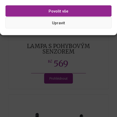
Povolit vše
Upravit
LAMPA S POHYBOVÝM
SENZOREM
569
Kč
Prohlédnout