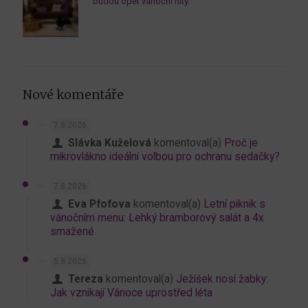
budou opět vánoční hity.
Nové komentáře
7.8.2026
Slávka Kuželová
komentoval(a)
Proč je
mikrovlákno ideální volbou pro ochranu sedačky?
7.8.2026
Eva Pfofova
komentoval(a)
Letní piknik s
vánočním menu: Lehký bramborový salát a 4x
smažené
5.8.2026
Tereza
komentoval(a)
Ježíšek nosí žabky:
Jak vznikají Vánoce uprostřed léta